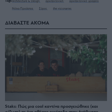
Tags
Architecture & Design
αρχιτεκτονική
αρχιτεκτονικό γραφείο
Νότια Προάστια
Σύρος
the visionaries
ΔΙΑΒΑΣΤΕ ΑΚΟΜΑ
Staks: Πώς μια cool καντίνα προσγειώθηκε (και