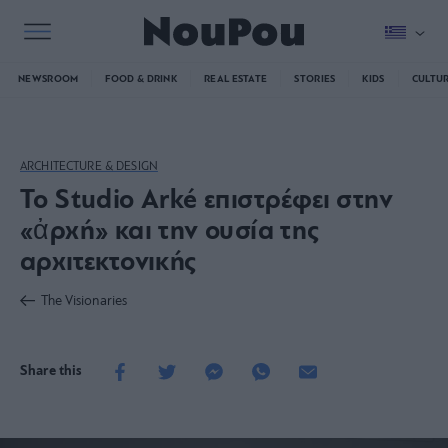
NEWSROOM
FOOD & DRINK
REAL ESTATE
STORIES
KIDS
CULTU
ARCHITECTURE & DESIGN
Το Studio Arké επιστρέφει στην
«ἀρχή» και την ουσία της
αρχιτεκτονικής
The Visionaries
Share this