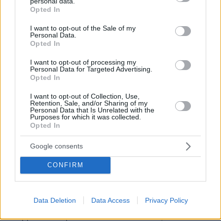
personal data.
grant or deny consent to Google and its third-party tags to
και ο εσωτερικός σχεδιασμός συνεργάζονται για να
Opted In
use your data for below specified purposes in below Google
δημιουργήσουν έναν χώρο με ταυτότητα,
consent section.
I want to opt-out of the Sale of my
συνεκτικότητα και συνάφεια με το περιβάλλον. Είναι
Personal Data.
Opted In
ένα παράδειγμα του πώς αναζητώ να μετατρέψω μια
I want to opt-out of processing my
ιδέα, τη σύνδεση με τον τόπο, σε μια χειροπιαστή
Personal Data for Targeted Advertising.
εμπειρία καθημερινής ζωής.
Opted In
I want to opt-out of Collection, Use,
Retention, Sale, and/or Sharing of my
Personal Data that Is Unrelated with the
Με ποιον τρόπο η ατμόσφαιρα της Σύρου ενέπνευσε
Purposes for which it was collected.
Opted In
το concept του χώρου στο προαναφερόμενο
project;
Google consents
CONFIRM
Η Σύρος έχει μια μοναδική ατμόσφαιρα καθώς
συνδυάζει την αστική κομψότητα της Ερμούπολης με
Data Deletion
Data Access
Privacy Policy
τη νησιωτική γαλήνη και το φως του Αιγαίου. Αυτή η
ισορροπία ανάμεσα στο παλιό και το νέο, στο