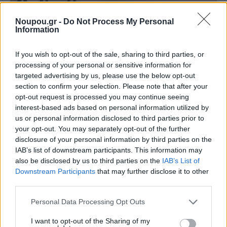
Noupou.gr -
Do Not Process My Personal
Information
If you wish to opt-out of the sale, sharing to third parties, or
processing of your personal or sensitive information for
targeted advertising by us, please use the below opt-out
section to confirm your selection. Please note that after your
opt-out request is processed you may continue seeing
interest-based ads based on personal information utilized by
us or personal information disclosed to third parties prior to
your opt-out. You may separately opt-out of the further
photo: Alessandro Kikinas
disclosure of your personal information by third parties on the
IAB’s list of downstream participants. This information may
Το μπάνιο σχεδιάστηκε με έμφαση στην κομψότητα
also be disclosed by us to third parties on the
IAB’s List of
Downstream Participants
that may further disclose it to other
και λειτουργικότητα, χρησιμοποιώντας ημιδιαφανή
third parties.
γυάλινα διαχωριστικά που αφήνουν το φως να ρέει
Please note that this website/app uses one or more Google
Personal Data Processing Opt Outs
μέσα στο χώρο. Αυτό που ξεχωρίζει για μένα στο
services and may gather and store information including but
Kratisti Apartment είναι ο τρόπος που η αρχιτεκτονική
not limited to your visit or usage behaviour. You may click to
I want to opt-out of the Sharing of my