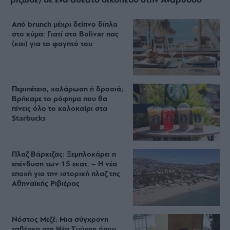
ρίζωσε) σε ένα αθέατο οικόπεδο στην Ανάβυσσο
Από brunch μέχρι δείπνο δίπλα
στο κύμα: Γιατί στο Bolivar πας
(και) για το φαγητό του
Περιπέτεια, χαλάρωση ή δροσιά;
Βρήκαμε το ρόφημα που θα
πίνεις όλο το καλοκαίρι στα
Starbucks
Πλαζ Βάρκιζας: Ξεμπλοκάρει η
επένδυση των 15 εκατ. – Η νέα
εποχή για την ιστορική πλαζ της
Αθηναϊκής Ριβιέρας
Νόστος Μεζέ: Μια σύγχρονη
ταβέρνα στη Νέα Σμύρνη όπου