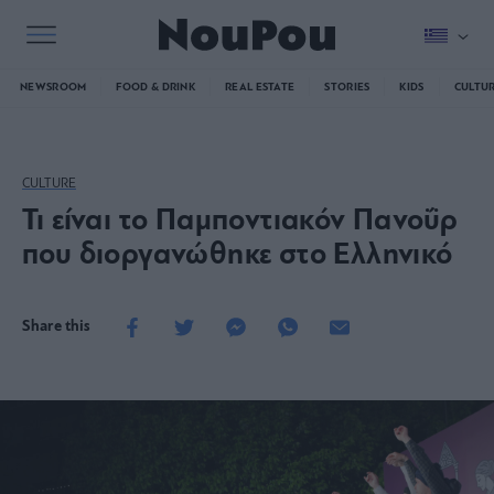
NEWSROOM
FOOD & DRINK
REAL ESTATE
STORIES
KIDS
CULTU
CULTURE
Τι είναι το Παμποντιακόν Πανοΰρ
που διοργανώθηκε στο Ελληνικό
Share this