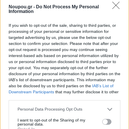
Noupou.gr -
Do Not Process My Personal
Information
If you wish to opt-out of the sale, sharing to third parties, or
processing of your personal or sensitive information for
targeted advertising by us, please use the below opt-out
section to confirm your selection. Please note that after your
opt-out request is processed you may continue seeing
Η ημέρα ξεκίνησε με την καθιερωμένη συγκέντρωση
interest-based ads based on personal information utilized by
στον Ιερό Ναό της Μεταμορφώσεως του Σωτήρος και
us or personal information disclosed to third parties prior to
ακολούθησε πομπή προς το κοιμητήριο Σουρμένων.
your opt-out. You may separately opt-out of the further
disclosure of your personal information by third parties on the
Εκεί, μέλη των οικογενειών επισκέφθηκαν τους τάφους
IAB’s list of downstream participants. This information may
των συγγενών τους, προσφέροντας παραδοσιακά
also be disclosed by us to third parties on the
IAB’s List of
Downstream Participants
that may further disclose it to other
εδέσματα – όπως τσουρέκια, κόκκινα αυγά, μεζέδες
third parties.
και ποτό – πάνω σε λευκά τραπεζομάντηλα που είχαν
Please note that this website/app uses one or more Google
στρωθεί ειδικά για την περίσταση.
Personal Data Processing Opt Outs
services and may gather and store information including but
not limited to your visit or usage behaviour. You may click to
I want to opt-out of the Sharing of my
personal data.
grant or deny consent to Google and its third-party tags to
Opted In