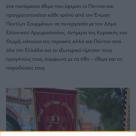
ένα πανάρχαιο έθιμο που έφεραν οι Πόντιοι και
πραγματοποιείται κάθε χρόνο από την Ένωση
Ποντίων Σουρμένων σε συνεργασία με τον Δήμο
Ελληνικού Αργυρούπολης. Ανήμερα της Κυριακής του
Θωμά, κάτοικοι της περιοχής αλλά και Πόντιοι από
όλη την Ελλάδα και το εξωτερικό τίμησαν τους
προγόνους τους, σύμφωνα με τα ήθη – έθιμα και τις
παραδόσεις τους.