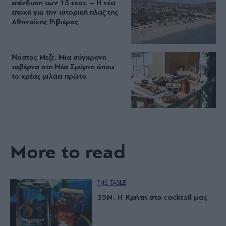
επένδυση των 15 εκατ. – Η νέα
εποχή για την ιστορική πλαζ της
Αθηναϊκής Ριβιέρας
Νόστος Μεζέ: Μια σύγχρονη
ταβέρνα στη Νέα Σμύρνη όπου
το κρέας μιλάει πρώτο
More to read
THE TABLE
35Ν: Η Κρήτη στο cocktail μας