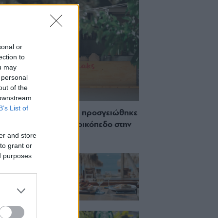
sonal or
ection to
ou may
 personal
out of the
 downstream
B’s List of
 Πώς μια cool καντίνα προσγειώθηκε
ίζωσε) σε ένα αθέατο οικόπεδο στην
er and store
σσο
to grant or
ed purposes
ch μέχρι δείπνο
ο κύμα: Γιατί στο
ας (και) για το
του
ια, χαλάρωση ή