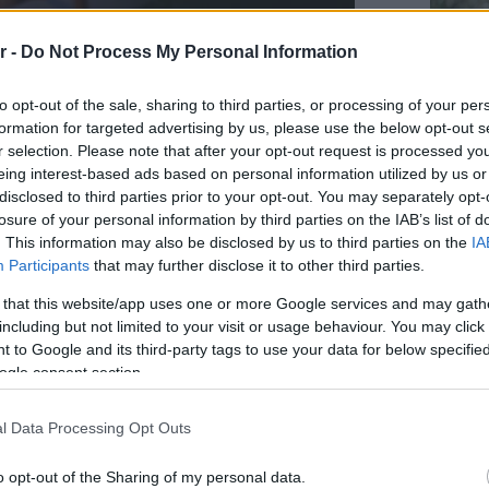
r -
Do Not Process My Personal Information
ση που έγινε αμέσως talk of the
to opt-out of the sale, sharing to third parties, or processing of your per
formation for targeted advertising by us, please use the below opt-out s
 εντυπώσεις, το Sumosan επανέρχεται
r selection. Please note that after your opt-out request is processed y
eing interest-based ads based on personal information utilized by us or
σκηνικό του One&Only Aesthesis,
disclosed to third parties prior to your opt-out. You may separately opt-
ως ένα από τα πιο refined και
losure of your personal information by third parties on the IAB’s list of
. This information may also be disclosed by us to third parties on the
IA
Staks:
νικά concepts στον χώρο της
Participants
that may further disclose it to other third parties.
(και ρ
τινό pop-up έρχεται με ανανεωμένη
 that this website/app uses one or more Google services and may gath
Ανάβυ
including but not limited to your visit or usage behaviour. You may click 
ειρία και μια ατμόσφαιρα που
 to Google and its third-party tags to use your data for below specifi
Από brun
back luxury και την urban κομψότητα,
δίπλα στ
ogle consent section.
Bolivar π
φαγητό 
εμβληματική πισίνα του resort – ένα
l Data Processing Opt Outs
ικά τον παλμό του καλοκαιριού στην
o opt-out of the Sharing of my personal data.
Περιπέτε