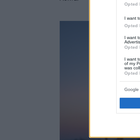
Opted 
I want t
Opted 
I want 
Advertis
Opted 
I want t
of my P
was col
Opted 
Google 