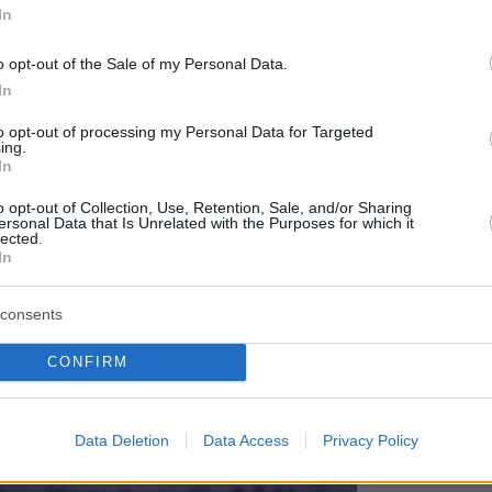
δροσιά;
In
που θα π
καλοκαίρ
o opt-out of the Sale of my Personal Data.
In
Πλαζ Βάρ
to opt-out of processing my Personal Data for Targeted
Ξεμπλοκ
ing.
των 15 ε
In
για την 
Αθηναϊκή
o opt-out of Collection, Use, Retention, Sale, and/or Sharing
ersonal Data that Is Unrelated with the Purposes for which it
lected.
Νόστος 
In
ταβέρνα
όπου το 
consents
CONFIRM
Data Deletion
Data Access
Privacy Policy