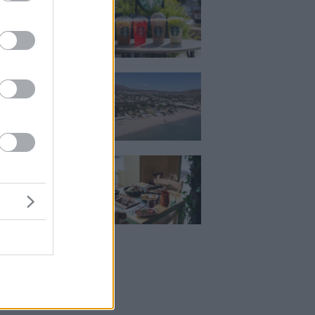
 Βρήκαμε το ρόφημα
ίνεις όλο το
ι στα Starbucks
κιζας:
άρει η επένδυση
κατ. – Η νέα εποχή
ιστορική πλαζ της
ς Ριβιέρας
Μεζέ: Μια σύγχρονη
 στη Νέα Σμύρνη
κρέας μιλάει πρώτο