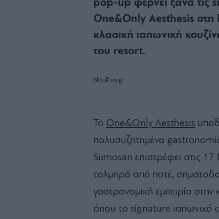
pop-up φέρνει ξανά τις s
One&Only Aesthesis στη
κλασική ιαπωνική κουζίν
του resort.
NouPou.gr
Το
One&Only Aesthesis
υποδέ
πολυσυζητημένα gastronomic 
Sumosan επιστρέφει στις 17 
τολμηρό από ποτέ, σηματοδο
γαστρονομική εμπειρία στην κ
όπου το signature ιαπωνικό 