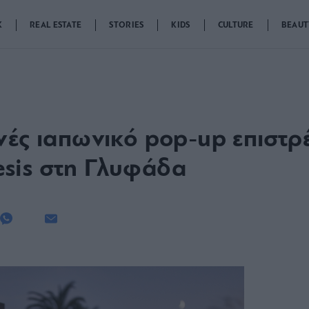
K
REAL ESTATE
STORIES
KIDS
CULTURE
BEAUT
νές ιαπωνικό pop-up επιστρ
sis στη Γλυφάδα