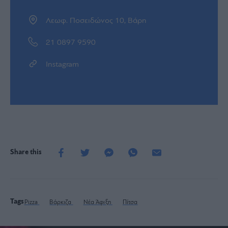
Λεωφ. Ποσειδώνος 10, Βάρη
21 0897 9590
Instagram
Share this
Tags
Pizza
Βάρκιζα
Νέα Άφιξη
Πίτσα