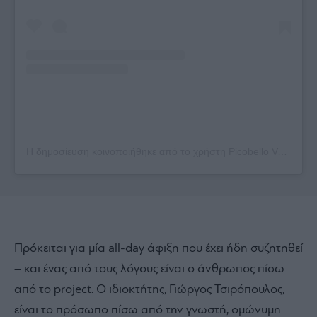
Η δημοσίευση κοινοποιήθηκε από το χρήστη Picobello Varkiza (@picobello_varkiza)
Πρόκειται για
μία all-day άφιξη που έχει ήδη συζητηθεί
– και ένας από τους λόγους είναι ο άνθρωπος πίσω
από το project. Ο ιδιοκτήτης, Γιώργος Τσιρόπουλος,
είναι το πρόσωπο πίσω από την γνωστή, ομώνυμη