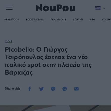
NEWSROOM
FOOD & DRINK
REAL ESTATE
STORIES
KIDS
CULTU
PIZZA
Picobello: Ο Γιώργος
Τσιρόπουλος έστησε ένα νέο
ιταλικό spot στην πλατεία της
Βάρκιζας
Share this