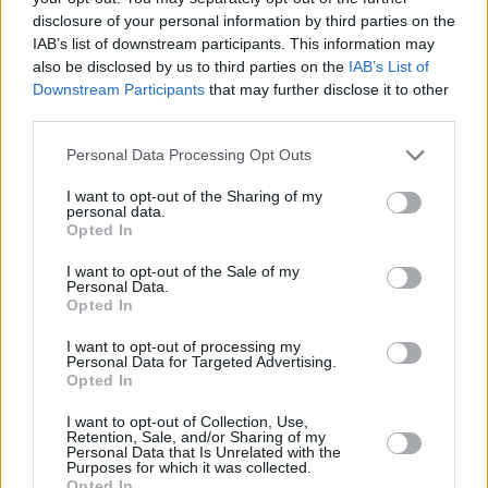
disclosure of your personal information by third parties on the
IAB’s list of downstream participants. This information may
also be disclosed by us to third parties on the
IAB’s List of
Downstream Participants
that may further disclose it to other
third parties.
Στον ξυλόφουρνο ψήνονται επίσης πληθωρικά
Please note that this website/app uses one or more Google
Personal Data Processing Opt Outs
καλτσόνε αλλά και αυθεντικά panuozzo (η περίφημη
services and may gather and store information including but
ιταλική εκδοχή του premium σάντουιτς). Αν ο χρόνος
not limited to your visit or usage behaviour. You may click to
I want to opt-out of the Sharing of my
personal data.
grant or deny consent to Google and its third-party tags to
σου είναι περιορισμένος, μπορείς να τα πάρεις όλα στο
Opted In
use your data for below specified purposes in below Google
χέρι, μαζί με πίτσα σε κομμάτι, για τη βόλτα σου στην
consent section.
I want to opt-out of the Sale of my
Personal Data.
παραλία.
Opted In
I want to opt-out of processing my
Personal Data for Targeted Advertising.
Opted In
I want to opt-out of Collection, Use,
Retention, Sale, and/or Sharing of my
Personal Data that Is Unrelated with the
Purposes for which it was collected.
Opted In