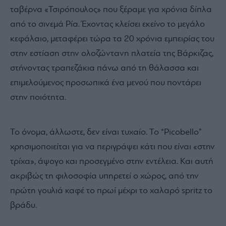
ταβέρνα «Τσιρόπουλος» που ξέραμε για χρόνια δίπλα
από το σινεμά Ρία. Έχοντας κλείσει εκείνο το μεγάλο
κεφάλαιο, μεταφέρει τώρα τα 20 χρόνια εμπειρίας του
στην εστίαση στην ολοζώντανη πλατεία της Βάρκιζας,
στήνοντας τραπεζάκια πάνω από τη θάλασσα και
επιμελούμενος προσωπικά ένα μενού που ποντάρει
στην ποιότητα.
Το όνομα, άλλωστε, δεν είναι τυχαίο. Το “Picobello”
χρησιμοποιείται για να περιγράψει κάτι που είναι «στην
τρίχα», άψογο και προσεγμένο στην εντέλεια. Και αυτή
ακριβώς τη φιλοσοφία υπηρετεί ο χώρος, από την
πρώτη γουλιά καφέ το πρωί μέχρι το χαλαρό spritz το
βράδυ.