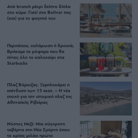
Από brunch μέχρι δείπνο δίπλα
στο κύμα: Γιατί στο Bolivar πας
(και) για το φαγητό του
Περιπέτεια, χαλάρωση ή δροσιά;
Βρήκαμε το ρόφημα που θα
πίνεις όλο το καλοκαίρι στα
Starbucks
Πλαζ Βάρκιζας: Ξεμπλοκάρει η
επένδυση των 15 εκατ. – Η νέα
εποχή για την ιστορική πλαζ της
Αθηναϊκής Ριβιέρας
Νόστος Μεζέ: Μια σύγχρονη
ταβέρνα στη Νέα Σμύρνη όπου
το κρέας μιλάει πρώτο