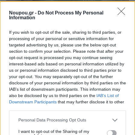
Noupou.gr -
Do Not Process My Personal
Information
«Εμείς εδώ δεν είμαστε fast food. Είμαστε και λίγο
Ικαρία. Πάμε με το ραχάτι μας. Ήρθες στην ταβέρνα, θα
If you wish to opt-out of the sale, sharing to third parties, or
processing of your personal or sensitive information for
κάτσεις, θα πιεις το κρασάκι σου, θα έρθει η ώρα που
targeted advertising by us, please use the below opt-out
θα σε σερβίρουν. Χαλαρά. Αλλιώς, όπως έλεγε και ο
section to confirm your selection. Please note that after your
opt-out request is processed you may continue seeing
παππούς… στα σουβλατζίδικα!»
, λέει γελώντας η Νίκη.
interest-based ads based on personal information utilized by
us or personal information disclosed to third parties prior to
your opt-out. You may separately opt-out of the further
Πέρασε μια περίοδος που το μαγαζί γέμισε με
disclosure of your personal information by third parties on the
influencers.
«Εμάς δεν μας ενδιαφέρει αυτό. Να έρθουν
IAB’s list of downstream participants. This information may
also be disclosed by us to third parties on the
IAB’s List of
οι άνθρωποι, να κάτσουν, να δοκιμάσουν τα φαγητά
Downstream Participants
that may further disclose it to other
μας, αλλά δεν είμαστε για διαφήμιση. Εμένα δεν με
third parties.
ενδιαφέρει το κέρδος, γιατί θα αλλοιωθεί το μαγαζί.
Please note that this website/app uses one or more Google
Personal Data Processing Opt Outs
Εδώ είμαστε για να περνάμε καλά και να το
services and may gather and store information including but
ευχαριστιόμαστε».
not limited to your visit or usage behaviour. You may click to
I want to opt-out of the Sharing of my