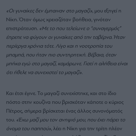
«Οι γυναίκες δεν έμπαιναν στο μαγαζί»
, μου εξηγεί η
Νίκη. Όταν όμως χρειαζόταν βοήθεια, γινόταν
επιστράτευση.
«Με το που τελείωνε ο “συναγερμός”
έπρεπε να φύγουν οι γυναίκες από την ταβέρνα. Ήταν
περίεργα χρόνια τότε. Λίγο και η νοοτροπία του
μπαμπά, που ήταν πιο συντηρητική. Βέβαια, όταν
μπήκα εγώ στο μαγαζί, καμάρωνε. Γιατί η αλήθεια είναι
ότι ήθελε να συνεχιστεί το μαγαζί».
Και έτσι έγινε. Το μαγαζί συνεχίστηκε, και στο ίδιο
πόστο στην κουζίνα που βρισκόταν κάποτε ο κύριος
Πέτρος, σήμερα βρίσκεται ένας άλλος συνονόματός
του.
«Έχω μαζί μου τον ανηψιό μου, που έχει πάρει το
όνομα του παππού»
, λέει η Νίκη για την τρίτη πλέον