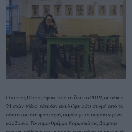
Ο κύριος Πέτρος έφυγε από τη ζωή το 2019, σε ηλικία
91 ετών. Μέχρι τότε δεν είχε λείψει ούτε στιγμή από το
πόστο του στη ψησταριά, παρέα με τα πυρακτωμένα
κάρβουνα. Γέννημα-θρέμμα Κορωπιώτης, βάφτισε