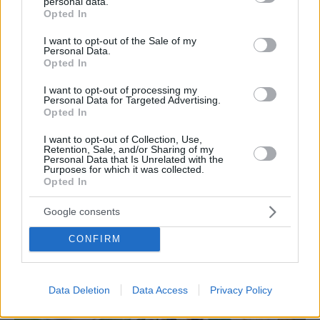
personal data.
grant or deny consent to Google and its third-party tags to
Opted In
use your data for below specified purposes in below Google
consent section.
Η Νίκη ακολουθεί πιστά τον δρόμο που της έδειξε ο
I want to opt-out of the Sale of my
Personal Data.
πατέρας της, γι’ αυτό και δεν έχει αλλάξει τίποτα ούτε
Opted In
καν στη διακόσμηση του μαγαζιού, κάτι που
I want to opt-out of processing my
Personal Data for Targeted Advertising.
ξεχωρίζουν και οι πελάτες της.
«Ο μπαμπάς σεβόταν
Opted In
τον πελάτη, αυτό μάθαμε, αυτό κάνουμε κι εμείς. Δεν
I want to opt-out of Collection, Use,
μας ενδιαφέρει ποιος είναι. Ακόμα και ο πρωθυπουργός
Retention, Sale, and/or Sharing of my
Personal Data that Is Unrelated with the
αν έρθει, θα τον αντιμετωπίσουμε με τον ίδιο τρόπο
Purposes for which it was collected.
Opted In
όπως όλους τους άλλους. Δεν κάνουμε διαχωρισμούς».
Google consents
CONFIRM
Data Deletion
Data Access
Privacy Policy