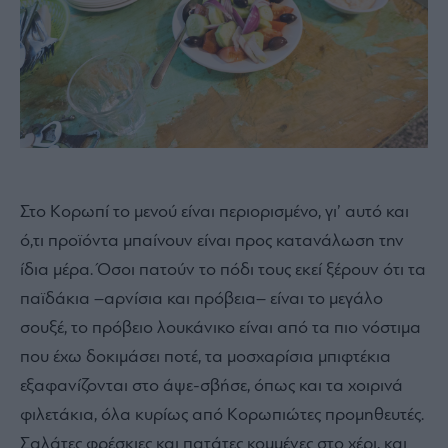
Στο Κορωπί το μενού είναι περιορισμένο, γι’ αυτό και
ό,τι προϊόντα μπαίνουν είναι προς κατανάλωση την
ίδια μέρα. Όσοι πατούν το πόδι τους εκεί ξέρουν ότι τα
παϊδάκια –αρνίσια και πρόβεια– είναι το μεγάλο
σουξέ, το πρόβειο λουκάνικο είναι από τα πιο νόστιμα
που έχω δοκιμάσει ποτέ, τα μοσχαρίσια μπιφτέκια
εξαφανίζονται στο άψε-σβήσε, όπως και τα χοιρινά
φιλετάκια, όλα κυρίως από Κορωπιώτες προμηθευτές.
Σαλάτες φρέσκιες και πατάτες κομμένες στο χέρι, και