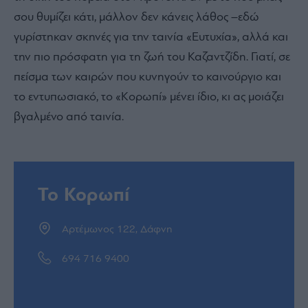
σου θυμίζει κάτι, μάλλον δεν κάνεις λάθος –εδώ
γυρίστηκαν σκηνές για την ταινία «Ευτυχία», αλλά και
την πιο πρόσφατη για τη ζωή του Καζαντζίδη. Γιατί, σε
πείσμα των καιρών που κυνηγούν το καινούργιο και
το εντυπωσιακό, το «Κορωπί» μένει ίδιο, κι ας μοιάζει
βγαλμένο από ταινία.
Το Κορωπί
Αρτέμωνος 122, Δάφνη
694 716 9400