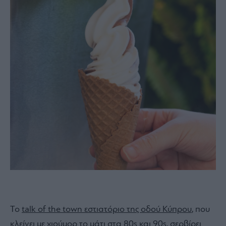
Το
talk of the town εστιατόριο της οδού Κύπρου
, που
κλείνει με χιούμορ το μάτι στα 80s και 90s, σερβίρει