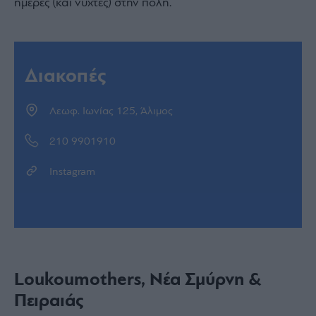
ημέρες (και νύχτες) στην πόλη.
Διακοπές
Λεωφ. Ιωνίας 125, Άλιμος
210 9901910
Instagram
Loukoumothers, Νέα Σμύρνη &
Πειραιάς