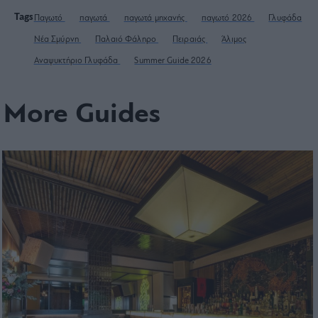
Tags
Παγωτό
παγωτά
παγωτά μηχανής
παγωτό 2026
Γλυφάδα
Νέα Σμύρνη
Παλαιό Φάληρο
Πειραιάς
Άλιμος
Αναψυκτήριο Γλυφάδα
Summer Guide 2026
More Guides