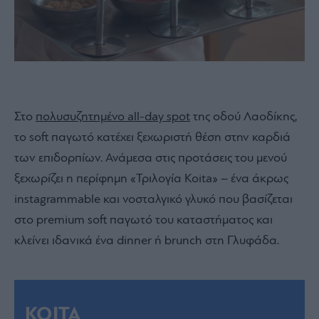
Στο
πολυσυζητημένο all-day spot
της οδού Λαοδίκης,
το soft παγωτό κατέχει ξεχωριστή θέση στην καρδιά
των επιδορπίων. Ανάμεσα στις προτάσεις του μενού
ξεχωρίζει η περίφημη «Τριλογία Koita» – ένα άκρως
instagrammable και νοσταλγικό γλυκό που βασίζεται
στο premium soft παγωτό του καταστήματος και
κλείνει ιδανικά ένα dinner ή brunch στη Γλυφάδα.
KOITA