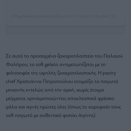
Η δημοσίευση κοινοποιήθηκε από το χρήστη Βερόκιο (@verokio.gr)
Σε αυτό το προσεγμένο ζαχαροπλαστείο του Παλαιού
Φαλήρου, το soft gelato αντιμετωπίζεται με τη
φιλοσοφία της υψηλής ζαχαροπλαστικής. Η pastry
chef Χριστιάννα Πετροπούλου ετοιμάζει το παγωτό
μηχανής εντελώς από την αρχή, χωρίς έτοιμα
μείγματα, χρησιμοποιώντας αποκλειστικά φρέσκο
γάλα και αγνές πρώτες ύλες (όπως το κορυφαίο τους
soft παγωτό με αυθεντικό φιστίκι Αιγίνης).