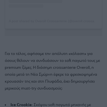
A post shared by Overoll Croissanterie (@overoll.croissanterie)
Για το τέλος, αφήσαμε την απόλυτη «κόλαση» για
όσους θέλουν να συνδυάσουν το soft παγωτό τους με
premium ζύμες. Η διάσημη croissanterie Overoll, η
οποία μετά τη Νέα Σμύρνη έφερε τα φρεσκοψημένα
κρουασάν της και στη Γλυφάδα, έχει δημιουργήσει
μερικούς must-try συνδυασμούς:
Ice Crookie:
Σκέψου soft παγωτό μηχανής με