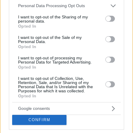
Please note that this website/app uses one or more Google
Personal Data Processing Opt Outs
services and may gather and store information including but
not limited to your visit or usage behaviour. You may click to
I want to opt-out of the Sharing of my
personal data.
grant or deny consent to Google and its third-party tags to
Opted In
use your data for below specified purposes in below Google
consent section.
I want to opt-out of the Sale of my
Personal Data.
Opted In
I want to opt-out of processing my
Η δημοσίευση κοινοποιήθηκε από το χρήστη 𝑳𝑶𝑼𝑲𝑶𝑼𝑴𝑶𝑻𝑯𝑬𝑹’𝑺 (@loukoumothers)
Personal Data for Targeted Advertising.
Opted In
I want to opt-out of Collection, Use,
Retention, Sale, and/or Sharing of my
Personal Data that Is Unrelated with the
Purposes for which it was collected.
Opted In
Στους Loukoumothers, είτε βρεθείς στο κατάστημά
τους στη Νέα Σμύρνη, είτε στο πρώτο τους spot στον
Google consents
Πειραιά, εκτός από τα cups με τις πληθωρικές γλυκές
CONFIRM
και αλμυρές επικαλύψεις, αξίζει να δοκιμάσεις το δικό