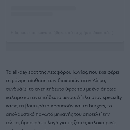
Η δημοσίευση κοινοποιήθηκε από το χρήστη Διακοπές (@diakopes_ston_alimo)
Το all-day spot της Λεωφόρου Ιωνίας, που έχει φέρει
τη μόνιμη αίσθηση των διακοπών στον Άλιμο,
συνδυάζει το ανεπιτήδευτο ύφος του με ένα άκρως
χαλαρό και ανεπιτήδευτο μενού. Δίπλα στον specialty
καφέ, τα βουτυράτα κρουασάν και τα burgers, το
απολαυστικό παγωτό μηχανής του αποτελεί την
τέλεια, δροσερή επιλογή για τις ζεστές καλοκαιρινές