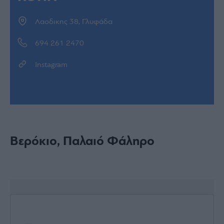
Λαοδικης 38, Γλυφάδα
694 261 2470
Instagram
Βερόκιο, Παλαιό Φάληρο