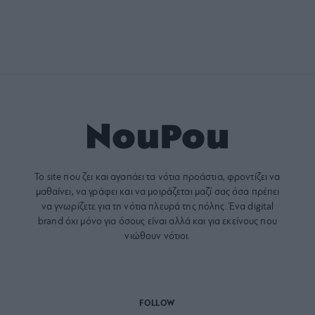
Το site που ζει και αγαπάει τα
νότια προάστια
, φροντίζει να
μαθαίνει, να γράφει και να μοιράζεται μαζί σας όσα πρέπει
να γνωρίζετε για τη νότια πλευρά της πόλης. Ένα digital
brand όχι μόνο για όσους είναι αλλά και για εκείνους που
νιώθουν νότιοι.
FOLLOW