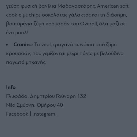
γεύση φυσική βανίλια Μαδαγασκάρης, American soft
cookie με chips σοκολάτας γάλακτος και τη διάσημη,
βουτυρένια ζύμη κρουασάν του Overoll, όλα μαζί σε
ένα μπολ!
Cronies:
Τα viral, τραγανά χωνάκια από ζύμη
κρουασάν, που γεμίζονται μέχρι πάνω με βελούδινο
παγωτό μηχανής.
Info
Γλυφάδα: Δημητρίου Γούναρη 132
Νέα Σμύρνη: Ομήρου 40
Facebook
|
Instagram