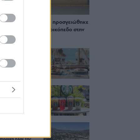
 Πώς μια cool καντίνα προσγειώθηκε
ίζωσε) σε ένα αθέατο οικόπεδο στην
σσο
ch μέχρι δείπνο
ο κύμα: Γιατί στο
ας (και) για το
του
ια, χαλάρωση ή
 Βρήκαμε το ρόφημα
ίνεις όλο το
ι στα Starbucks
κιζας:
άρει η επένδυση
κατ. – Η νέα εποχή
ιστορική πλαζ της