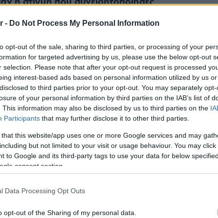
αν η στιγμή που συνειδητοποίησες
οι Ελληνίδες βλέπουν τον γάμο τους;
r -
Do Not Process My Personal Information
to opt-out of the sale, sharing to third parties, or processing of your per
formation for targeted advertising by us, please use the below opt-out s
 αλλά πολλές μικρές. Ήταν 12 χρόνια
r selection. Please note that after your opt-out request is processed y
eing interest-based ads based on personal information utilized by us or
ρια στο ελληνικό MTV και ήμουν
disclosed to third parties prior to your opt-out. You may separately opt-
οτε σκέψη για τον δικό μου γάμο.
losure of your personal information by third parties on the IAB’s list of
. This information may also be disclosed by us to third parties on the
IA
ΔΙΑΒ
ιογραφικά- πως από την Ελλάδα,
Participants
that may further disclose it to other third parties.
ετωπίζει τον γάμο σύγχρονα,
 that this website/app uses one or more Google services and may gath
including but not limited to your visit or usage behaviour. You may click 
ι με αισθητική. Ήμουν σε μια
 to Google and its third-party tags to use your data for below specifi
έτσες, και μπήκα -χωρίς να ξέρω τότε
ogle consent section.
 του Yes I Do. Χρειάστηκαν λίγοι
l Data Processing Opt Outs
ι πρωτόγνωρο. Την απογείωση μιας
o opt-out of the Sharing of my personal data.
ανάγκη όλο αυτό το όνειρο να γίνει