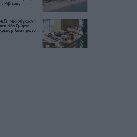
ς Ριβιέρας
Μεζέ: Μια σύγχρονη
 στη Νέα Σμύρνη
κρέας μιλάει πρώτο