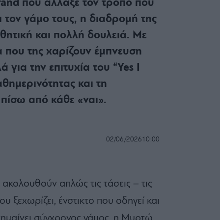
brand που άλλαξε τον τρόπο που
ι τον γάμο τους, η διαδρομή της
ισθητική και πολλή δουλειά. Με
 που της χαρίζουν έμπνευση
ά για την επιτυχία του “Yes I
καθημερινότητας και τη
πίσω από κάθε «ναι».
02/06/2026
10:00
ακολουθούν απλώς τις τάσεις – τις
υ ξεχωρίζει, ένστικτο που οδηγεί και
σημαίνει σύγχρονος γάμος, η Μυρτώ