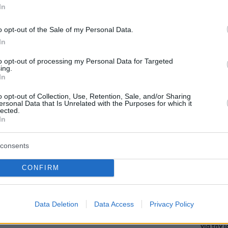
In
άδα μεγάλωσε, πήραμε γραφεία και
o opt-out of the Sale of my Personal Data.
ότητα. Η στιγμή που ένιωσα όμως,
Staks:
In
(και ρ
Ελληνίδες βλέπουν τον γάμο τους,
Ανάβυ
to opt-out of processing my Personal Data for Targeted
υλέψει πολύ σκληρά για να πείσουμε
ing.
In
Από brun
ης κυλάει η παράδοση και η ανάγκη
δίπλα στ
o opt-out of Collection, Use, Retention, Sale, and/or Sharing
Bolivar π
γγενείς, να αλλάξει και να καταφέρει
ersonal Data that Is Unrelated with the Purposes for which it
φαγητό 
lected.
In
 ονειρεύεται ΕΚΕΙΝΗ και ο
Περιπέτε
consents
δροσιά;
που θα π
καλοκαίρ
CONFIRM
ν αύριο, ποιο θα ήταν το πρώτο
νες για να αποφύγει το άγχος;
Data Deletion
Data Access
Privacy Policy
Πλαζ Βάρ
Ξεμπλοκ
των 15 ε
για την 