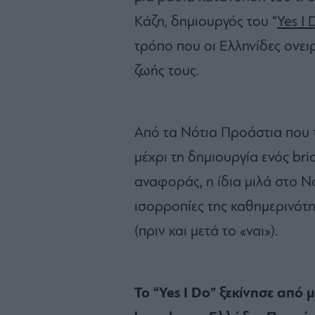
Κάζη, δημιουργός του “
Yes I 
τρόπο που οι Ελληνίδες ονει
ζωής τους.
Από τα Νότια Προάστια που τ
μέχρι τη δημιουργία ενός bri
αναφοράς, η ίδια μιλά στο No
ισορροπίες της καθημερινότη
(πριν και μετά το «ναι»).
Το “Yes I Do” ξεκίνησε από μ