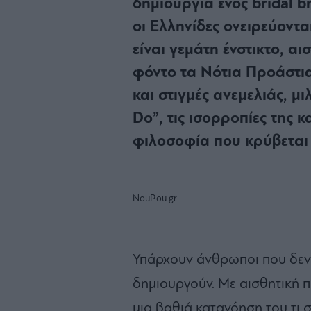
δημιουργία ενός bridal 
οι Ελληνίδες ονειρεύοντα
είναι γεμάτη ένστικτο, α
φόντο τα Νότια Προάστια
και στιγμές ανεμελιάς, μιλ
Do”, τις ισορροπίες της 
φιλοσοφία που κρύβεται 
NouPou.gr
Υπάρχουν άνθρωποι που δεν 
δημιουργούν. Με αισθητική πο
μια βαθιά κατανόηση του τι 