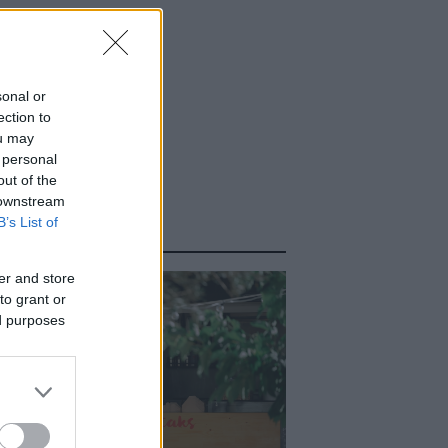
sonal or
ection to
ou may
 personal
out of the
 downstream
B’s List of
ΑΣΤΕ ΑΚΟΜΑ
er and store
to grant or
ed purposes