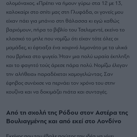
ολομόναχος. «Πρέπει να ήμουν γύρω στα 12 με 13,
καλοκαίρι στο σπίτι μας στη Γλυφάδα, οι γονείς μου
είχαν πάει για
μπάνιο στη θάλασσα κι εγώ καθώς
βαριόμουν, πήρα το βιβλίο του Τσελεμεντέ, εκείνο το
κλασικό το μπλε που νομίζω ότι είχαν τότε όλες οι
μαμάδες, κι έφτιαξα ένα χοιρινό λεμονάτο με τα υλικά
που βρήκα στο ψυγείο. Ήταν μια πολύ ωραία έκπληξη
και το φαγητό τούς άρεσε πάρα πολύ. Νομίζω έλεγαν
την αλήθεια» παραδέχεται χαμογελώντας. Σαν
έφηβος συνέχισε να περνάει τον χρόνο του στην
κουζίνα και να δοκιμάζει πιάτα και συνταγές.
Από τη σχολή της Ρόδου στον Αστέρα της
Βουλιαγμένης και από εκεί στο Λονδίνο
Εκείνος που του έβαλε πρώτος την ιδέα να γίνει