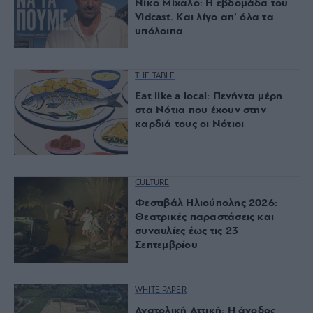
Νίκο Μίχαλο: Η εβδομάδα του
Vidcast. Και λίγο απ’ όλα τα
υπόλοιπα
THE TABLE
Eat like a local: Πενήντα μέρη
στα Nότια που έχουν στην
καρδιά τους οι Nότιοι
CULTURE
Φεστιβάλ Ηλιούπολης 2026:
Θεατρικές παραστάσεις και
συναυλίες έως τις 23
Σεπτεμβρίου
WHITE PAPER
Ανατολική Αττική: Η άνοδος