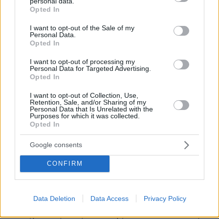
personal data.
περίπλοκα στησίματα, αλλά δεν μπορώ να πω ότι με
grant or deny consent to Google and its third-party tags to
Opted In
use your data for below specified purposes in below Google
εκφράζουν απόλυτα. Προτιμώ ένα πιάτο να είναι απλό
consent section.
I want to opt-out of the Sale of my
στην εμφάνιση, όχι να μην είναι προσεγμένο, αλλά να
Personal Data.
Opted In
είναι απλό, να έχει ουσία και να έχει γεύση. Να έρθει
κάποιος για φαγητό, να δοκιμάσει ένα πιάτο και να πει
I want to opt-out of processing my
Personal Data for Targeted Advertising.
“αυτό είναι πολύ νόστιμο”. Και να θέλει να ξαναέρθει
Opted In
για να το ξαναφάει» λέει χαρακτηριστικά.
I want to opt-out of Collection, Use,
Retention, Sale, and/or Sharing of my
Personal Data that Is Unrelated with the
Purposes for which it was collected.
Για το μενού επιλέγει πολύ καλές πρώτες ύλες, φρέσκα
Opted In
προϊόντα από σταθερούς προμηθευτές και φροντίζει
Google consents
όλες οι παρασκευές να γίνονται στην κουζίνα. Κι αυτή
είναι μια αρχή που ακολουθεί πιστά: «Όσα
CONFIRM
περισσότερα μπορείς να φτιάχνεις με τα χέρια σου
τόσο το καλύτερο. Μπορεί να χρειάζεσαι περισσότερο
Data Deletion
Data Access
Privacy Policy
χρόνο και περισσότερα χέρια στην κουζίνα, αλλά το