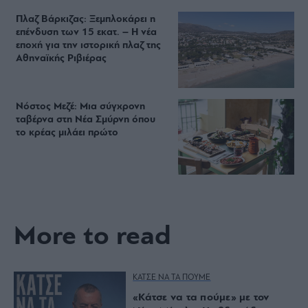
Πλαζ Βάρκιζας: Ξεμπλοκάρει η
επένδυση των 15 εκατ. – Η νέα
εποχή για την ιστορική πλαζ της
Αθηναϊκής Ριβιέρας
Νόστος Μεζέ: Μια σύγχρονη
ταβέρνα στη Νέα Σμύρνη όπου
το κρέας μιλάει πρώτο
More to read
ΚΑΤΣΕ ΝΑ ΤΑ ΠΟΥΜΕ
«Κάτσε να τα πούμε» με τον