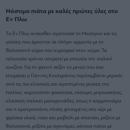
Νόστιμα πιάτα με καλές πρώτες ύλες στο
Εν Πλω
Το Εν Πλω ανέκαθεν αγαπούσε τη Μεσόγειο και τις
γεύσεις που έρχονται σε πλήρη αρμονία με τη
θαλασσινή αύρα που κυριαρχεί στον χώρο. Τα
τελευταία χρόνια υπηρετεί με επιτυχία την ιταλική
κουζίνα. Για τη φετινή σεζόν το μενού που έχει
ετοιμάσει ο Γιάννης Κουτεράνης περιλαμβάνει μερικές
από τις πιο κλασικές και αγαπημένες γεύσεις της
Ιταλίας: χειροποίητη φοκάτσια, νόστιμες μπρουσκέτες,
κλασικές ιταλικές μακαρονάδες, όπως η καρμπονάρα
και η αματριτσιάνα, πίτσες φτιαγμένες στο χέρι με
φρέσκα υλικά, νιόκι και ραβιόλι με σπανάκι, ριζότο με
θαλασσινά, ριζότο με αγκινάρες, κάποια πιάτα με