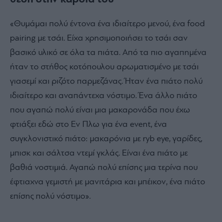
«Θυμάμαι πολύ έντονα ένα ιδιαίτερο μενού, ένα food
pairing με τσάι. Είχα χρησιμοποιήσει το τσάι σαν
βασικό υλικό σε όλα τα πιάτα. Από τα πιο αγαπημένα
ήταν το στήθος κοτόπουλου αρωματισμένο με τσάι
γιασεμί και ριζότο παρμεζάνας. Ήταν ένα πιάτο πολύ
ιδιαίτερο και αναπάντεχα νόστιμο. Ένα άλλο πιάτο
που αγαπώ πολύ είναι μια μακαρονάδα που έχω
φτιάξει εδώ στο Εν Πλω για ένα event, ένα
συγκλονιστικό πιάτο: μακαρόνια με ryb eye, γαρίδες,
μπισκ και σάλτσα ντεμί γκλάς. Είναι ένα πιάτο με
βαθιά νοστιμιά. Αγαπώ πολύ επίσης μια τερίνα που
έφτιαχνα γεμιστή με μανιτάρια και μπέικον, ένα πιάτο
επίσης πολύ νόστιμο».