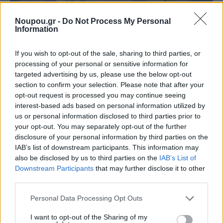
Noupou.gr -
Do Not Process My Personal
Information
If you wish to opt-out of the sale, sharing to third parties, or
processing of your personal or sensitive information for
targeted advertising by us, please use the below opt-out
section to confirm your selection. Please note that after your
opt-out request is processed you may continue seeing
interest-based ads based on personal information utilized by
us or personal information disclosed to third parties prior to
your opt-out. You may separately opt-out of the further
disclosure of your personal information by third parties on the
IAB’s list of downstream participants. This information may
also be disclosed by us to third parties on the
IAB’s List of
«Το concept πίσω από το μενού του Εν Πλω είναι το
Downstream Participants
that may further disclose it to other
third parties.
απλό και νόστιμο φαγητό, αυτό που λέμε πια comfort
Please note that this website/app uses one or more Google
food» εξηγεί ο σεφ. «Οι γαστρονομικές δημιουργίες
Personal Data Processing Opt Outs
services and may gather and store information including but
είναι πολύ ωραίες, τα σπάνια υλικά, οι αφροί, τα
not limited to your visit or usage behaviour. You may click to
I want to opt-out of the Sharing of my