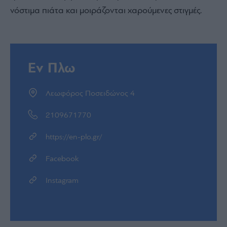
νόστιμα πιάτα και μοιράζονται χαρούμενες στιγμές.
Εν Πλω
Λεωφόρος Ποσειδώνος 4
2109671770
https://en-plo.gr/
Facebook
Instagram