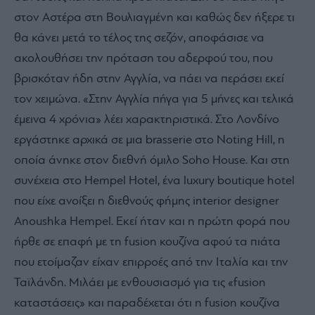
στον Αστέρα στη Βουλιαγμένη και καθώς δεν ήξερε τι
θα κάνει μετά το τέλος της σεζόν, αποφάσισε να
ακολουθήσει την πρόταση του αδερφού του, που
βρισκόταν ήδη στην Αγγλία, να πάει να περάσει εκεί
τον χειμώνα. «Στην Αγγλία πήγα για 5 μήνες και τελικά
έμεινα 4 χρόνια» λέει χαρακτηριστικά. Στο Λονδίνο
εργάστηκε αρχικά σε μια brasserie στο Noting Hill, η
οποία άνηκε στον διεθνή όμιλο Soho House. Και στη
συνέχεια στο Hempel Hotel, ένα luxury boutique hotel
που είχε ανοίξει η διεθνούς φήμης interior designer
Anoushka Hempel. Εκεί ήταν και η πρώτη φορά που
ήρθε σε επαφή με τη fusion κουζίνα αφού τα πιάτα
που ετοίμαζαν είχαν επιρροές από την Ιταλία και την
Ταϊλάνδη. Μιλάει με ενθουσιασμό για τις «fusion
καταστάσεις» και παραδέχεται ότι η fusion κουζίνα