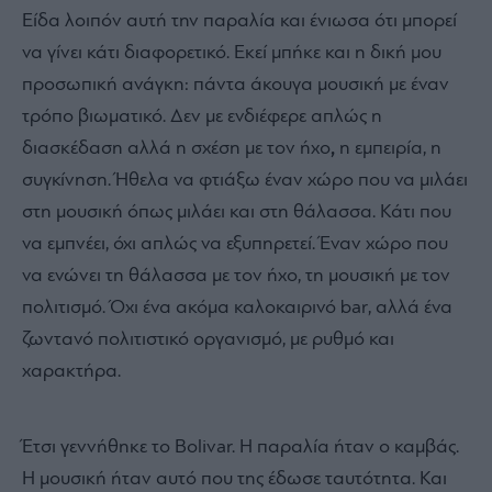
Είδα λοιπόν αυτή την παραλία και ένιωσα ότι μπορεί
να γίνει κάτι διαφορετικό. Εκεί μπήκε και η δική μου
προσωπική ανάγκη: πάντα άκουγα μουσική με έναν
τρόπο βιωματικό. Δεν με ενδιέφερε απλώς η
διασκέδαση αλλά η σχέση με τον ήχο
,
η εμπειρία, η
συγκίνηση. Ήθελα να φτιάξω έναν χώρο που να μιλάει
στη μουσική όπως μιλάει και στη θάλασσα. Κάτι που
να εμπνέει, όχι απλώς να εξυπηρετεί. Έναν χώρο που
να ενώνει τη θάλασσα με τον ήχο, τη μουσική με τον
πολιτισμό. Όχι ένα ακόμα καλοκαιρινό bar, αλλά ένα
ζωντανό πολιτιστικό οργανισμό, με ρυθμό και
χαρακτήρα.
Έτσι γεννήθηκε το Bolivar. Η παραλία ήταν ο καμβάς.
Η μουσική ήταν αυτό που της έδωσε ταυτότητα. Και