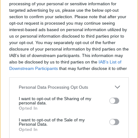
processing of your personal or sensitive information for
targeted advertising by us, please use the below opt-out
Τι δεν βλέπει ο κόσμος πίσω από το Bolivar; Ποια
section to confirm your selection. Please note that after your
είναι η πιο δύσκολη ή πιο απαιτητική πλευρά αυτής
opt-out request is processed you may continue seeing
interest-based ads based on personal information utilized by
της δουλειάς;
us or personal information disclosed to third parties prior to
your opt-out. You may separately opt-out of the further
disclosure of your personal information by third parties on the
Ο κόσμος βλέπει το αποτέλεσμα: μια όμορφη παραλία,
IAB’s list of downstream participants. This information may
ένα εντυπωσιακό stage, δυνατό ήχο, μια δυναμική
also be disclosed by us to third parties on the
IAB’s List of
Downstream Participants
that may further disclose it to other
ατμόσφαιρα. Αυτό που δεν φαίνεται, όμως, είναι η
third parties.
πολυπλοκότητα που υπάρχει πίσω από όλο αυτό. Το
Please note that this website/app uses one or more Google
Personal Data Processing Opt Outs
Bolivar δεν είναι απλώς ένα beach bar ή ένα club. Είναι
services and may gather and store information including but
ένας πολυδιάστατος οργανισμός που λειτουργεί
not limited to your visit or usage behaviour. You may click to
I want to opt-out of the Sharing of my
personal data.
grant or deny consent to Google and its third-party tags to
ταυτόχρονα ως παραλία, εστιατόριο και club υψηλών
Opted In
use your data for below specified purposes in below Google
προδιαγραφών. Κάθε μία από αυτές τις
consent section.
I want to opt-out of the Sale of my
δραστηριότητες έχει τις δικές της ανάγκες, το δικό της
Personal Data.
Opted In
κοινό, τις δικές της απαιτήσεις σε σχεδιασμό,