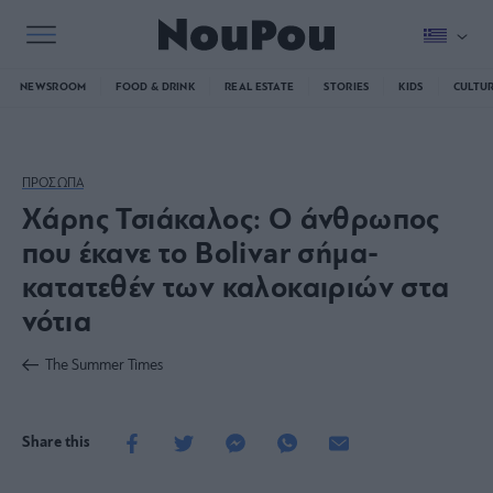
NEWSROOM
FOOD & DRINK
REAL ESTATE
STORIES
KIDS
CULTU
ΠΡΟΣΩΠΑ
Χάρης Τσιάκαλος: Ο άνθρωπος
που έκανε το Bolivar σήμα-
κατατεθέν των καλοκαιριών στα
νότια
The Summer Times
Share this