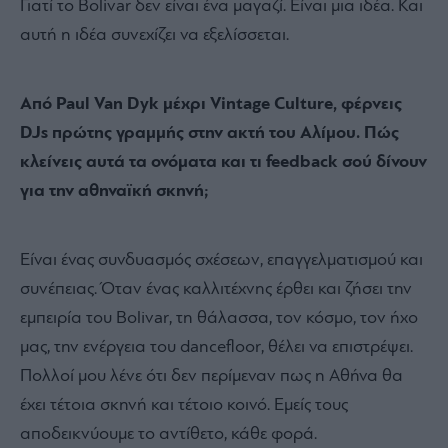
Γιατί το Bolivar δεν είναι ένα μαγαζί. Είναι μια ιδέα. Και
αυτή η ιδέα συνεχίζει να εξελίσσεται.
Από Paul Van Dyk μέχρι Vintage Culture, φέρνεις
DJs πρώτης γραμμής στην ακτή του Αλίμου. Πώς
κλείνεις αυτά τα ονόματα και τι feedback σού δίνουν
για την αθηναϊκή σκηνή;
Είναι ένας συνδυασμός σχέσεων, επαγγελματισμού και
συνέπειας. Όταν ένας καλλιτέχνης έρθει και ζήσει την
εμπειρία του Bolivar, τη θάλασσα, τον κόσμο, τον ήχο
μας, την ενέργεια του dancefloor, θέλει να επιστρέψει.
Πολλοί μου λένε ότι δεν περίμεναν πως η Αθήνα θα
έχει τέτοια σκηνή και τέτοιο κοινό. Εμείς τους
αποδεικνύουμε το αντίθετο, κάθε φορά.