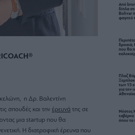
Από brun
δίπλα στ
Bolivar π
φαγητό 
Περιπέτε
δροσιά;
που θα π
καλοκαίρ
RICOACH®
Πλαζ Βάρ
Ξεμπλοκ
των 15 ε
για την 
Αθηναϊκή
κελώνη, η Δρ. Βαλεντίνη
τις σπουδές και την
έρευνά
της σε
Νόστος 
ταβέρνα
οντας μια startup που θα
όπου το 
ενετική. Η διατροφική έρευνα που