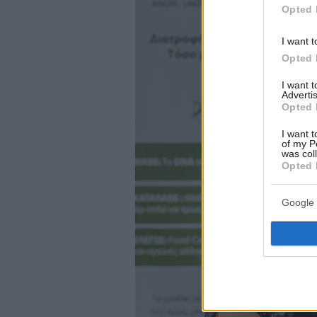
Opted 
I want t
Opted 
I want 
Advertis
Opted 
I want t
of my P
was col
Opted 
Google 