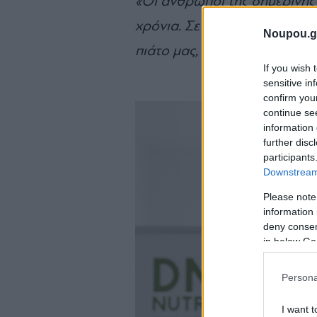
«Οι άνθρωποι της σημερινής
χρόνια. Σε αυτό το ταξίδι, έ
Noupou.g
πιάτο μας, πόσο και κάθε πότ
If you wish 
sensitive in
confirm you
continue se
information 
further disc
participants
Downstream 
Please note
information 
deny consent
in below Go
Persona
I want t