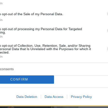
In
o opt-out of the Sale of my Personal Data.
ΔΙΑΒ
In
to opt-out of processing my Personal Data for Targeted
ing.
In
o opt-out of Collection, Use, Retention, Sale, and/or Sharing
ersonal Data that Is Unrelated with the Purposes for which it
lected.
In
consents
CONFIRM
Staks:
(και ρ
Data Deletion
Data Access
Privacy Policy
Ανάβυ