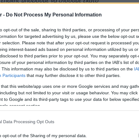
 εποχής μπορούμε να ζήσουμε εκατό
χει μεγάλη σημασία τι βάζουμε στο
r -
Do Not Process My Personal Information
ε».
to opt-out of the sale, sharing to third parties, or processing of your per
formation for targeted advertising by us, please use the below opt-out s
r selection. Please note that after your opt-out request is processed y
eing interest-based ads based on personal information utilized by us or
disclosed to third parties prior to your opt-out. You may separately opt-
losure of your personal information by third parties on the IAB’s list of
. This information may also be disclosed by us to third parties on the
IA
Participants
that may further disclose it to other third parties.
 that this website/app uses one or more Google services and may gath
including but not limited to your visit or usage behaviour. You may click 
 to Google and its third-party tags to use your data for below specifi
ogle consent section.
l Data Processing Opt Outs
o opt-out of the Sharing of my personal data.