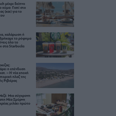
ch μέχρι δείπνο
ο κύμα: Γιατί στο
ας (και) για το
του
ια, χαλάρωση ή
 Βρήκαμε το ρόφημα
ίνεις όλο το
ι στα Starbucks
κιζας:
άρει η επένδυση
κατ. – Η νέα εποχή
ιστορική πλαζ της
ς Ριβιέρας
Μεζέ: Μια σύγχρονη
 στη Νέα Σμύρνη
κρέας μιλάει πρώτο