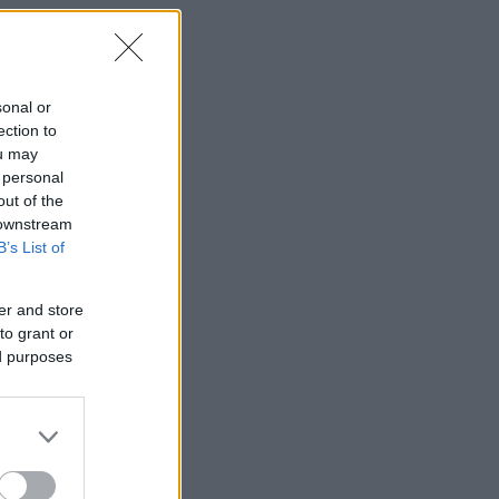
sonal or
ection to
ou may
 personal
out of the
 downstream
B’s List of
er and store
to grant or
ed purposes