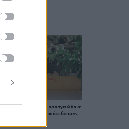
ΑΣΤΕ ΑΚΟΜΑ
 Πώς μια cool καντίνα προσγειώθηκε
ίζωσε) σε ένα αθέατο οικόπεδο στην
σσο