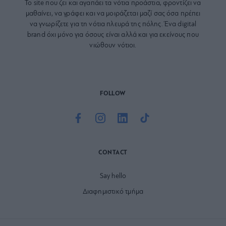
Το site που ζει και αγαπάει τα
νότια προάστια
, φροντίζει να
μαθαίνει, να γράφει και να μοιράζεται μαζί σας όσα πρέπει
να γνωρίζετε για τη νότια πλευρά της πόλης. Ένα digital
brand όχι μόνο για όσους είναι αλλά και για εκείνους που
νιώθουν νότιοι.
FOLLOW
CONTACT
Say hello
Διαφημιστικό τμήμα