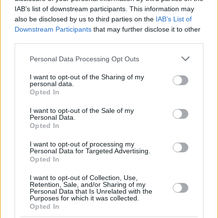
IAB’s list of downstream participants. This information may
Θεραπευτική άσκηση και clinical
also be disclosed by us to third parties on the
IAB’s List of
pilates: Γνωρίζουμε τις
Downstream Participants
that may further disclose it to other
δημοφιλείς μεθόδους
third parties.
αποκατάστασης του Manual
Please note that this website/app uses one or more Google
Physiotherapy
Personal Data Processing Opt Outs
services and may gather and store information including but
not limited to your visit or usage behaviour. You may click to
I want to opt-out of the Sharing of my
personal data.
grant or deny consent to Google and its third-party tags to
Opted In
use your data for below specified purposes in below Google
consent section.
I want to opt-out of the Sale of my
Personal Data.
Opted In
I want to opt-out of processing my
Personal Data for Targeted Advertising.
Opted In
I want to opt-out of Collection, Use,
Retention, Sale, and/or Sharing of my
Personal Data that Is Unrelated with the
Purposes for which it was collected.
Opted In