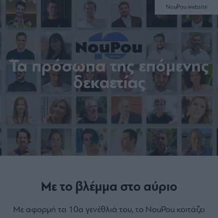
NouPou website
Τα πρόσωπα της επόμενης
δεκαετίας
Με το βλέμμα στο αύριο
Με αφορμή τα 10α γενέθλιά του, το NouPou κοιτάζει