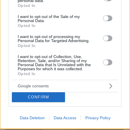
personal data.
grant or deny consent to Google and its third-party tags to
Opted In
use your data for below specified purposes in below Google
consent section.
I want to opt-out of the Sale of my
Personal Data.
Opted In
I want to opt-out of processing my
Personal Data for Targeted Advertising.
Opted In
I want to opt-out of Collection, Use,
Retention, Sale, and/or Sharing of my
Personal Data that Is Unrelated with the
Purposes for which it was collected.
Opted In
ΤΑ ΠΡΟΣΩΠΑ ΤΗΣ ΕΠΟΜΕΝΗΣ ΔΕΚΑΕΤΙΑΣ
Google consents
Good Job Nicky, μουσικός
CONFIRM
Data Deletion
Data Access
Privacy Policy