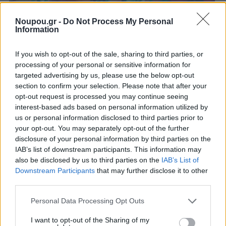
Noupou.gr -
Do Not Process My Personal
Information
If you wish to opt-out of the sale, sharing to third parties, or
processing of your personal or sensitive information for
targeted advertising by us, please use the below opt-out
section to confirm your selection. Please note that after your
opt-out request is processed you may continue seeing
interest-based ads based on personal information utilized by
us or personal information disclosed to third parties prior to
your opt-out. You may separately opt-out of the further
disclosure of your personal information by third parties on the
ΤΑ ΠΡΟΣΩΠΑ ΤΗΣ ΕΠΟΜΕΝΗΣ ΔΕΚΑΕΤΙΑΣ
IAB’s list of downstream participants. This information may
also be disclosed by us to third parties on the
IAB’s List of
Ανδρέας Δρακόπουλος, πρόεδρος
Downstream Participants
that may further disclose it to other
του Ιδρύματος Σταύρος Νιάρχος
third parties.
Please note that this website/app uses one or more Google
Personal Data Processing Opt Outs
services and may gather and store information including but
not limited to your visit or usage behaviour. You may click to
I want to opt-out of the Sharing of my