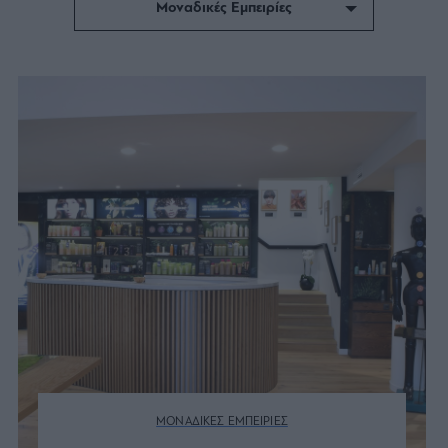
Μοναδικές Εμπειρίες
ΟΛΑ
Πρόσωπα
Stories
Live Like a Local
ΜΟΝΑΔΙΚΕΣ ΕΜΠΕΙΡΙΕΣ