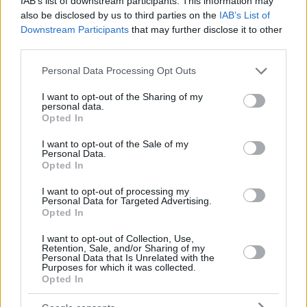
IAB’s list of downstream participants. This information may
also be disclosed by us to third parties on the
IAB’s List of
Downstream Participants
that may further disclose it to other
third parties.
Please note that this website/app uses one or more Google
Personal Data Processing Opt Outs
services and may gather and store information including but
not limited to your visit or usage behaviour. You may click to
I want to opt-out of the Sharing of my
personal data.
grant or deny consent to Google and its third-party tags to
Opted In
ΜΟΝΑΔΙΚΕΣ ΕΜΠΕΙΡΙΕΣ
use your data for below specified purposes in below Google
consent section.
Να δοκιμάσεις τα νέα σου
I want to opt-out of the Sale of my
Personal Data.
sneakers παίζοντας μπάσκετ στο
Opted In
παρκέ της Puma
I want to opt-out of processing my
Personal Data for Targeted Advertising.
Opted In
I want to opt-out of Collection, Use,
Retention, Sale, and/or Sharing of my
Personal Data that Is Unrelated with the
Purposes for which it was collected.
Opted In