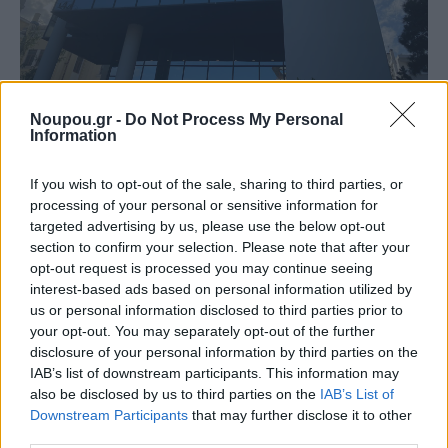
ΕΙΔΗΣΕΙΣ
Noupou.gr -
Do Not Process My Personal
Γλυφάδα: Όσα συζητήθηκαν στη συνάντηση Δήμου
Information
και κατοίκων με τη Lamda Development για τις
εργασίες στο Ελληνικό
If you wish to opt-out of the sale, sharing to third parties, or
processing of your personal or sensitive information for
targeted advertising by us, please use the below opt-out
section to confirm your selection. Please note that after your
opt-out request is processed you may continue seeing
interest-based ads based on personal information utilized by
us or personal information disclosed to third parties prior to
your opt-out. You may separately opt-out of the further
disclosure of your personal information by third parties on the
IAB’s list of downstream participants. This information may
also be disclosed by us to third parties on the
IAB’s List of
Downstream Participants
that may further disclose it to other
third parties.