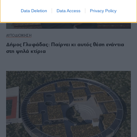
Data Deletion
Data Access
Privacy Policy
ΑΥΤΟΔΙΟΙΚΗΣΗ
Δήμος Γλυφάδας: Παίρνει κι αυτός θέση ενάντια
στη ψηλά κτίρια