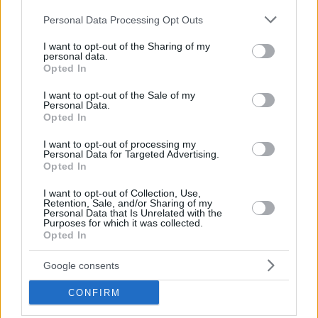
Please note that this website/app uses one or more Google
Personal Data Processing Opt Outs
services and may gather and store information including but
not limited to your visit or usage behaviour. You may click to
I want to opt-out of the Sharing of my
personal data.
grant or deny consent to Google and its third-party tags to
Opted In
use your data for below specified purposes in below Google
ΕΙΔΗΣΕΙΣ
consent section.
I want to opt-out of the Sale of my
Personal Data.
ΝΟΚ και ψηλά κτίρια: «Καυτό» μέτωπο με εξώδικα
Opted In
και αντιδράσεις από τους δήμους των νοτίων
I want to opt-out of processing my
Personal Data for Targeted Advertising.
Opted In
I want to opt-out of Collection, Use,
Retention, Sale, and/or Sharing of my
Personal Data that Is Unrelated with the
Purposes for which it was collected.
Opted In
Google consents
CONFIRM