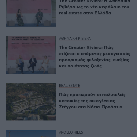
The Greater Riviera: Η Αθηναϊκή
Ριβιέρα ως το νέο κεφάλαιο του
real estate στην Ελλάδα
ΑΘΗΝΑΙΚΗ ΡΙΒΙΕΡΑ
The Greater Riviera: Πώς
χτίζεται ο επόμενος μεσογειακός
προορισμός φιλοξενίας, ευεξίας
και ποιότητας ζωής
REAL ESTATE
Πώς προχωρούν οι πολυτελείς
κατοικίες της οικογένειας
Στέγγου στα Νότια Προάστια
APOLLO HILLS