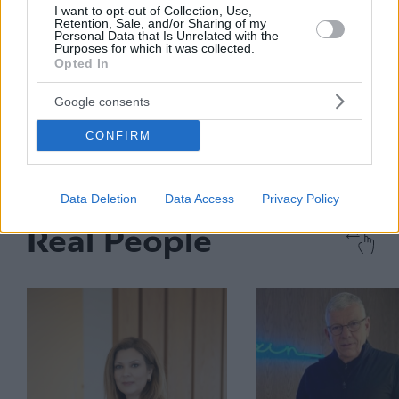
I want to opt-out of Collection, Use,
Ten Brinke: Επενδύει στη Γλυφάδα με
Retention, Sale, and/or Sharing of my
Personal Data that Is Unrelated with the
νέα premium projects που φέρνουν το
Purposes for which it was collected.
Opted In
resort living στην πόλη
Google consents
Διάβασέ το
CONFIRM
Data Deletion
Data Access
Privacy Policy
Real People