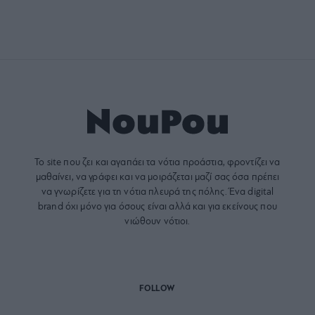
Το site που ζει και αγαπάει τα
νότια προάστια
, φροντίζει να
μαθαίνει, να γράφει και να μοιράζεται μαζί σας όσα πρέπει
να γνωρίζετε για τη νότια πλευρά της πόλης. Ένα digital
brand όχι μόνο για όσους είναι αλλά και για εκείνους που
νιώθουν νότιοι.
FOLLOW