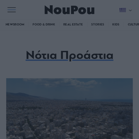
NEWSROOM
FOOD & DRINK
REAL ESTATE
STORIES
KIDS
CULTU
Νότια Προάστια