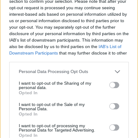
section to confirm your selection. Please note that after your
opt-out request is processed you may continue seeing
interest-based ads based on personal information utilized by
us or personal information disclosed to third parties prior to
your opt-out. You may separately opt-out of the further
disclosure of your personal information by third parties on the
IAB’s list of downstream participants. This information may
ΕΠΕΝΔΥΣΕΙΣ
also be disclosed by us to third parties on the
IAB’s List of
The Greater Riviera: Πώς η μεγαλύτερη αστική
Downstream Participants
that may further disclose it to other
ανάπλαση της Ευρώπης αλλάζει τον χάρτη της
third parties.
Αθηναϊκής Ριβιέρας
Please note that this website/app uses one or more Google
Personal Data Processing Opt Outs
services and may gather and store information including but
not limited to your visit or usage behaviour. You may click to
I want to opt-out of the Sharing of my
personal data.
grant or deny consent to Google and its third-party tags to
Opted In
use your data for below specified purposes in below Google
consent section.
I want to opt-out of the Sale of my
Personal Data.
Opted In
I want to opt-out of processing my
Personal Data for Targeted Advertising.
Opted In