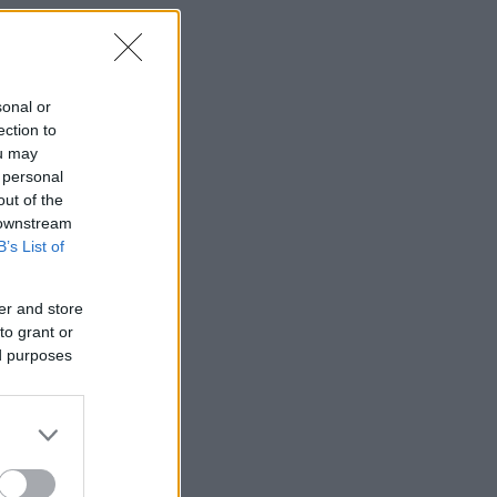
sonal or
ection to
ou may
 personal
out of the
 downstream
B’s List of
er and store
to grant or
ed purposes