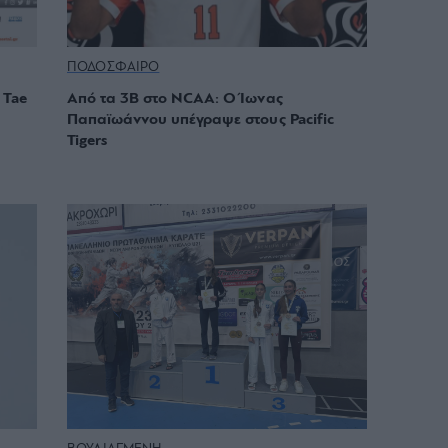
ΠΟΔΟΣΦΑΙΡΟ
 Tae
Από τα 3Β στο NCAA: Ο Ίωνας
Παπαϊωάννου υπέγραψε στους Pacific
Tigers