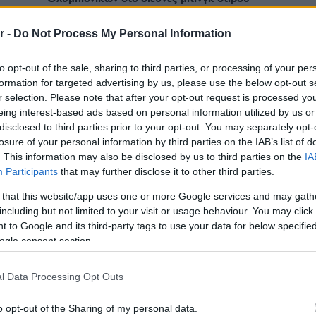
r -
Do Not Process My Personal Information
to opt-out of the sale, sharing to third parties, or processing of your per
formation for targeted advertising by us, please use the below opt-out s
r selection. Please note that after your opt-out request is processed y
eing interest-based ads based on personal information utilized by us or
disclosed to third parties prior to your opt-out. You may separately opt-
losure of your personal information by third parties on the IAB’s list of
. This information may also be disclosed by us to third parties on the
IA
Participants
that may further disclose it to other third parties.
 that this website/app uses one or more Google services and may gath
including but not limited to your visit or usage behaviour. You may click 
ΠΡΩΤΕΑΣ ΒΟΥΛΑΣ
 to Google and its third-party tags to use your data for below specifi
Πρωτέας Βούλας: Έπεσε μαχόμενος και
ogle consent section.
άφησε υποσχέσεις για το μέλλον
l Data Processing Opt Outs
o opt-out of the Sharing of my personal data.