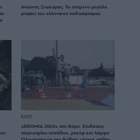
t
Αντώνης Ξυγκόρος: Το επόμενο μεγάλο
το
project του ελληνικού ποδοσφαίρου
ar
ΒΑΡΗ
«DROMIA 2026» στη Βάρη: Επιδόσεις
τον
παγκοσμίου επιπέδου, ρεκόρ και λάμψη
Ολυμπιονικών στο διεθνές μίτινγκ στίβου