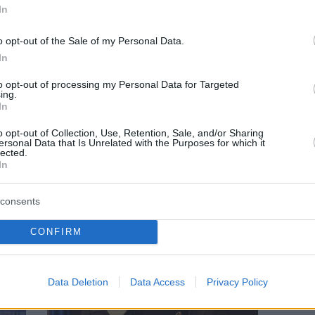
In
o opt-out of the Sale of my Personal Data.
In
to opt-out of processing my Personal Data for Targeted
ing.
In
o opt-out of Collection, Use, Retention, Sale, and/or Sharing
ersonal Data that Is Unrelated with the Purposes for which it
lected.
ΠΟΔΟΣΦΑΙΡΟ
In
πόλης
Ξεκίνημα με γκολ στην Αμερική για τον
Ίωνα Παπαϊωάννου
consents
CONFIRM
Data Deletion
Data Access
Privacy Policy