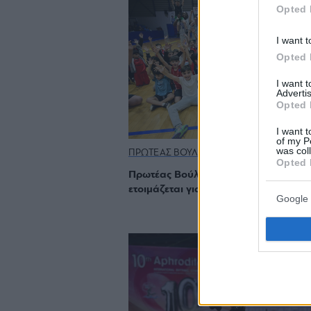
Opted 
I want t
Opted 
I want 
Advertis
Opted 
I want t
of my P
was col
ΠΡΩΤΕΑΣ ΒΟΥΛΑΣ
Opted 
Πρωτέας Βούλας: Το «καμάρι» μιας 
ετοιμάζεται για το επόμενο βήμα
Google 