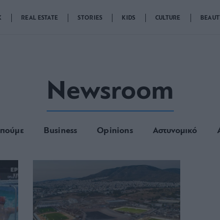
K
REAL ESTATE
STORIES
KIDS
CULTURE
BEAUT
Newsroom
 πούμε
Business
Opinions
Αστυνομικό