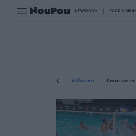
NEWSROOM
FOOD & DRIN
Γενικές Ειδήσεις
Αθλητικά
Κάτσε να τα