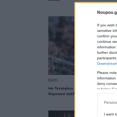
Noupou.g
If you wish 
sensitive in
confirm you
continue se
information 
further disc
participants
Downstream 
Please note
information 
ΒΑΡΗ
deny consent
Με Τεντόγλου τα Dromia 2026 στο
in below Go
δημοτικό στάδιο Βάρης
Persona
I want t