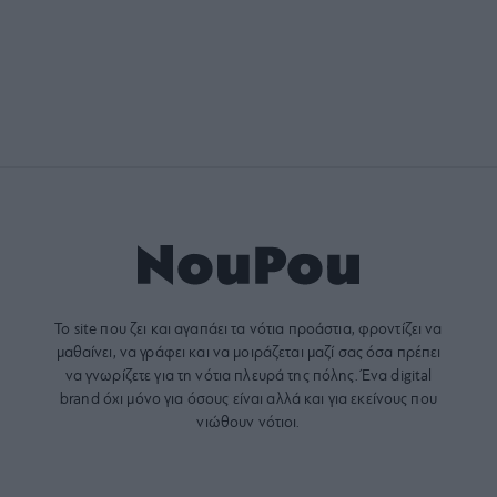
Το site που ζει και αγαπάει τα
νότια προάστια
, φροντίζει να
μαθαίνει, να γράφει και να μοιράζεται μαζί σας όσα πρέπει
να γνωρίζετε για τη νότια πλευρά της πόλης. Ένα digital
brand όχι μόνο για όσους είναι αλλά και για εκείνους που
νιώθουν νότιοι.