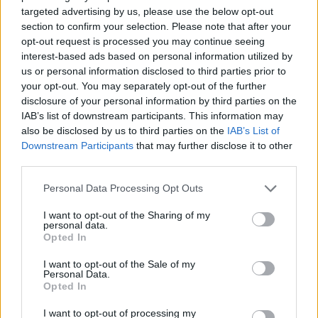
targeted advertising by us, please use the below opt-out
section to confirm your selection. Please note that after your
opt-out request is processed you may continue seeing
interest-based ads based on personal information utilized by
us or personal information disclosed to third parties prior to
your opt-out. You may separately opt-out of the further
disclosure of your personal information by third parties on the
IAB’s list of downstream participants. This information may
also be disclosed by us to third parties on the
IAB’s List of
LIFE
Downstream Participants
that may further disclose it to other
Ραντεβού στο Hondos Center Γλυφάδας για ένα
third parties.
διήμερο gardening event που κάνει την πόλη να
ανθίζει
Please note that this website/app uses one or more Google
Personal Data Processing Opt Outs
services and may gather and store information including but
not limited to your visit or usage behaviour. You may click to
I want to opt-out of the Sharing of my
personal data.
grant or deny consent to Google and its third-party tags to
Opted In
use your data for below specified purposes in below Google
consent section.
I want to opt-out of the Sale of my
Personal Data.
Opted In
I want to opt-out of processing my