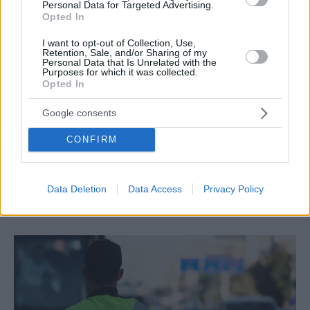
Personal Data for Targeted Advertising.
Opted In
I want to opt-out of Collection, Use,
Retention, Sale, and/or Sharing of my
Personal Data that Is Unrelated with the
Purposes for which it was collected.
Opted In
Google consents
CONFIRM
WELLNESS
Round 22: Fitness εμπειρία υψηλών
προδιαγραφών σε mini groups των 4 ατόμων στον
Data Deletion
Data Access
Privacy Policy
Άλιμο