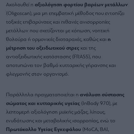
Ακολουθεί η
αξιολόγηση φορτίου βαρέων μετάλλων
(Oligoscan), μια μη επεμβατική μέθοδος που εντοπίζει
τοξικές επιβαρύνσεις και πιθανές ανισορροπίες
μετάλλων που σχετίζονται με κόπωση, νοητική
θολούρα ή ορμονικές διαταραχές, καθώς και
η
μέτρηση του οξειδωτικού στρες
και της
αντιοξειδωτικής κατάστασης (FRAS5), που
αποτυπώνει τον βαθμό κυτταρικής γήρανσης και
φλεγμονής στον οργανισμό.
Παράλληλα πραγματοποιείται η
ανάλυση σύστασης
σώματος και κυτταρικής υγείας
(InBody 970), με
λεπτομερή αξιολόγηση μυϊκής μάζας, λίπους,
ενυδάτωσης και μεταβολικής ισορροπίας, ενώ το
Πρωτόκολλο Υγείας Εγκεφάλου
(MoCA, BAI,