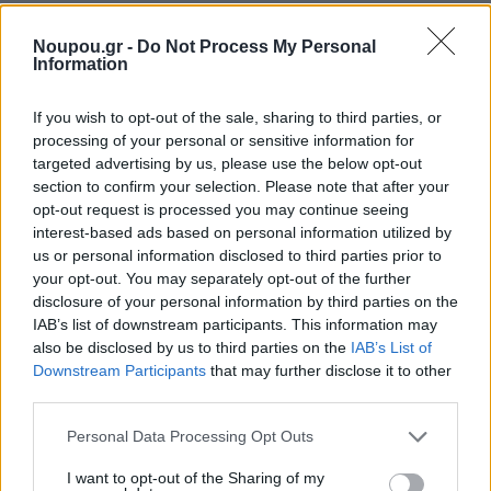
καρκίνου του δέρματος.
Noupou.gr -
Do Not Process My Personal
Information
If you wish to opt-out of the sale, sharing to third parties, or
processing of your personal or sensitive information for
targeted advertising by us, please use the below opt-out
section to confirm your selection. Please note that after your
opt-out request is processed you may continue seeing
interest-based ads based on personal information utilized by
us or personal information disclosed to third parties prior to
your opt-out. You may separately opt-out of the further
disclosure of your personal information by third parties on the
IAB’s list of downstream participants. This information may
also be disclosed by us to third parties on the
IAB’s List of
Downstream Participants
that may further disclose it to other
third parties.
Please note that this website/app uses one or more Google
Personal Data Processing Opt Outs
services and may gather and store information including but
not limited to your visit or usage behaviour. You may click to
I want to opt-out of the Sharing of my