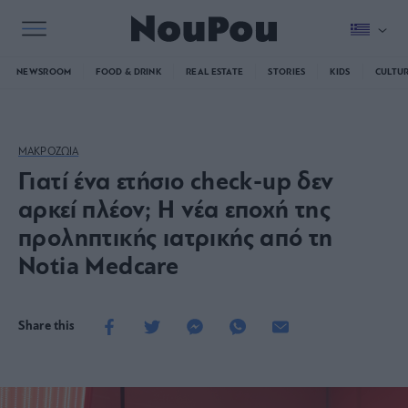
NEWSROOM
FOOD & DRINK
REAL ESTATE
STORIES
KIDS
CULTU
ΜΑΚΡΟΖΩΙΑ
Γιατί ένα ετήσιο check-up δεν
αρκεί πλέον; Η νέα εποχή της
προληπτικής ιατρικής από τη
Notia Medcare
Share this