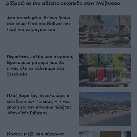
ρίζωσε) σε ένα αθέατο οικόπεδο στην Ανάβυσσο
Από brunch μέχρι δείπνο δίπλα
στο κύμα: Γιατί στο Bolivar πας
(και) για το φαγητό του
Περιπέτεια, χαλάρωση ή δροσιά;
Βρήκαμε το ρόφημα που θα
πίνεις όλο το καλοκαίρι στα
Starbucks
Πλαζ Βάρκιζας: Ξεμπλοκάρει η
επένδυση των 15 εκατ. – Η νέα
εποχή για την ιστορική πλαζ της
Αθηναϊκής Ριβιέρας
Νόστος Μεζέ: Μια σύγχρονη