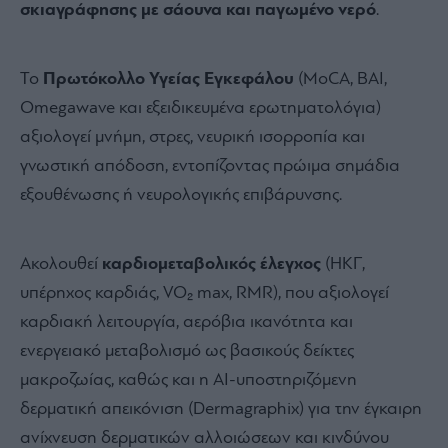
σκιαγράφησης με σάουνα και παγωμένο νερό
.
Το
Πρωτόκολλο Υγείας Εγκεφάλου
(MoCA, BAI,
Omegawave και εξειδικευμένα ερωτηματολόγια)
αξιολογεί μνήμη, στρες, νευρική ισορροπία και
γνωστική απόδοση, εντοπίζοντας πρώιμα σημάδια
εξουθένωσης ή νευρολογικής επιβάρυνσης.
Ακολουθεί
καρδιομεταβολικός έλεγχος
(ΗΚΓ,
υπέρηχος καρδιάς, VO₂ max, RMR), που αξιολογεί
καρδιακή λειτουργία, αερόβια ικανότητα και
ενεργειακό μεταβολισμό ως βασικούς δείκτες
μακροζωίας, καθώς και η AI-υποστηριζόμενη
δερματική απεικόνιση (Dermagraphix) για την έγκαιρη
ανίχνευση δερματικών αλλοιώσεων και κινδύνου