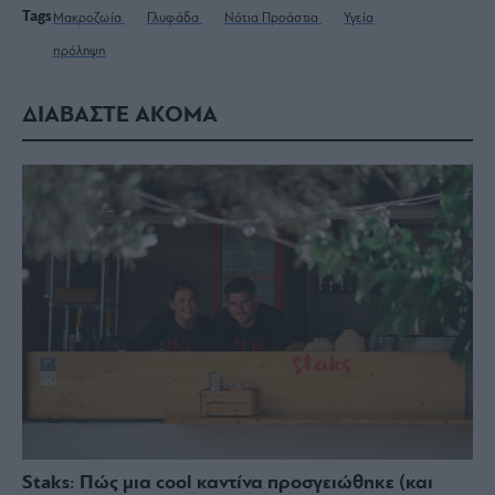
Tags
Μακροζωία
Γλυφάδα
Νότια Προάστια
Υγεία
πρόληψη
ΔΙΑΒΑΣΤΕ ΑΚΟΜΑ
Staks: Πώς μια cool καντίνα προσγειώθηκε (και