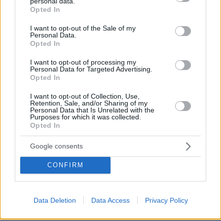
personal data.
grant or deny consent to Google and its third-party tags to
Opted In
use your data for below specified purposes in below Google
consent section.
I want to opt-out of the Sale of my
Personal Data.
Opted In
I want to opt-out of processing my
Personal Data for Targeted Advertising.
Opted In
I want to opt-out of Collection, Use,
Retention, Sale, and/or Sharing of my
Personal Data that Is Unrelated with the
Purposes for which it was collected.
Opted In
Θεραπείες Λέιζερ και Δερματολογίας- Αισθητικής
Google consents
Επιπλέον, εφαρμόζεται
θεραπεία με όζον (
MAH) για
CONFIRM
ενίσχυση της οξυγόνωσης, ανοσοτροποποίηση και
μιτοχονδριακή υποστήριξη, καθώς και ενδοφλέβια
έγχυση βιταμινών, γλουταθειόνης, NAD+ ή μαγνησίου,
Data Deletion
Data Access
Privacy Policy
σε συνδυασμό με βαθιά χαλάρωση μέσω καρέκλας