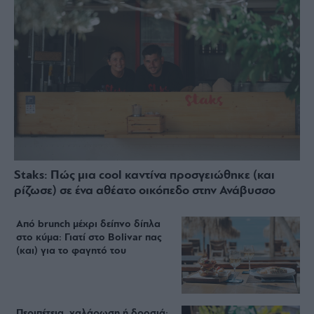
Staks: Πώς μια cool καντίνα προσγειώθηκε (και
ρίζωσε) σε ένα αθέατο οικόπεδο στην Ανάβυσσο
Από brunch μέχρι δείπνο δίπλα
στο κύμα: Γιατί στο Bolivar πας
(και) για το φαγητό του
Περιπέτεια, χαλάρωση ή δροσιά;