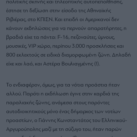
πολιτικής σκηνής και τηλεοπτικής αυτοπεποίθησης,
έστησε τη δεξίωση στην είσοδο της Αθηναϊκής
Ριβιέρας, στο ΚΠΙΣΝ. Και επειδή οι Αμερικανοί δεν
κάνουν εκδηλώσεις για να περνούν απαρατήρητες, η
βραδιά είχε τα πάντα: F-16, πεζοναύτες, ύμνους,
μουσικές, VIP χώρο, περίπου 3.000 προσκλήσεις και
800 εκλεκτούς σε ειδικά διαμορφωμένη ζώνη. Δηλαδή
είχε και λαό, και Αστέρα Βουλιαγμένης (!).
Το ενδιαφέρον, όμως, για τα νότια προάστια ήταν
αλλού. Παρότι η εκδήλωση έγινε στην καρδιά της
παραλιακής ζώνης, ανάμεσα στους παρόντες
αυτοδιοικητικούς μόνο ένας δήμαρχος των νοτίων
προαστίων, ο Γιάννης Κωνσταντάτος του Ελληνικού-
Αργυρούπολης μαζί με τη σύζυγο του, ήταν παρών