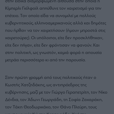
στην ειδικά διαμορφωμένη αίθουσα στην οποία η
Κίμπερλι Γκίλφοϊλ απηύθυνε τον χαιρετισμό για την
επέτειο. Τον οποίο είδα να συνομιλεί με πολλούς
κυβερνητικούς, ελληνοαμερικανούς αλλά και δημότες
που ήρθαν να τον χαιρετήσουν (ήμουν μπροστά στις
χαιρετούρες). Οι υπόλοιποι, είτε δεν προσκλήθηκαν,
είτε δεν πήγαν, είτε δεν φρόντισαν να φανούν. Και
στην πολιτική, ως γνωστόν, καμιά φορά η απουσία
μετράει περισσότερο κι από την παρουσία.
Στην πρώτη γραμμή από τους πολιτικούς ήταν ο
Κωστής Χατζηδάκης, ως αντιπρόεδρος της
κυβέρνησης, μαζί με τον Γιώργο Γεραπετρίτη, τον Νίκο
Δένδια, τον Άδωνι Γεωργιάδη, τη Σοφία Ζαχαράκη,
τον Τάκη Θεοδωρικάκο, τον Θάνο Πλεύρη, τους