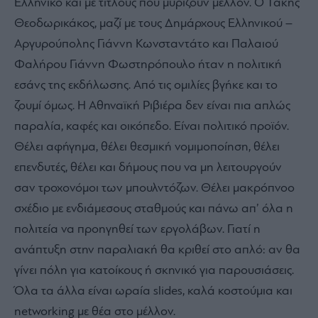
Ελληνικό και με τίτλους που μυρίζουν μέλλον. Ο Τάκης
Θεοδωρικάκος, μαζί με τους Δημάρχους Ελληνικού –
Αργυρούπολης Γιάννη Κωνσταντάτο και Παλαιού
Φαλήρου Γιάννη Φωστηρόπουλο ήταν η πολιτική
εσάνς της εκδήλωσης. Από τις ομιλίες βγήκε και το
ζουμί όμως. Η Αθηναϊκή Ριβιέρα δεν είναι πια απλώς
παραλία, καφές και οικόπεδο. Είναι πολιτικό προϊόν.
Θέλει αφήγημα, θέλει θεσμική νομιμοποίηση, θέλει
επενδυτές, θέλει και δήμους που να μη λειτουργούν
σαν τροχονόμοι των μπουλντόζων. Θέλει μακρόπνοο
σχέδιο με ενδιάμεσους σταθμούς και πάνω απ’ όλα η
πολιτεία να προηγηθεί των εργολάβων. Γιατί η
ανάπτυξη στην παραλιακή θα κριθεί στο απλό: αν θα
γίνει πόλη για κατοίκους ή σκηνικό για παρουσιάσεις.
Όλα τα άλλα είναι ωραία slides, καλά κοστούμια και
networking με θέα στο μέλλον.