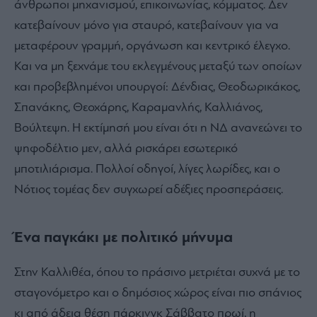
άνθρωποι μηχανισμού, επικοινωνίας, κόμματος. Δεν
κατεβαίνουν μόνο για σταυρό, κατεβαίνουν για να
μεταφέρουν γραμμή, οργάνωση και κεντρικό έλεγχο.
Και να μη ξεχνάμε του εκλεγμένους μεταξύ των οποίων
και προβεβλημένοι υπουργοί: Δένδιας, Θεοδωρικάκος,
Σπανάκης, Θεοχάρης, Καραμανλής, Καλλιάνος,
Βούλτεψη. Η εκτίμησή μου είναι ότι η ΝΔ ανανεώνει το
ψηφοδέλτιο μεν, αλλά ρισκάρει εσωτερικό
μποτιλιάρισμα. Πολλοί οδηγοί, λίγες λωρίδες, και ο
Νότιος τομέας δεν συγχωρεί αδέξιες προσπεράσεις.
Ένα παγκάκι με πολιτικό μήνυμα
Στην Καλλιθέα, όπου το πράσινο μετριέται συχνά με το
σταγονόμετρο και ο δημόσιος χώρος είναι πιο σπάνιος
κι από άδεια θέση πάρκινγκ Σάββατο πρωί, η