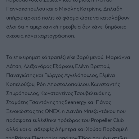
Καρυστιανού, ο Συμεών Κεδίκογλου, η Νάντια
Γιαννακοπούλου και ο Μιχάλης Κατρίνης. Δηλαδή
υπήρχε αρκετό πολιτικό φάσμα ώστε να καταλάβουν
όλοι ότι η αμερικανική πρεσβεία δεν κάνει δημόσιες
σχέσεις, κάνει χαρτογράφηση.
Το επιχειρηματικό τραπέζι είχε βαρύ μενού: Μαριάννα
Λάτση, Αλέξανδρος Εξάρχου, Ελένη Βρεττού,
Παναγιώτης και Γιώργος Αγγελόπουλος, Ελμίνα
Κοπελούζου, Ρόη Αποστολοπούλου, Κωνσταντής
Σπυρόπουλος, Κωνσταντίνος Τσουβελεκάκης,
Σταμάτης Τσαντάνης της Seanergy και Πάνος
Ξενοκώστας της ONEX, η Δανάη Μπεζαντάκου που
πρόσφατα εκλέχθηκε πρόεδρος του Propeller Club
αλλά και οι αδερφές Δήμητρα και Χρύσα Γιορδαμλή
της Prisma Electronics από τον Έβρο που έχει στείλει