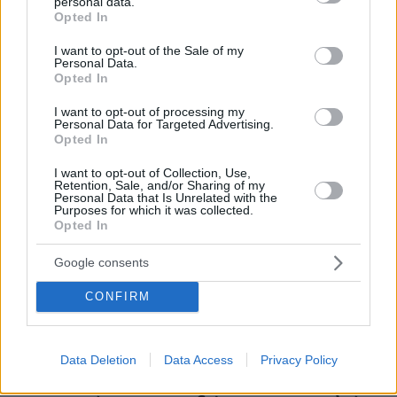
personal data.
grant or deny consent to Google and its third-party tags to
ασυρμάτου.
Opted In
use your data for below specified purposes in below Google
consent section.
I want to opt-out of the Sale of my
Personal Data.
Δεν χρειάζεται να είσαι θαλάσσιος βιολόγος για να
Opted In
καταλάβεις ότι τραύματα στο κεφάλι δεν είναι ατυχές
I want to opt-out of processing my
Personal Data for Targeted Advertising.
περιστατικό τύπου «την πήρε το κύμα». Κάποιος,
Opted In
κάπου, κάνει ζημιά. Και η πολιτεία οφείλει να
I want to opt-out of Collection, Use,
σταματήσει να αντιμετωπίζει τον ΑΡΧΕΛΩΝ σαν
Retention, Sale, and/or Sharing of my
Personal Data that Is Unrelated with the
συμπαθητική ΜΚΟ για σχολικές εκδρομές.
Purposes for which it was collected.
Opted In
Google consents
Η Ριβιέρα δεν μετριέται μόνο σε τετραγωνικά,
ξαπλώστρες και επενδύσεις. Μετριέται και στο αν
CONFIRM
μπορεί να προστατεύσει ό,τι ζει πριν το μετατρέψει σε
φόντο για δελτία τύπου.
Data Deletion
Data Access
Privacy Policy