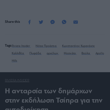
Share this
Tags
Riviera Insider
Νότια Προάστια
Κωνσταντίνος Κυρανάκης
Καλλιθέα
Γλυφάδα
αρχέλων
Μοσχάτο
Βούλα
Apollo
Hills
RIVIERA INSIDER
Η ανταρσία των δημάρχων
στην εκδήλωση Τσίπρα για την