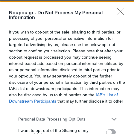
μπλε, υπάρχει και ένα άλλο, λιγότερο γυαλιστερό
Noupou.gr -
Do Not Process My Personal
σκηνικό. Το Κέντρο Διάσωσης του ΑΡΧΕΛΩΝ, όπου
Information
τον Ιούνιο έφτασαν οκτώ τραυματισμένες θαλάσσιες
χελώνες. Οι περισσότερες με χτυπήματα στο κεφάλι.
If you wish to opt-out of the sale, sharing to third parties, or
processing of your personal or sensitive information for
Δύο δεν άντεξαν.
targeted advertising by us, please use the below opt-out
section to confirm your selection. Please note that after your
opt-out request is processed you may continue seeing
Και εδώ αρχίζει το γνωστό ελληνικό έργο. Όταν
interest-based ads based on personal information utilized by
us or personal information disclosed to third parties prior to
πρόκειται για τουρισμό, η θάλασσα είναι «εθνικό
your opt-out. You may separately opt-out of the further
κεφάλαιο». Όταν πρόκειται για προστασία της ζωής
disclosure of your personal information by third parties on the
μέσα στη θάλασσα, ξαφνικά όλοι ψάχνουν ποιος έχει
IAB’s list of downstream participants. This information may
also be disclosed by us to third parties on the
IAB’s List of
την αρμοδιότητα. Το Λιμενικό κάνει ό,τι μπορεί, οι
Downstream Participants
that may further disclose it to other
εθελοντές κάνουν περισσότερα απ’ όσα αντέχουν, οι
third parties.
δήμοι φωτογραφίζονται όταν υπάρχει απελευθέρωση
Please note that this website/app uses one or more Google
Personal Data Processing Opt Outs
χελώνας, αλλά όταν το θέμα είναι πρόληψη, έλεγχος,
services and may gather and store information including but
not limited to your visit or usage behaviour. You may click to
I want to opt-out of the Sharing of my
ενημέρωση, χρήματα και ευθύνη, πέφτει σιγή