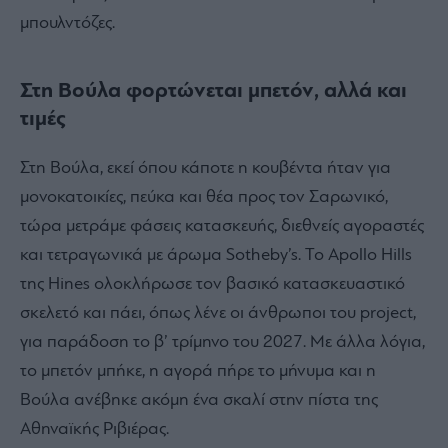
μπουλντόζες.
Στη Βούλα φορτώνεται μπετόν, αλλά και
τιμές
Στη Βούλα, εκεί όπου κάποτε η κουβέντα ήταν για
μονοκατοικίες, πεύκα και θέα προς τον Σαρωνικό,
τώρα μετράμε φάσεις κατασκευής, διεθνείς αγοραστές
και τετραγωνικά με άρωμα Sotheby’s. Το Apollo Hills
της Hines ολοκλήρωσε τον βασικό κατασκευαστικό
σκελετό και πάει, όπως λένε οι άνθρωποι του project,
για παράδοση το β’ τρίμηνο του 2027. Με άλλα λόγια,
το μπετόν μπήκε, η αγορά πήρε το μήνυμα και η
Βούλα ανέβηκε ακόμη ένα σκαλί στην πίστα της
Αθηναϊκής Ριβιέρας.