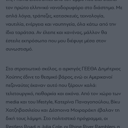
τον πρώτο ελληνικό νανοδορυφόρο στο διάστημα. Με
απλά λόγια, τράπεζες, κατασκευές, τεχνολογία,
ναυτιλία, ενέργεια και ναυπηγεία, όλα κάτω από την
ίδια ταράτσα. Αν έλειπε και κανένας, μάλλον θα
έστειλε εκπρόσωπο που μου διέφυγε μέσα στον
συνωστισμό.
Στο στρατιωτικό σκέλος, ο αρχηγός ΓΕΕΘΑ Δημήτριος
Χούπης έδινε το θεσμικό βάρος, ενώ οι Αμερικανοί
πεζοναύτες έκαναν αυτό που ξέρουν καλά:
τελετουργικό, πειθαρχία και εικόνα. Από τον χώρο των
media και του lifestyle, Κατερίνα Παναγοπούλου, Βίκυ
Χατζηβασιλείου και Δέσποινα Μοιραράκη έβαλαν τη
δική τους λάμψη. Στο πολιτιστικό πρόγραμμα, οι
Restless Road, η Julia Cole, οι Rhine River Ramblers, η