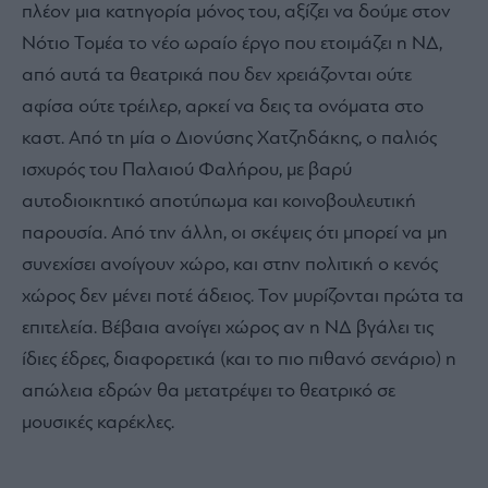
πλέον μια κατηγορία μόνος του, αξίζει να δούμε στον
Νότιο Τομέα το νέο ωραίο έργο που ετοιμάζει η ΝΔ,
από αυτά τα θεατρικά που δεν χρειάζονται ούτε
αφίσα ούτε τρέιλερ, αρκεί να δεις τα ονόματα στο
καστ. Από τη μία ο Διονύσης Χατζηδάκης, ο παλιός
ισχυρός του Παλαιού Φαλήρου, με βαρύ
αυτοδιοικητικό αποτύπωμα και κοινοβουλευτική
παρουσία. Από την άλλη, οι σκέψεις ότι μπορεί να μη
συνεχίσει ανοίγουν χώρο, και στην πολιτική ο κενός
χώρος δεν μένει ποτέ άδειος. Τον μυρίζονται πρώτα τα
επιτελεία. Βέβαια ανοίγει χώρος αν η ΝΔ βγάλει τις
ίδιες έδρες, διαφορετικά (και το πιο πιθανό σενάριο) η
απώλεια εδρών θα μετατρέψει το θεατρικό σε
μουσικές καρέκλες.