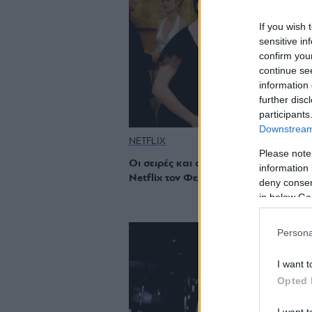
If you wish 
sensitive in
confirm you
continue se
information 
further disc
participants
Downstream 
NETFLIX
Please note
Οι σειρές και οι ταινίες που έρχονται 
information 
Netflix τον Φεβρουάριο
deny consent
in below Go
Persona
I want t
Opted 
I want t