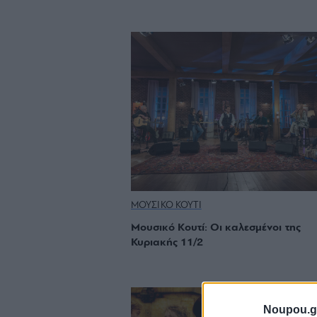
ΜΟΥΣΙΚΟ ΚΟΥΤΙ
Μουσικό Κουτί: Οι καλεσμένοι της
Κυριακής 11/2
Noupou.g