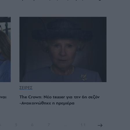
ΣΕΙΡΕΣ
ναι
The Crown: Νέο teaser για την 6η σεζόν
-Ανακοινώθηκε η πρεμιέρα
4
5
6
7
…
11