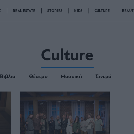
K
REAL ESTATE
STORIES
KIDS
CULTURE
BEAUT
Culture
Βιβλία
Θέατρο
Μουσική
Σινεμά