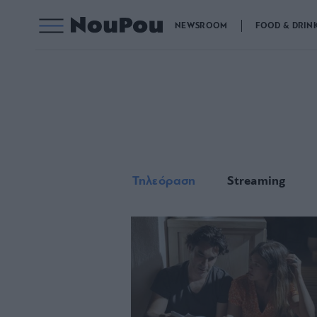
NEWSROOM
FOOD & DRIN
Τηλεόραση
Streaming