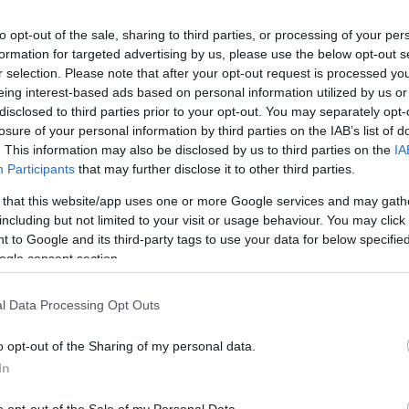
to opt-out of the sale, sharing to third parties, or processing of your per
formation for targeted advertising by us, please use the below opt-out s
r selection. Please note that after your opt-out request is processed y
eing interest-based ads based on personal information utilized by us or
disclosed to third parties prior to your opt-out. You may separately opt-
losure of your personal information by third parties on the IAB’s list of
. This information may also be disclosed by us to third parties on the
IA
Participants
that may further disclose it to other third parties.
ΜΟΥΣΙΚΟ ΚΟΥΤΙ
 that this website/app uses one or more Google services and may gath
στο
Μουσικό Κουτί: Οι καλεσμένοι της
including but not limited to your visit or usage behaviour. You may click 
Κυριακής 28/1
 to Google and its third-party tags to use your data for below specifi
ogle consent section.
l Data Processing Opt Outs
o opt-out of the Sharing of my personal data.
In
o opt-out of the Sale of my Personal Data.