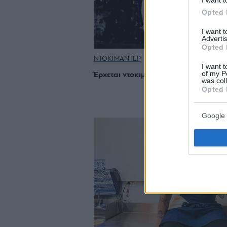
Opted 
I want 
Advertis
Opted 
ΝΤΟΚΙΜΑΝΤΕΡ
I want t
of my P
Έρχεται ντοκιμαντέρ για τους Bon Jov
was col
Opted 
Google 