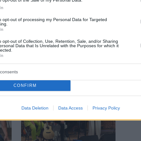
In
to opt-out of processing my Personal Data for Targeted
ing.
In
ΜΟΥΣΙΚΟ ΚΟΥΤΙ
o opt-out of Collection, Use, Retention, Sale, and/or Sharing
ersonal Data that Is Unrelated with the Purposes for which it
i
Μουσικό Κουτί: Οι καλεσμένοι της
lected.
Κυριακής 21/1
In
consents
CONFIRM
Data Deletion
Data Access
Privacy Policy