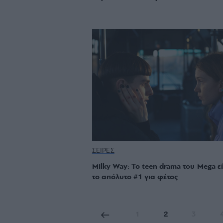
ΣΕΙΡΕΣ
Milky Way: Το teen drama του Mega εί
το απόλυτο #1 για φέτος
1
2
3