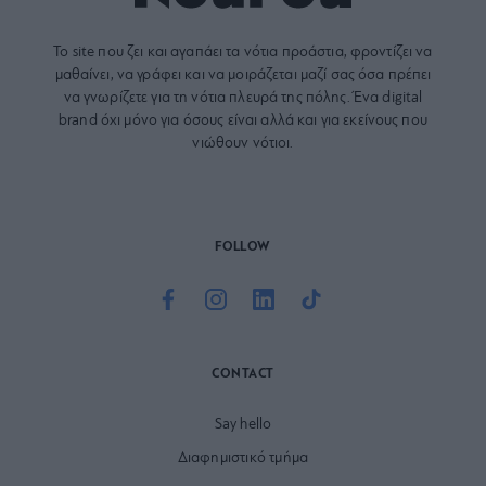
Το site που ζει και αγαπάει τα
νότια προάστια
, φροντίζει να
μαθαίνει, να γράφει και να μοιράζεται μαζί σας όσα πρέπει
να γνωρίζετε για τη νότια πλευρά της πόλης. Ένα digital
brand όχι μόνο για όσους είναι αλλά και για εκείνους που
νιώθουν νότιοι.
FOLLOW
CONTACT
Say hello
Διαφημιστικό τμήμα