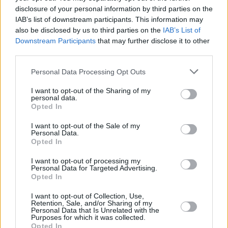
disclosure of your personal information by third parties on the
IAB’s list of downstream participants. This information may
also be disclosed by us to third parties on the
IAB’s List of
Downstream Participants
that may further disclose it to other
third parties.
ΣΝΑΚ
Please note that this website/app uses one or more Google
Το club sandwich κάνει comeback – Τα 12
Personal Data Processing Opt Outs
services and may gather and store information including but
καλύτερα στα νότια προάστια
not limited to your visit or usage behaviour. You may click to
I want to opt-out of the Sharing of my
personal data.
grant or deny consent to Google and its third-party tags to
Opted In
use your data for below specified purposes in below Google
consent section.
I want to opt-out of the Sale of my
Personal Data.
Opted In
I want to opt-out of processing my
Personal Data for Targeted Advertising.
Opted In
I want to opt-out of Collection, Use,
Retention, Sale, and/or Sharing of my
Personal Data that Is Unrelated with the
Purposes for which it was collected.
Opted In