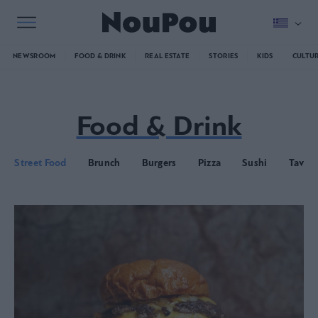
NEWSROOM
FOOD & DRINK
REAL ESTATE
STORIES
KIDS
CULTU
Food & Drink
Street Food
Brunch
Burgers
Pizza
Sushi
Taver