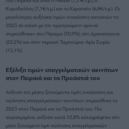
του Πειραιά και είναι η Νίκαια (7,3 €/τ.μ.), ο
Κορυδαλλός (7,1€/τ.μ.) και το Κερατσίνι (6,8€/τ.μ.). Οι
μεγαλύτερες αυξήσεις τιμών ενοικίασης κατοικιών το
2023 σε σχέση με την προηγούμενη χρονιά
σημειώθηκαν στο Πέραμα (30,9%), στη Δραπετσώνα
(22,2%) και στην περιοχή Ταμπούρια-Αγία Σοφία
(15,1%).
Εξέλιξη τιμών επαγγελματικών ακινήτων
στον Πειραιά και τα Προάστιά του
Αύξηση της μέσης ζητούμενης τιμής ενοικίασης και
πώλησης επαγγελματικών ακινήτων σημειώθηκε το
2023 στον Πειραιά και τα Προάστιά του. Πιο
συγκεκριμένα, αύξηση κατά 12,8% καταγράφηκε στη
μέση ζητούμενη τιμή πώλησης επαγγελματικών