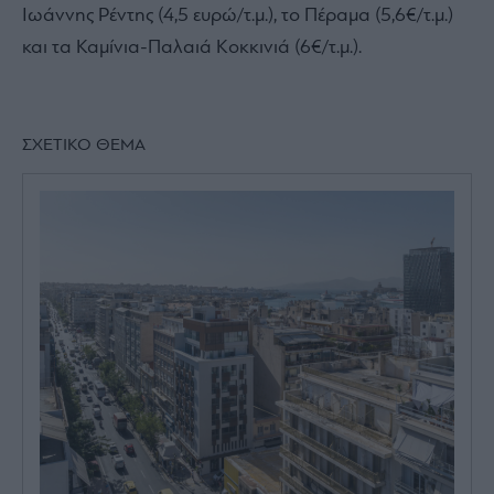
Ιωάννης Ρέντης (4,5 ευρώ/τ.μ.), το Πέραμα (5,6€/τ.μ.)
και τα Καμίνια-Παλαιά Κοκκινιά (6€/τ.μ.).
ΣΧΕΤΙΚΟ ΘΕΜΑ