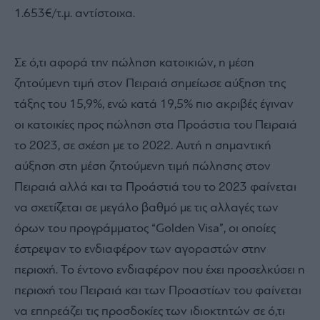
1.653€/τ.μ. αντίστοιχα.
Σε ό,τι αφορά την πώληση κατοικιών, η μέση
ζητούμενη τιμή στον Πειραιά σημείωσε αύξηση της
τάξης του 15,9%, ενώ κατά 19,5% πιο ακριβές έγιναν
οι κατοικίες προς πώληση στα Προάστια του Πειραιά
το 2023, σε σχέση με το 2022. Αυτή η σημαντική
αύξηση στη μέση ζητούμενη τιμή πώλησης στον
Πειραιά αλλά και τα Προάστιά του το 2023 φαίνεται
να σχετίζεται σε μεγάλο βαθμό με τις αλλαγές των
όρων του προγράμματος “Golden Visa”, οι οποίες
έστρεψαν το ενδιαφέρον των αγοραστών στην
περιοχή. Το έντονο ενδιαφέρον που έχει προσελκύσει η
περιοχή του Πειραιά και των Προαστίων του φαίνεται
να επηρεάζει τις προσδοκίες των ιδιοκτητών σε ό,τι