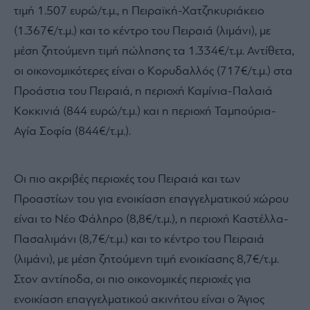
τιμή 1.507 ευρώ/τ.μ., η Πειραϊκή-Χατζηκυριάκειο
(1.367€/τ.μ.) και το κέντρο του Πειραιά (λιμάνι), με
μέση ζητούμενη τιμή πώλησης τα 1.334€/τ.μ. Αντίθετα,
οι οικονομικότερες είναι ο Κορυδαλλός (717€/τ.μ.) στα
Προάστια του Πειραιά, η περιοχή Καμίνια-Παλαιά
Κοκκινιά (844 ευρώ/τ.μ.) και η περιοχή Ταμπούρια-
Αγία Σοφία (844€/τ.μ.).
Οι πιο ακριβές περιοχές του Πειραιά και των
Προαστίων του για ενοικίαση επαγγελματικού χώρου
είναι το Νέο Φάληρο (8,8€/τ.μ.), η περιοχή Καστέλλα-
Πασαλιμάνι (8,7€/τ.μ.) και το κέντρο του Πειραιά
(λιμάνι), με μέση ζητούμενη τιμή ενοικίασης 8,7€/τ.μ.
Στον αντίποδα, οι πιο οικονομικές περιοχές για
ενοικίαση επαγγελματικού ακινήτου είναι ο Άγιος