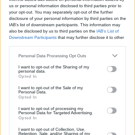
us or personal information disclosed to third parties prior to
Όσον αφορά την ενοικίαση, το 2023 η μέση
your opt-out. You may separately opt-out of the further
disclosure of your personal information by third parties on the
ζητούμενη τιμή διαμορφώθηκε στα 8,2 ευρώ/τ.μ.,
IAB’s list of downstream participants. This information may
αυξημένη κατά 11,3% σε σχέση με το 2022, ενώ στα
also be disclosed by us to third parties on the
IAB’s List of
Downstream Participants
that may further disclose it to other
Προάστια του Πειραιά η μέση ζητούμενη τιμή
third parties.
ενοικίασης επαγγελματικών ακινήτων φτάνει τα 6,6
Please note that this website/app uses one or more Google
ευρώ/τ.μ., αυξημένη κατά 7,8% σε σχέση με το
Personal Data Processing Opt Outs
services and may gather and store information including but
προηγούμενο έτος.
not limited to your visit or usage behaviour. You may click to
I want to opt-out of the Sharing of my
personal data.
grant or deny consent to Google and its third-party tags to
Opted In
use your data for below specified purposes in below Google
consent section.
I want to opt-out of the Sale of my
Personal Data.
Opted In
I want to opt-out of processing my
Personal Data for Targeted Advertising.
Opted In
I want to opt-out of Collection, Use,
Retention, Sale, and/or Sharing of my