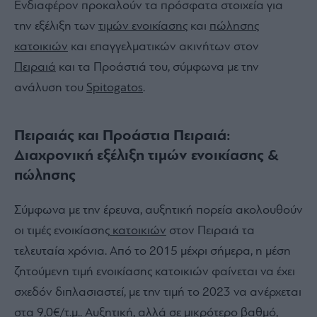
Ενδιαφέρον προκαλούν τα πρόσφατα στοιχεία για
την εξέλιξη των
τιμών ενοικίασης
και
πώλησης
κατοικιών
και επαγγελματικών ακινήτων στον
Πειραιά
και τα Προάστιά του, σύμφωνα με την
ανάλυση του
Spitogatos
.
Πειραιάς και Προάστια Πειραιά:
Διαχρονική εξέλιξη τιμών ενοικίασης &
πώλησης
Σύμφωνα με την έρευνα, αυξητική πορεία ακολουθούν
οι τιμές ενοικίασης
κατοικιών
στον Πειραιά τα
τελευταία χρόνια. Από το 2015 μέχρι σήμερα, η μέση
ζητούμενη τιμή ενοικίασης κατοικιών φαίνεται να έχει
σχεδόν διπλασιαστεί, με την τιμή το 2023 να ανέρχεται
στα 9,0€/τ.μ.. Αυξητική, αλλά σε μικρότερο βαθμό,