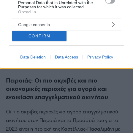
Personal Data that Is Unrelated with the
Purposes for which it was collected.
Opted In
Google consents
CONFIRM
Data Deletion
Data Access
Privacy Policy
Πειραιάς: Οι πιο ακριβές και πιο
οικονομικές περιοχές για αγορά και
ενοικίαση επαγγελματικού ακινήτου
Οι πιο ακριβές περιοχές για αγορά επαγγελματικού
ακινήτου στον Πειραιά και τα Προάστιά του για το
2023 είναι η περιοχή της Καστέλλας-Πασαλιμάνι με