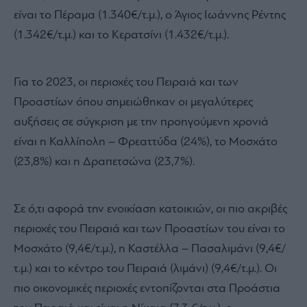
είναι το Πέραμα (1.340€/τ.μ.), ο Άγιος Ιωάννης Ρέντης
(1.342€/τ.μ.) και το Κερατσίνι (1.432€/τ.μ.).
Για το 2023, οι περιοχές του Πειραιά και των
Προαστίων όπου σημειώθηκαν οι μεγαλύτερες
αυξήσεις σε σύγκριση με την προηγούμενη χρονιά
είναι η Καλλίπολη – Φρεαττύδα (24%), το Μοσχάτο
(23,8%) και η Δραπετσώνα (23,7%).
Σε ό,τι αφορά την ενοικίαση κατοικιών, οι πιο ακριβές
περιοχές του Πειραιά και των Προαστίων του είναι το
Μοσχάτο (9,4€/τ.μ.), η Καστέλλα – Πασαλιμάνι (9,4€/
τ.μ.) και το κέντρο του Πειραιά (λιμάνι) (9,4€/τ.μ.). Οι
πιο οικονομικές περιοχές εντοπίζονται στα Προάστια