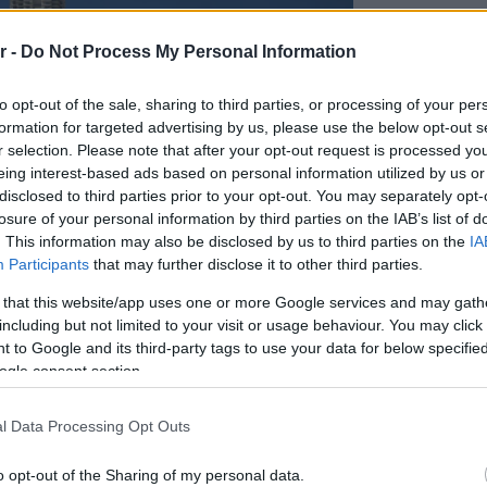
r -
Do Not Process My Personal Information
to opt-out of the sale, sharing to third parties, or processing of your per
formation for targeted advertising by us, please use the below opt-out s
r selection. Please note that after your opt-out request is processed y
eing interest-based ads based on personal information utilized by us or
disclosed to third parties prior to your opt-out. You may separately opt-
losure of your personal information by third parties on the IAB’s list of
. This information may also be disclosed by us to third parties on the
IA
Participants
that may further disclose it to other third parties.
 that this website/app uses one or more Google services and may gath
including but not limited to your visit or usage behaviour. You may click 
τομέα των οικοδομικών υλικών
 to Google and its third-party tags to use your data for below specifi
ogle consent section.
 πύργου κατοικιών,
Riviera Tower
Ελληνικό
με τη χρήση τσιμέντων και
l Data Processing Opt Outs
ακικού αποτυπώματος. Για τη
o opt-out of the Sharing of my personal data.