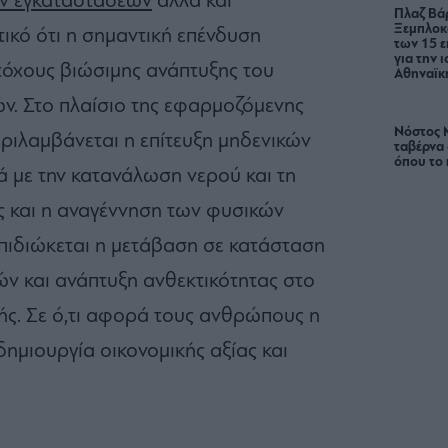
ών εγκαταστάσεων
αλλά και
Πλαζ Βάρ
Ξεμπλοκ
ικό ότι η σημαντική επένδυση
των 15 ε
για την 
στόχους βιώσιμης ανάπτυξης του
Αθηναϊκή
. Στο πλαίσιο της εφαρμοζόμενης
Νόστος 
ριλαμβάνεται η επίτευξη μηδενικών
ταβέρνα
όπου το 
 με την κατανάλωση νερού και τη
 και η αναγέννηση των φυσικών
επιδιώκεται η μετάβαση σε κατάσταση
 και ανάπτυξη ανθεκτικότητας στο
γής. Σε ό,τι αφορά τους ανθρώπους η
δημιουργία οικονομικής αξίας και