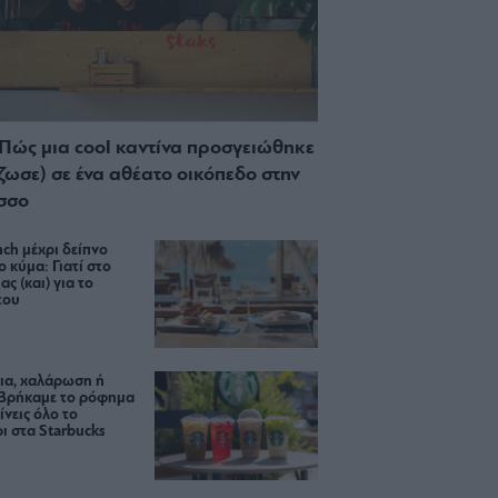
 Πώς μια cool καντίνα προσγειώθηκε
ίζωσε) σε ένα αθέατο οικόπεδο στην
σσο
ch μέχρι δείπνο
ο κύμα: Γιατί στο
ας (και) για το
του
ια, χαλάρωση ή
 Βρήκαμε το ρόφημα
ίνεις όλο το
ι στα Starbucks