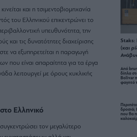
κινείται και η τσιμεντοβιομηχανία
ντός του Ελληνικού επικεντρώνει το
περιβαλλοντική υπευθυνότητα, την
Staks:
ύς και τις δυνατότητες διαχείρισης
(και ρ
τε να εξυπηρετείται η παραγωγή
Ανάβυ
ν που είναι απαραίτητα για τα έργα
Από brun
νάδα λειτουργεί με όρους κυκλικής
δίπλα στ
Bolivar π
φαγητό 
Περιπέτε
 στο Ελληνικό
δροσιά;
που θα π
καλοκαίρ
 συγκεντρώσει τον μεγαλύτερο