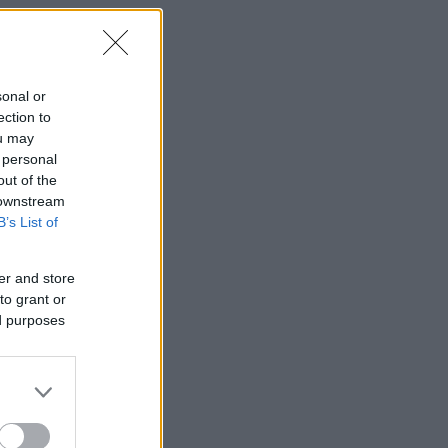
sonal or
ection to
ou may
 personal
out of the
 downstream
B’s List of
er and store
to grant or
ed purposes