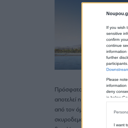
Noupou.g
If you wish 
sensitive in
confirm you
continue se
information 
further disc
participants
Downstream 
Please note
information 
Πρόσφατο παράδειγμα στον 
deny consent
in below Go
αποτελεί η σκυροδέτηση του
από τον όμιλο Ηρακλής στο
Persona
σκυροδεμάτων χαμηλού ανθρ
I want t