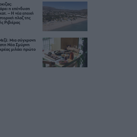
κιζας:
άρει η επένδυση
κατ. – Η νέα εποχή
ιστορική πλαζ της
ς Ριβιέρας
Μεζέ: Μια σύγχρονη
 στη Νέα Σμύρνη
κρέας μιλάει πρώτο