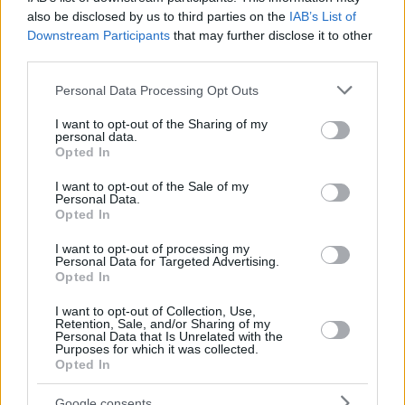
also be disclosed by us to third parties on the
IAB’s List of
Downstream Participants
that may further disclose it to other
third parties.
Please note that this website/app uses one or more Google
Personal Data Processing Opt Outs
services and may gather and store information including but
not limited to your visit or usage behaviour. You may click to
I want to opt-out of the Sharing of my
personal data.
grant or deny consent to Google and its third-party tags to
Opted In
use your data for below specified purposes in below Google
LITTLE ATHENS ΕΛΛΗΝΙΚΟ
consent section.
I want to opt-out of the Sale of my
Aura Residential: Η εταιρία που θα αναλάβει την
Personal Data.
ανάπτυξη κατοικιών προς ενοικίαση στο Ελληνικό
Opted In
I want to opt-out of processing my
Personal Data for Targeted Advertising.
Opted In
I want to opt-out of Collection, Use,
Retention, Sale, and/or Sharing of my
Personal Data that Is Unrelated with the
Purposes for which it was collected.
Opted In
Google consents