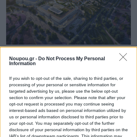
LAMDA DEVELOPMENT
Noupou.gr -
Do Not Process My Personal
Lamda Development: Στα 31 εκατ. η τιμή πώλησης
Information
του εμπορικού πάρκου του Ελληνικού στην Trade
Estates
If you wish to opt-out of the sale, sharing to third parties, or
processing of your personal or sensitive information for
targeted advertising by us, please use the below opt-out
section to confirm your selection. Please note that after your
opt-out request is processed you may continue seeing
interest-based ads based on personal information utilized by
us or personal information disclosed to third parties prior to
your opt-out. You may separately opt-out of the further
disclosure of your personal information by third parties on the
IAB’s list of downstream participants. This information may