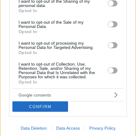
not limited to your visit or usage behaviour. You may click to
I want to opt-out of the Sharing of my
personal data.
grant or deny consent to Google and its third-party tags to
Opted In
use your data for below specified purposes in below Google
consent section.
I want to opt-out of the Sale of my
Personal Data.
Opted In
I want to opt-out of processing my
ΕΠΕΝΔΥΣΕΙΣ
Personal Data for Targeted Advertising.
91 Athens Riviera: Οι εικόνες από το εσωτερικό και
Opted In
η τιμή έναρξης για το πολυαναμενόμενο glamping
I want to opt-out of Collection, Use,
της Βούλας
Retention, Sale, and/or Sharing of my
Personal Data that Is Unrelated with the
Purposes for which it was collected.
Opted In
Google consents
CONFIRM
Data Deletion
Data Access
Privacy Policy