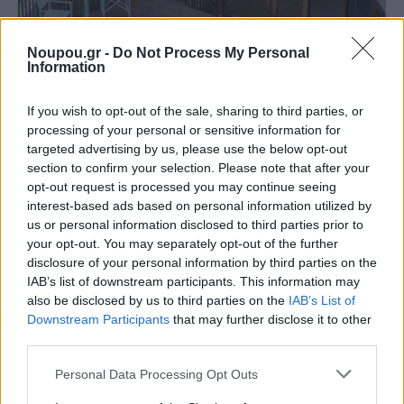
Noupou.gr -
Do Not Process My Personal
Information
If you wish to opt-out of the sale, sharing to third parties, or
ΤΟΥΡΙΣΜΟΣ
processing of your personal or sensitive information for
91 Athens Riviera: Πόσο θα πληρώσουμε για να
targeted advertising by us, please use the below opt-out
μείνουμε στο πολυτελέστερο «κάμπινγκ» της
section to confirm your selection. Please note that after your
Ελλάδας
opt-out request is processed you may continue seeing
interest-based ads based on personal information utilized by
us or personal information disclosed to third parties prior to
your opt-out. You may separately opt-out of the further
disclosure of your personal information by third parties on the
IAB’s list of downstream participants. This information may
also be disclosed by us to third parties on the
IAB’s List of
Downstream Participants
that may further disclose it to other
third parties.
Please note that this website/app uses one or more Google
Personal Data Processing Opt Outs
services and may gather and store information including but