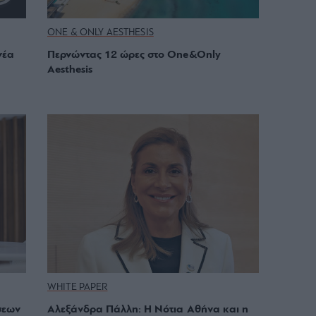
ONE & ONLY AESTHESIS
νέα
Περνώντας 12 ώρες στο One&Only
Aesthesis
WHITE PAPER
σεων
Αλεξάνδρα Πάλλη: Η Νότια Αθήνα και η