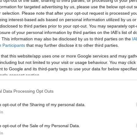
to opt-out of the sale, sharing to third parties, or processing of your per
formation for targeted advertising by us, please use the below opt-out s
r selection. Please note that after your opt-out request is processed y
eing interest-based ads based on personal information utilized by us or
disclosed to third parties prior to your opt-out. You may separately opt-
losure of your personal information by third parties on the IAB’s list of
. This information may also be disclosed by us to third parties on the
IA
Participants
that may further disclose it to other third parties.
 that this website/app uses one or more Google services and may gath
including but not limited to your visit or usage behaviour. You may click 
ΣΥΝΕΝΤΕΥΞΕΙΣ
 to Google and its third-party tags to use your data for below specifi
Ο Ιάσων Ψαράκης άφησε μια διεθνή
ogle consent section.
ζουν
καριέρα για να χτίσει στην Ελλάδα το δικό
του μοντέλο βιώσιμου τουρισμού
l Data Processing Opt Outs
o opt-out of the Sharing of my personal data.
In
o opt-out of the Sale of my Personal Data.
In