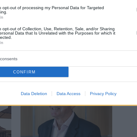
to opt-out of processing my Personal Data for Targeted
ing.
In
o opt-out of Collection, Use, Retention, Sale, and/or Sharing
ersonal Data that Is Unrelated with the Purposes for which it
lected.
In
ΝΟΤΙΑ ΠΡΟΑΣΤΙΑ
μιας
Μαρίνες: Η συνεχής ανάπτυξη της
consents
νδυση
θαλάσσιας οικονομίας στα νότια προάστια
CONFIRM
Data Deletion
Data Access
Privacy Policy