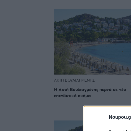
ΑΚΤΗ ΒΟΥΛΙΑΓΜΕΝΗΣ
Η Ακτή Βουλιαγμένης περνά σε νέο
επενδυτικό σχήμα
Noupou.g