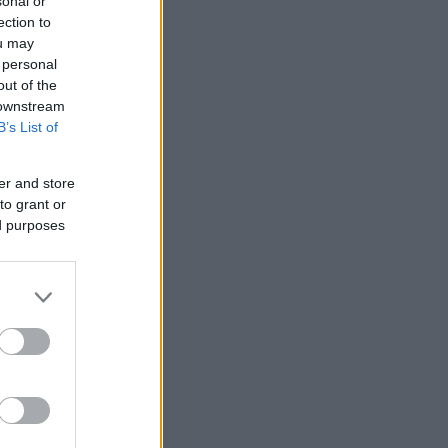
sonal or
ection to
ou may
 personal
out of the
 downstream
B’s List of
er and store
to grant or
ed purposes