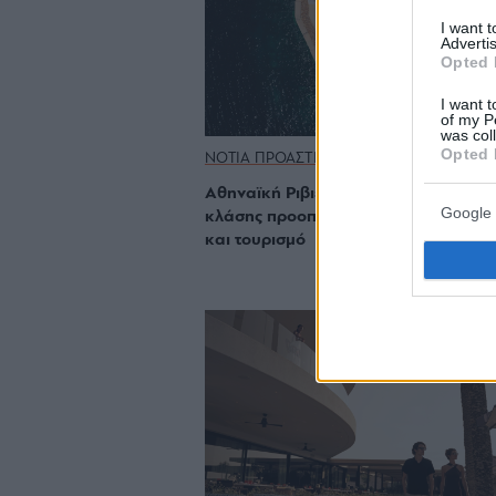
I want 
Advertis
Opted 
I want t
of my P
was col
Opted 
ΝΟΤΙΑ ΠΡΟΑΣΤΙΑ
Αθηναϊκή Ριβιέρα 2035: Μια παγκόσ
Google 
κλάσης προοπτική για κατοικία, επέ
και τουρισμό