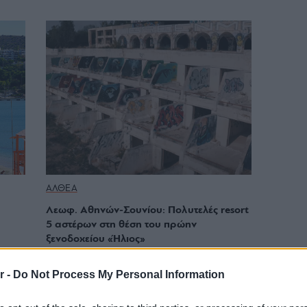
ΑΛΘΕΑ
Λεωφ. Αθηνών-Σουνίου: Πολυτελές resort
5 αστέρων στη θέση του πρώην
ξενοδοχείου «Ήλιος»
r -
Do Not Process My Personal Information