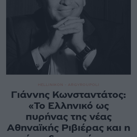
στην
Ανατολι
κή
Μεσόγε
ιο
HELLINIKON - ARGYROUPOLI
Γιάννης Κωνσταντάτος:
«Το Ελληνικό ως
πυρήνας της νέας
Αθηναϊκής Ριβιέρας και η