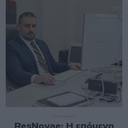
SOFTWARE
ResNovae: Η επόμενη