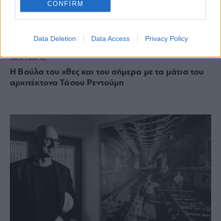
CONFIRM
Data Deletion
Data Access
Privacy Policy
REAL PEOPLE
Η Βούλα του χθες και του σήμερα με τα μάτια του
αρχιτέκτονα Τάσου Ρεντούμη