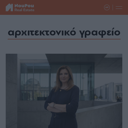
SPONSORED
SPONSORED
SPONSORED
αρχιτεκτονικό γραφείο