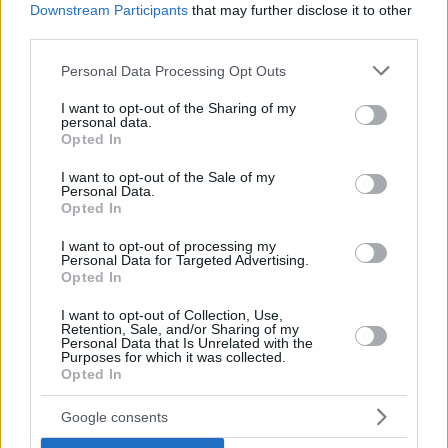
Downstream Participants
that may further disclose it to other
third parties.
Please note that this website/app uses one or more Google
Personal Data Processing Opt Outs
services and may gather and store information including but
not limited to your visit or usage behaviour. You may click to
I want to opt-out of the Sharing of my
personal data.
ΕΙΔΗΣΕΙΣ
grant or deny consent to Google and its third-party tags to
Opted In
Merkaba Institute: Τι είναι το νέο φουτουριστικό
use your data for below specified purposes in below Google
κτίριο του Έλληνα αρχιτέκτονα Π. Τόμπρα
consent section.
I want to opt-out of the Sale of my
Personal Data.
Opted In
I want to opt-out of processing my
Personal Data for Targeted Advertising.
Opted In
I want to opt-out of Collection, Use,
Retention, Sale, and/or Sharing of my
Personal Data that Is Unrelated with the
Purposes for which it was collected.
Opted In
Google consents