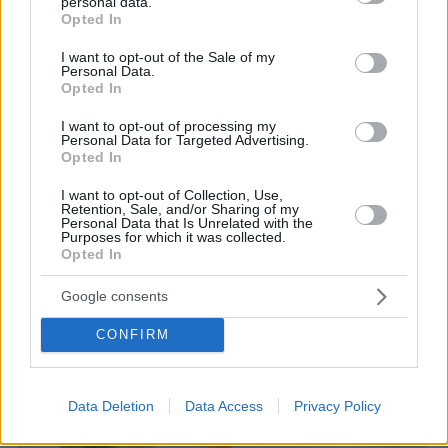
personal data.
grant or deny consent to Google and its third-party tags to
Opted In
ΠΑΘΟΛΟΓΟΣ
use your data for below specified purposes in below Google
consent section.
Ενέσεις για αδυνάτισμα: Κάναμε
I want to opt-out of the Sale of my
Personal Data.
σε μια γιατρό όλες τις κρίσιμες
Opted In
ερωτήσεις
I want to opt-out of processing my
Personal Data for Targeted Advertising.
Opted In
I want to opt-out of Collection, Use,
Retention, Sale, and/or Sharing of my
Personal Data that Is Unrelated with the
Purposes for which it was collected.
Opted In
Google consents
CONFIRM
Data Deletion
Data Access
Privacy Policy