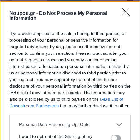
Αιφνίδια Βαρηκοΐα: Είναι
Noupou.gr -
Do Not Process My Personal
αποτελεσματικές οι
Information
ενδοτυμπανικές ενέσεις;
If you wish to opt-out of the sale, sharing to third parties, or
processing of your personal or sensitive information for
targeted advertising by us, please use the below opt-out
section to confirm your selection. Please note that after your
opt-out request is processed you may continue seeing
interest-based ads based on personal information utilized by
us or personal information disclosed to third parties prior to
your opt-out. You may separately opt-out of the further
disclosure of your personal information by third parties on the
IAB’s list of downstream participants. This information may
also be disclosed by us to third parties on the
IAB’s List of
Downstream Participants
that may further disclose it to other
third parties.
Please note that this website/app uses one or more Google
Personal Data Processing Opt Outs
services and may gather and store information including but
not limited to your visit or usage behaviour. You may click to
I want to opt-out of the Sharing of my