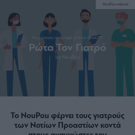
NouPou website
Μη ρωτήσεις την Google (ούτε το ChatGPT)
Ρώτα Τον Γιατρό
by NouPou
Το NouPou φέρνει τους γιατρούς
των Νοτίων Προαστίων κοντά