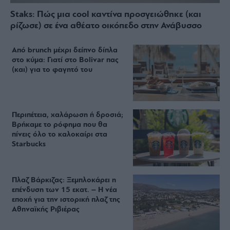
Staks: Πώς μια cool καντίνα προσγειώθηκε (και
ρίζωσε) σε ένα αθέατο οικόπεδο στην Ανάβυσσο
Από brunch μέχρι δείπνο δίπλα
στο κύμα: Γιατί στο Bolivar πας
(και) για το φαγητό του
Περιπέτεια, χαλάρωση ή δροσιά;
Βρήκαμε το ρόφημα που θα
πίνεις όλο το καλοκαίρι στα
Starbucks
Πλαζ Βάρκιζας: Ξεμπλοκάρει η
επένδυση των 15 εκατ. – Η νέα
εποχή για την ιστορική πλαζ της
Αθηναϊκής Ριβιέρας