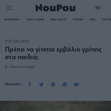
NEWSROOM
FOOD & DRINK
REAL ESTATE
STORIES
KIDS
CULTU
ΡΩΤΑ ΤΟΝ ΓΙΑΤΡΟ
Πρέπει να γίνεται εμβόλιο γρίπης
στα παιδιά;
Ρώτα Τον Γιατρό
Share this