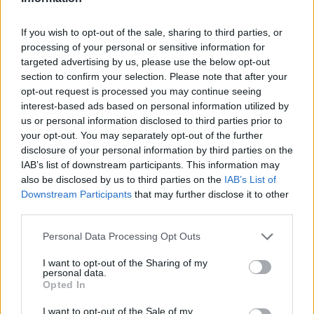
δεδομένα για τη σοβαρότητα των λοιμώξεων που
If you wish to opt-out of the sale, sharing to third parties, or
προκαλούν τα στελέχη και τη συχνότητα εμφάνισής
processing of your personal or sensitive information for
τους. Βάσει αυτών των δεδομένων το εμβόλιο
targeted advertising by us, please use the below opt-out
ενημερώνεται και προσαρμόζεται αναλόγως με σκοπό
section to confirm your selection. Please note that after your
opt-out request is processed you may continue seeing
η προστασία του να καλύψει τα στελέχη του ιού που
interest-based ads based on personal information utilized by
αναμένονται να επικρατήσουν την επόμενη σεζόν.
us or personal information disclosed to third parties prior to
your opt-out. You may separately opt-out of the further
disclosure of your personal information by third parties on the
Υπάρχουν φυσικοί τρόποι να
IAB’s list of downstream participants. This information may
also be disclosed by us to third parties on the
IAB’s List of
προστατεύσουμε το παιδί από τη γρίπη;
Downstream Participants
that may further disclose it to other
third parties.
Υπάρχουν φυσικοί τρόποι πρόληψης, που δεν
Please note that this website/app uses one or more Google
αφορούν συγκεκριμένα τη γρίπη, αλλά γενικότερα την
Personal Data Processing Opt Outs
services and may gather and store information including but
προστασία του παιδιού από τους ιούς. Το συχνό και
not limited to your visit or usage behaviour. You may click to
I want to opt-out of the Sharing of my
personal data.
σωστό
πλύσιμο των χεριών
, ο
αερισμός των χώρων
,
grant or deny consent to Google and its third-party tags to
Opted In
use your data for below specified purposes in below Google
η
καλή διατροφή
πλούσια σε βιταμίνες και η
επαρκής
consent section.
I want to opt-out of the Sale of my