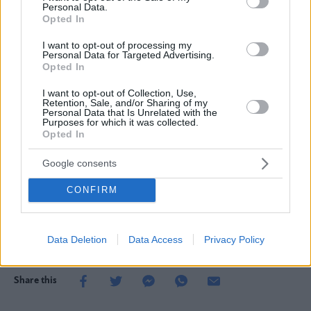
ξεκούραση
από τις καθημερινές του δραστηριότητες,
Personal Data.
Opted In
μπορούν να ωφελήσουν το παιδί, όπως και έναν
ενήλικα. Κατά τη δύσκολη χειμερινή περίοδο, οι γονείς
I want to opt-out of processing my
Personal Data for Targeted Advertising.
μπορούν προαιρετικά να δώσουν κι ένα συμπλήρωμα
Opted In
διατροφής για την ενίσχυση του ανοσοποιητικού, για
I want to opt-out of Collection, Use,
Retention, Sale, and/or Sharing of my
το οποίο καλό είναι πάντα να συμβουλεύονται τον
Personal Data that Is Unrelated with the
Purposes for which it was collected.
Παιδίατρό τους.
Opted In
Google consents
Μαίρη Χατζηχαραλάμπους, Παιδίατρος
CONFIRM
Κύπρου 52, Γλυφάδα
Τηλ. 210 8982006
Data Deletion
Data Access
Privacy Policy
Share this