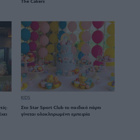
The Cakers
KIDS
είς:
Στο Star Sport Club το παιδικό πάρτι
έχει
γίνεται ολοκληρωμένη εμπειρία