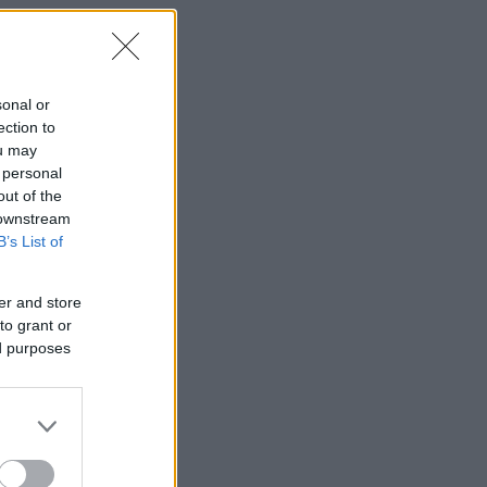
sonal or
ection to
ou may
 personal
out of the
 downstream
B’s List of
er and store
to grant or
ed purposes