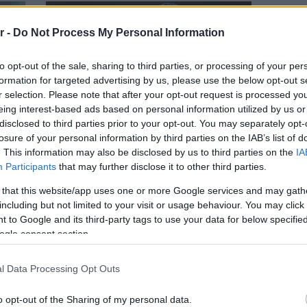
r -
Do Not Process My Personal Information
to opt-out of the sale, sharing to third parties, or processing of your per
formation for targeted advertising by us, please use the below opt-out s
r selection. Please note that after your opt-out request is processed y
eing interest-based ads based on personal information utilized by us or
disclosed to third parties prior to your opt-out. You may separately opt-
losure of your personal information by third parties on the IAB’s list of
. This information may also be disclosed by us to third parties on the
IA
Participants
that may further disclose it to other third parties.
KIDS
 that this website/app uses one or more Google services and may gath
εια;
Adolescence στην πραγματική ζωή: Μια
including but not limited to your visit or usage behaviour. You may click 
ψυχολογική ματιά στο χάος και τις
 to Google and its third-party tags to use your data for below specifi
αντιφάσεις της σύγχρονης γονεϊκότητας
ogle consent section.
l Data Processing Opt Outs
o opt-out of the Sharing of my personal data.