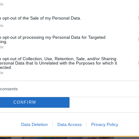
In
o opt-out of the Sale of my Personal Data.
In
to opt-out of processing my Personal Data for Targeted
ing.
In
KIDS
o opt-out of Collection, Use, Retention, Sale, and/or Sharing
ersonal Data that Is Unrelated with the Purposes for which it
Ένα χριστουγεννιάτικο χωριό στα Νότια:
lected.
In
Φώτα, παιχνίδι και γιορτινή βόλτα στο
Πάρκο Φλοίσβου
consents
CONFIRM
Data Deletion
Data Access
Privacy Policy