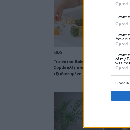
Opted 
I want t
Opted 
I want 
Advertis
Opted 
KIDS
I want t
of my P
Τι είναι το Baby-led weaning (BLW);
was col
Opted 
Συμβουλές από μια διατροφολόγο
εξειδικευμένη στην παιδική διατροφή
Google 