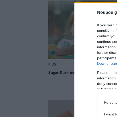
Noupou.g
If you wish 
sensitive in
confirm you
continue se
information 
further disc
participants
Downstream 
KIDS
Please note
Sugar Rush στα παιδιά: Μύθος ή αλήθ
information 
deny consent
in below Go
Persona
I want t