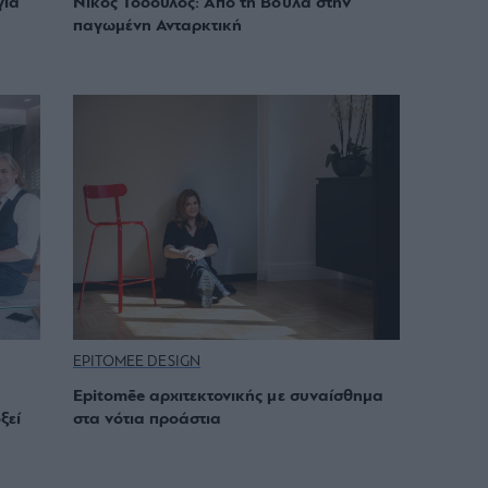
για
Νίκος Τόδουλος: Από τη Βούλα στην
παγωμένη Ανταρκτική
EPITOMEE DESIGN
Epitomēe αρχιτεκτονικής με συναίσθημα
ξεί
στα νότια προάστια