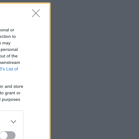
sonal or
ection to
ou may
 personal
out of the
 downstream
B’s List of
er and store
to grant or
ed purposes