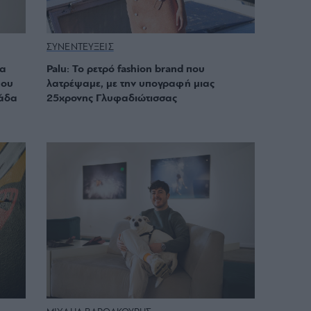
ΣΥΝΕΝΤΕΥΞΕΙΣ
τα
Palu: Το ρετρό fashion brand που
που
λατρέψαμε, με την υπογραφή μιας
άδα
25χρονης Γλυφαδιώτισσας