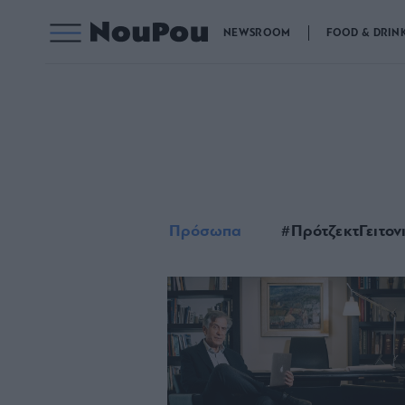
NEWSROOM
FOOD & DRIN
Πρόσωπα
#ΠρότζεκτΓειτον