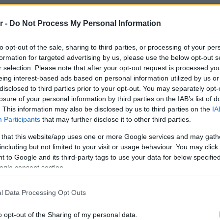
r -
Do Not Process My Personal Information
to opt-out of the sale, sharing to third parties, or processing of your per
formation for targeted advertising by us, please use the below opt-out s
r selection. Please note that after your opt-out request is processed y
eing interest-based ads based on personal information utilized by us or
disclosed to third parties prior to your opt-out. You may separately opt-
losure of your personal information by third parties on the IAB’s list of
. This information may also be disclosed by us to third parties on the
IA
Participants
that may further disclose it to other third parties.
 that this website/app uses one or more Google services and may gath
KAVOURAS ΚΑΤΑΣΚΕΥΑΣΤΙΚΗ
including but not limited to your visit or usage behaviour. You may click 
ο
Kavouras Constructions: Mία νέα εταιρεία
 to Google and its third-party tags to use your data for below specifi
στα νότια αλλά με εμπειρία 4 και πλέον
ogle consent section.
δεκαετιών
l Data Processing Opt Outs
o opt-out of the Sharing of my personal data.