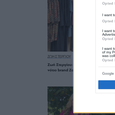
Opted 
I want t
Opted 
I want 
Advertis
Opted 
I want t
of my P
was col
ΖΩΗ ΣΤΕΡΓΙΟΥ
Opted 
Ζωή Στεργίου: Το πρόσωπο πίσω από
νότιο brand Zoe Stergiou
Google 