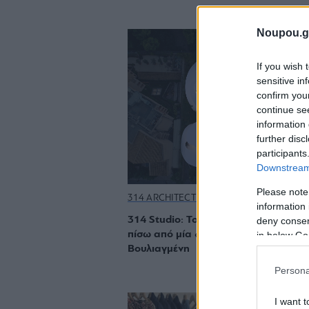
Noupou.g
If you wish 
sensitive in
confirm you
continue se
information 
further disc
participants
Downstream 
Please note
314 ARCHITECTURE STUDIO
information 
314 Studio: Το αρχιτεκτονικό γραφεί
deny consent
πίσω από μία «πεταλούδα» στη
in below Go
Βουλιαγμένη
Persona
I want t