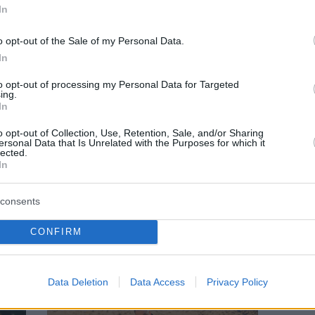
In
o opt-out of the Sale of my Personal Data.
In
to opt-out of processing my Personal Data for Targeted
ing.
In
o opt-out of Collection, Use, Retention, Sale, and/or Sharing
ersonal Data that Is Unrelated with the Purposes for which it
lected.
ΜΑΡΙΕΛΛΗ ΜΑΝΟΥΔΑΚΗ
In
 το
Μαριέλλη Μανουδάκη: Από τα νερά της
Βουλιαγμένης στον αφρό της τηλεόρασης
consents
CONFIRM
Data Deletion
Data Access
Privacy Policy