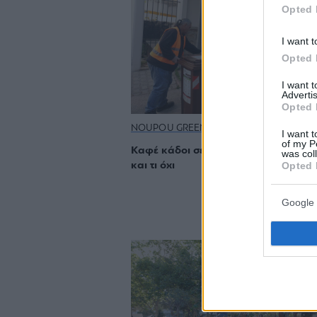
Opted 
I want t
Opted 
I want 
Advertis
Opted 
NOUPOU GREEN
I want t
of my P
Καφέ κάδοι σε όλο τον Άλιμο: Τι πετ
was col
Opted 
και τι όχι
Google 