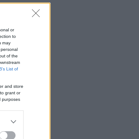
sonal or
ection to
ou may
 personal
out of the
 downstream
B’s List of
er and store
to grant or
ed purposes