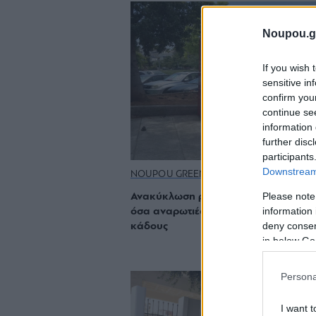
Noupou.g
If you wish 
sensitive in
confirm you
continue se
information 
further disc
participants
Downstream 
NOUPOU GREEN
Please note
Ανακύκλωση ρούχων: Οι απαντήσεις
information 
όσα αναρωτιέσαι για τους κόκκινους
deny consent
κάδους
in below Go
Persona
I want t