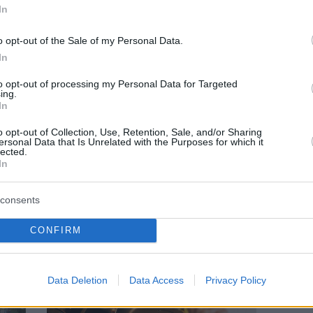
In
o opt-out of the Sale of my Personal Data.
In
to opt-out of processing my Personal Data for Targeted
ing.
In
NOUPOU GREEN
o opt-out of Collection, Use, Retention, Sale, and/or Sharing
ersonal Data that Is Unrelated with the Purposes for which it
άμε
Ανακύκλωση στις Λαϊκές Αγορές της
lected.
In
Αττικής: Ξεκίνησε το πρόγραμμα
ενημέρωσης και προώθησης της
ανακύκλωσης σε 19 λαϊκές αγορές
consents
CONFIRM
Data Deletion
Data Access
Privacy Policy