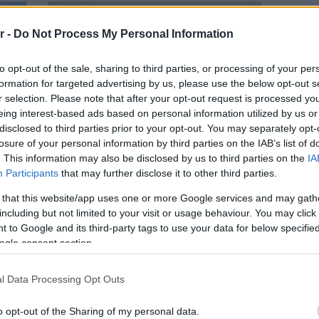
r -
Do Not Process My Personal Information
to opt-out of the sale, sharing to third parties, or processing of your per
formation for targeted advertising by us, please use the below opt-out s
r selection. Please note that after your opt-out request is processed y
eing interest-based ads based on personal information utilized by us or
disclosed to third parties prior to your opt-out. You may separately opt-
losure of your personal information by third parties on the IAB’s list of
. This information may also be disclosed by us to third parties on the
IA
Participants
that may further disclose it to other third parties.
NOUPOU GREEN
 that this website/app uses one or more Google services and may gath
 σε
Τέλος ανακύκλωσης 8 λεπτά από την 1η
including but not limited to your visit or usage behaviour. You may click 
Ιουνίου στην πλαστική συσκευασία
 to Google and its third-party tags to use your data for below specifi
ogle consent section.
l Data Processing Opt Outs
o opt-out of the Sharing of my personal data.