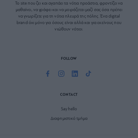
Το site που ζει και αγαπάει τα
νότια προάστια
, φροντίζει να
μαθαίνει, να γράφει και να μοιράζεται μαζί σας όσα πρέπει
να γνωρίζετε για τη νότια πλευρά της πόλης. Ένα digital
brand όχι μόνο για όσους είναι αλλά και για εκείνους που
νιώθουν νότιοι.
FOLLOW
CONTACT
Say hello
Διαφημιστικό τμήμα