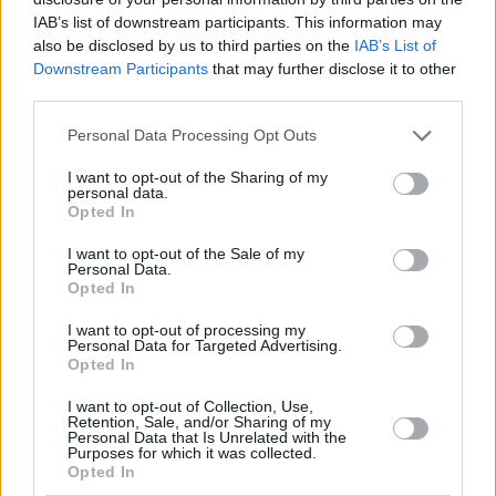
IAB’s list of downstream participants. This information may
also be disclosed by us to third parties on the
IAB’s List of
Downstream Participants
that may further disclose it to other
NEWSROOM
third parties.
Δήμος 3Β: Μόνο με τη διαδικασία drive through θα
Please note that this website/app uses one or more Google
Personal Data Processing Opt Outs
πραγματοποιηθούν τα Rapid Tests την Κυριακή
services and may gather and store information including but
14/2
not limited to your visit or usage behaviour. You may click to
I want to opt-out of the Sharing of my
personal data.
grant or deny consent to Google and its third-party tags to
Opted In
use your data for below specified purposes in below Google
consent section.
I want to opt-out of the Sale of my
Personal Data.
Opted In
I want to opt-out of processing my
Personal Data for Targeted Advertising.
Opted In
I want to opt-out of Collection, Use,
Retention, Sale, and/or Sharing of my
Personal Data that Is Unrelated with the
Purposes for which it was collected.
Opted In