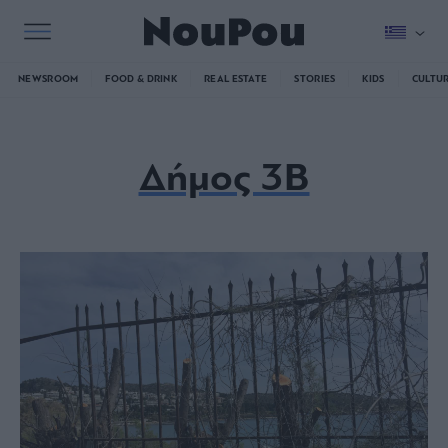
NEWSROOM
FOOD & DRINK
REAL ESTATE
STORIES
KIDS
CULTU
Δήμος 3Β