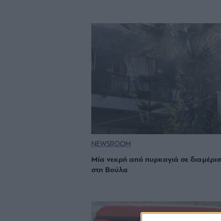
NEWSROOM
Μία νεκρή από πυρκαγιά σε διαμέρι
στη Βούλα