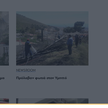
NEWSROOM
σμα
Πρόλαβαν φωτιά στον Υμηττό