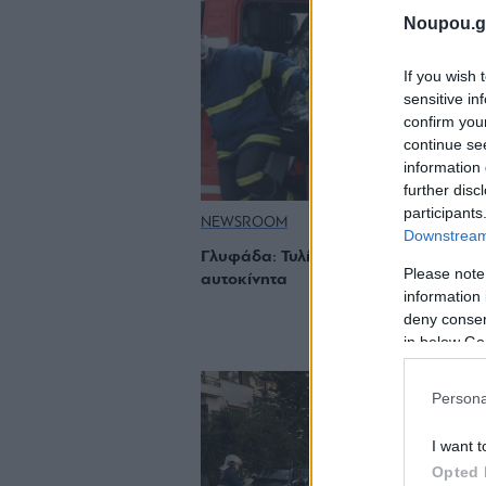
Noupou.g
If you wish 
sensitive in
confirm you
continue se
information 
further disc
participants
NEWSROOM
Downstream 
Γλυφάδα: Τυλίχτηκαν στις φλόγες 5
Please note
αυτοκίνητα
information 
deny consent
in below Go
Persona
I want t
Opted 