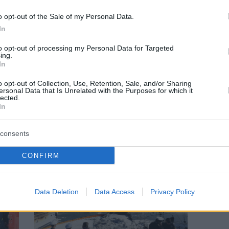
o opt-out of the Sale of my Personal Data.
In
to opt-out of processing my Personal Data for Targeted
ing.
In
NEWSROOM
o opt-out of Collection, Use, Retention, Sale, and/or Sharing
 της
Αποφυλακίσθηκε η μητέρα που είχε
ersonal Data that Is Unrelated with the Purposes for which it
lected.
αφήσει μόνο το μωρό της και κάηκε
In
ζωντανό στο διαμέρισμα τους στη Βάρκιζα
consents
CONFIRM
Data Deletion
Data Access
Privacy Policy