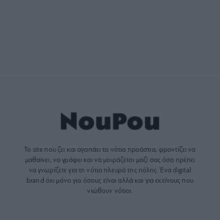
Το site που ζει και αγαπάει τα
νότια προάστια
, φροντίζει να
μαθαίνει, να γράφει και να μοιράζεται μαζί σας όσα πρέπει
να γνωρίζετε για τη νότια πλευρά της πόλης. Ένα digital
brand όχι μόνο για όσους είναι αλλά και για εκείνους που
νιώθουν νότιοι.