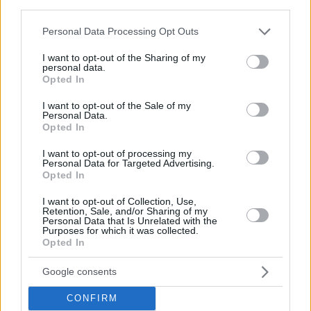
third parties.
Στάση στον “Λαβίδα”: το κοινό μυστικό των
Γλυφαδιωτών
Please note that this website/app uses one or more Google
Personal Data Processing Opt Outs
services and may gather and store information including but
not limited to your visit or usage behaviour. You may click to
I want to opt-out of the Sharing of my
personal data.
grant or deny consent to Google and its third-party tags to
Opted In
use your data for below specified purposes in below Google
consent section.
I want to opt-out of the Sale of my
Personal Data.
Opted In
I want to opt-out of processing my
Personal Data for Targeted Advertising.
Opted In
I want to opt-out of Collection, Use,
Retention, Sale, and/or Sharing of my
Personal Data that Is Unrelated with the
Purposes for which it was collected.
Opted In
Google consents
CONFIRM
NEWSROOM