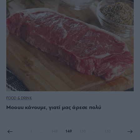
FOOD & DRINK
Moouu κάνουμε, γιατί μας άρεσε πολύ
1
…
148
149
150
…
153