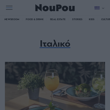
NEWSROOM
FOOD & DRINK
REAL ESTATE
STORIES
KIDS
CULTU
Ιταλικό