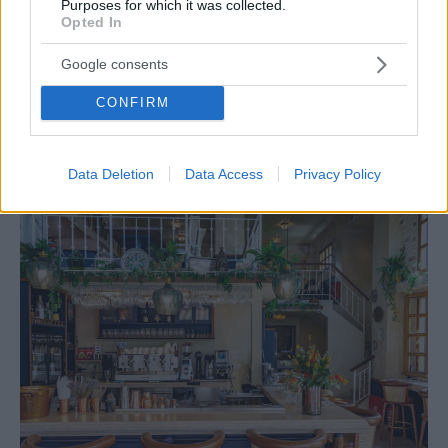
Purposes for which it was collected.
Opted In
Google consents
GUIDE
CONFIRM
10 ταράτσες και αυλές στην Αθήνα για ρομαντικό
δείπνο κάτω από τα αστέρια
Data Deletion
Data Access
Privacy Policy