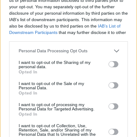
us or personal information disclosed to third parties prior to
your opt-out. You may separately opt-out of the further
disclosure of your personal information by third parties on the
IAB’s list of downstream participants. This information may
also be disclosed by us to third parties on the
IAB’s List of
ΙΤΑΛΙΚΟ
Downstream Participants
that may further disclose it to other
Κάν’το όπως οι Ιταλοί: Για Aperitivo e Vino στην
third parties.
υπέροχη αυλή του Villa Grigio
Please note that this website/app uses one or more Google
Personal Data Processing Opt Outs
services and may gather and store information including but
not limited to your visit or usage behaviour. You may click to
I want to opt-out of the Sharing of my
personal data.
grant or deny consent to Google and its third-party tags to
Opted In
use your data for below specified purposes in below Google
consent section.
I want to opt-out of the Sale of my
Personal Data.
Opted In
I want to opt-out of processing my
Personal Data for Targeted Advertising.
Opted In
I want to opt-out of Collection, Use,
Retention, Sale, and/or Sharing of my
Personal Data that Is Unrelated with the