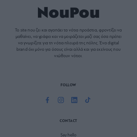
Το site που ζει και αγαπάει τα
νότια προάστια
, φροντίζει να
μαθαίνει, να γράφει και να μοιράζεται μαζί σας όσα πρέπει
να γνωρίζετε για τη νότια πλευρά της πόλης. Ένα digital
brand όχι μόνο για όσους είναι αλλά και για εκείνους που
νιώθουν νότιοι.
FOLLOW
CONTACT
Say hello