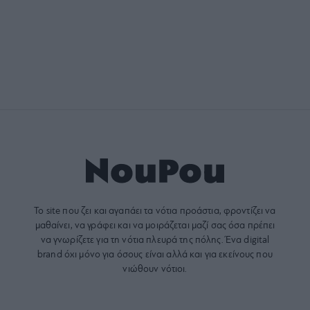
Το site που ζει και αγαπάει τα
νότια προάστια
, φροντίζει να
μαθαίνει, να γράφει και να μοιράζεται μαζί σας όσα πρέπει
να γνωρίζετε για τη νότια πλευρά της πόλης. Ένα digital
brand όχι μόνο για όσους είναι αλλά και για εκείνους που
νιώθουν νότιοι.