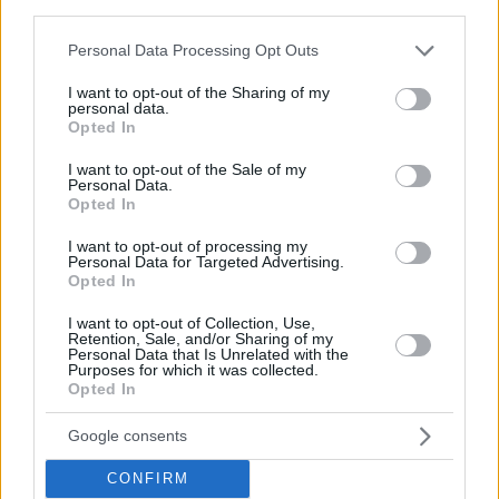
third parties.
PETS
Οι 10 καλύτερες ράτσες για οικογένεια και παιδιά
Please note that this website/app uses one or more Google
Personal Data Processing Opt Outs
services and may gather and store information including but
not limited to your visit or usage behaviour. You may click to
I want to opt-out of the Sharing of my
personal data.
grant or deny consent to Google and its third-party tags to
Opted In
use your data for below specified purposes in below Google
consent section.
I want to opt-out of the Sale of my
Personal Data.
Opted In
I want to opt-out of processing my
Personal Data for Targeted Advertising.
Opted In
I want to opt-out of Collection, Use,
Retention, Sale, and/or Sharing of my
Personal Data that Is Unrelated with the
Purposes for which it was collected.
Opted In
Google consents
CONFIRM
PETS