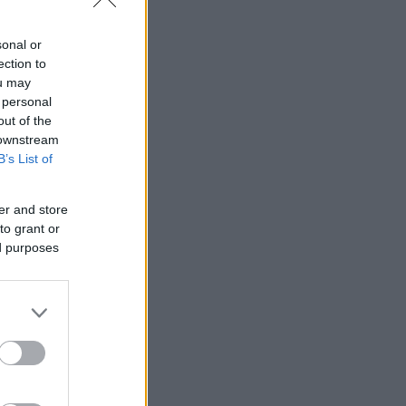
sonal or
ection to
ou may
 personal
out of the
 downstream
B’s List of
er and store
to grant or
ed purposes