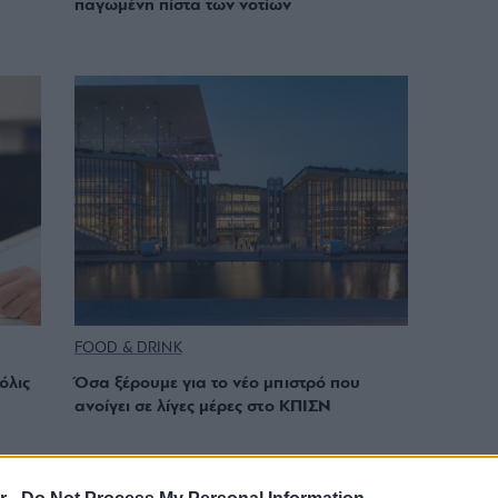
παγωμένη πίστα των νοτίων
FOOD & DRINK
όλις
Όσα ξέρουμε για το νέο μπιστρό που
ανοίγει σε λίγες μέρες στο ΚΠΙΣΝ