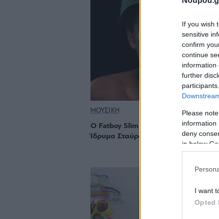
Noupou.g
If you wish 
sensitive in
confirm you
continue se
information 
further disc
participants
Downstream 
ΜΟΥΣΙΚΗ
Please note
information 
Ο Fatboy Slim στο Κέντρο Πολιτισμού
deny consent
Ίδρυμα Σταύρος Νιάρχος
in below Go
Persona
I want t
Opted 