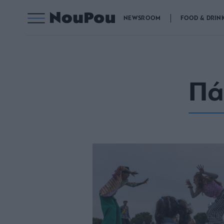
NEWSROOM
FOOD & DRIN
Πά