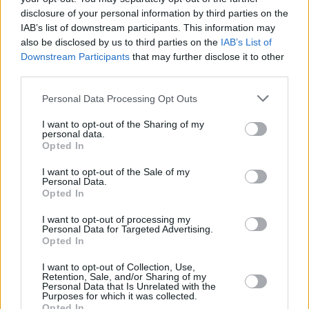
disclosure of your personal information by third parties on the
IAB’s list of downstream participants. This information may
NEWSROOM
also be disclosed by us to third parties on the
IAB’s List of
Γλυφάδα: Νέος παιδότοπος και πολυχώρος
Downstream Participants
that may further disclose it to other
άθλησης στην Πλατεία Εθνικής Αντίστασης
third parties.
Please note that this website/app uses one or more Google
Personal Data Processing Opt Outs
services and may gather and store information including but
not limited to your visit or usage behaviour. You may click to
I want to opt-out of the Sharing of my
personal data.
grant or deny consent to Google and its third-party tags to
Opted In
use your data for below specified purposes in below Google
consent section.
I want to opt-out of the Sale of my
Personal Data.
Opted In
I want to opt-out of processing my
Personal Data for Targeted Advertising.
Opted In
I want to opt-out of Collection, Use,
Retention, Sale, and/or Sharing of my
Personal Data that Is Unrelated with the
Purposes for which it was collected.
Opted In