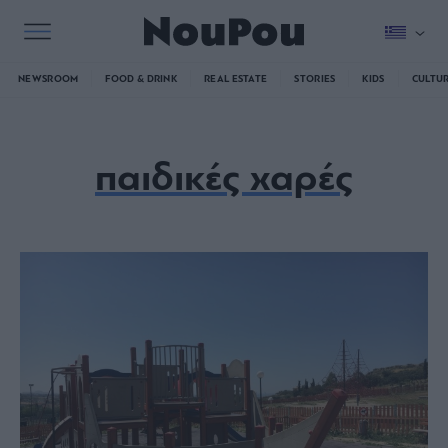
NEWSROOM
FOOD & DRINK
REAL ESTATE
STORIES
KIDS
CULTU
παιδικές χαρές