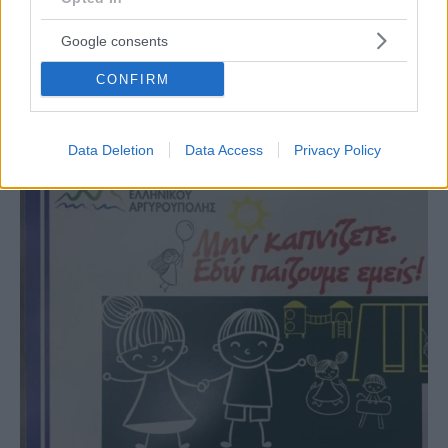
Google consents
NEWSROOM
Κλειστές σήμερα (03/01) οι παιδικές χαρές της
CONFIRM
Γλυφάδας λόγω κακοκαιρίας
Data Deletion
Data Access
Privacy Policy