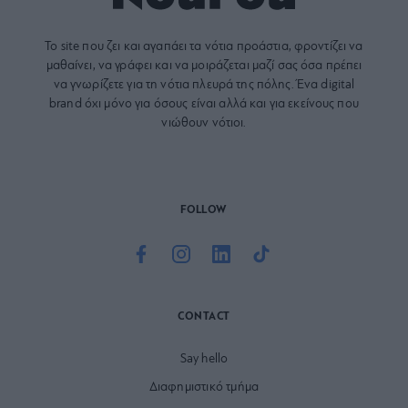
Το site που ζει και αγαπάει τα
νότια προάστια
, φροντίζει να
μαθαίνει, να γράφει και να μοιράζεται μαζί σας όσα πρέπει
να γνωρίζετε για τη νότια πλευρά της πόλης. Ένα digital
brand όχι μόνο για όσους είναι αλλά και για εκείνους που
νιώθουν νότιοι.
FOLLOW
CONTACT
Say hello
Διαφημιστικό τμήμα