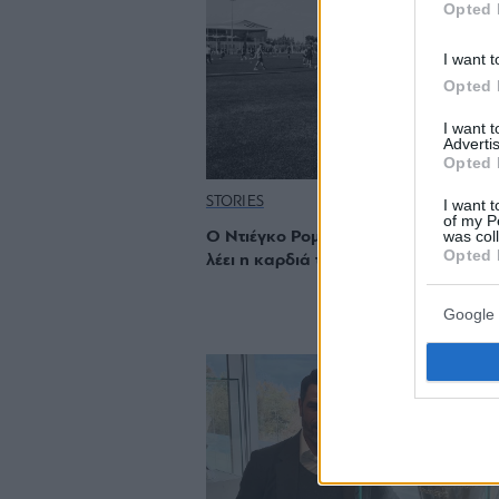
Opted 
I want t
Opted 
I want 
Advertis
Opted 
STORIES
I want t
of my P
was col
Ο Ντιέγκο Ρομάνο θα παίζει μπάλα ό
Opted 
λέει η καρδιά του
Google 