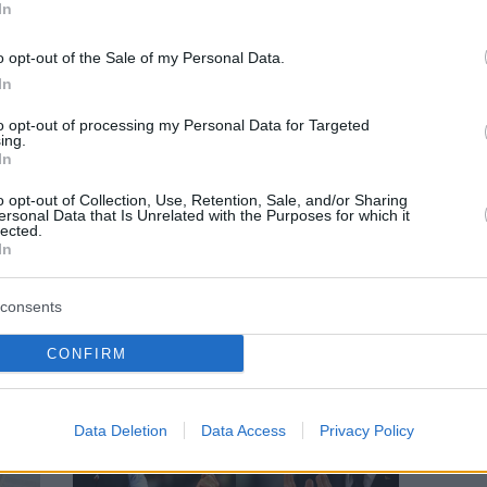
In
o opt-out of the Sale of my Personal Data.
In
to opt-out of processing my Personal Data for Targeted
ing.
In
KIDS
o opt-out of Collection, Use, Retention, Sale, and/or Sharing
ersonal Data that Is Unrelated with the Purposes for which it
lected.
σο το
Εξωσχολικές δραστηριότητες στα νότια
In
προάστια: Ένας πλήρης οδηγός με
δοκιμασμένες επιλογές
consents
CONFIRM
Data Deletion
Data Access
Privacy Policy