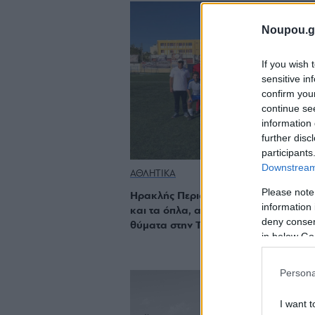
Noupou.g
If you wish 
sensitive in
confirm you
continue se
information 
further disc
participants
Downstream 
ΑΘΛΗΤΙΚΑ
Please note
Ηρακλής Περιστερίου: «Με αυτόν τον
information 
και τα όπλα, από θαύμα δεν θρηνήσ
deny consent
θύματα στην Τερψιθέα»
in below Go
Persona
I want t