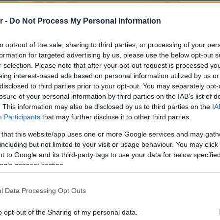
r -
Do Not Process My Personal Information
to opt-out of the sale, sharing to third parties, or processing of your per
formation for targeted advertising by us, please use the below opt-out s
r selection. Please note that after your opt-out request is processed y
eing interest-based ads based on personal information utilized by us or
disclosed to third parties prior to your opt-out. You may separately opt-
losure of your personal information by third parties on the IAB’s list of
. This information may also be disclosed by us to third parties on the
IA
Participants
that may further disclose it to other third parties.
ΑΘΛΗΤΙΚΑ
 that this website/app uses one or more Google services and may gath
 όχλο
Γλυφάδα: Εικόνες ντροπής σε αγώνα
including but not limited to your visit or usage behaviour. You may click 
αμε
ποδοσφαίρου – Επεισόδια με κατσαβίδια
 to Google and its third-party tags to use your data for below specifi
στην Τερψιθέα
ogle consent section.
l Data Processing Opt Outs
o opt-out of the Sharing of my personal data.