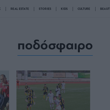
K
REAL ESTATE
STORIES
KIDS
CULTURE
BEAUT
ποδόσφαιρο