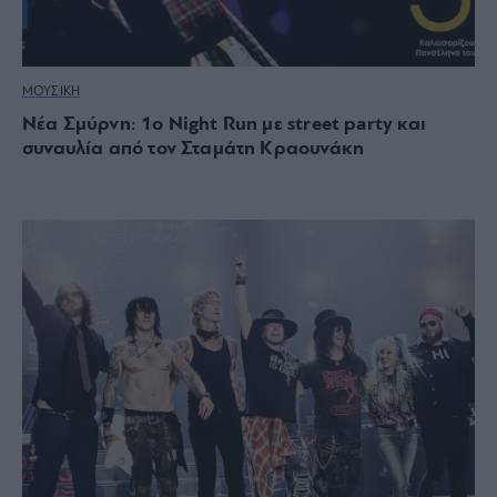
ΜΟΥΣΙΚΗ
Nέα Σμύρνη: 1o Νight Run με street party και
συναυλία από τον Σταμάτη Κραουνάκη