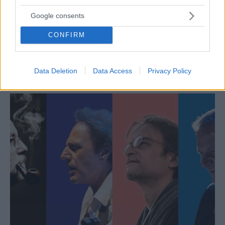
Google consents
CONFIRM
ΜΟΥΣΙΚΗ
ΚΠΙΣΝ: Aφιέρωμα στον David Bowie από την
Heroes tribute band
Data Deletion
Data Access
Privacy Policy