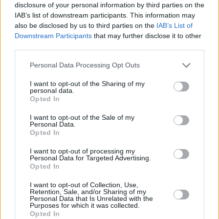
disclosure of your personal information by third parties on the
IAB’s list of downstream participants. This information may
also be disclosed by us to third parties on the
IAB’s List of
Downstream Participants
that may further disclose it to other
ΜΟΥΣΙΚΗ
third parties.
The Ellinikon Experience Park: Χορεύουμε στους
ρυθμούς των Swingin’ Cats
Please note that this website/app uses one or more Google
Personal Data Processing Opt Outs
services and may gather and store information including but
not limited to your visit or usage behaviour. You may click to
I want to opt-out of the Sharing of my
personal data.
grant or deny consent to Google and its third-party tags to
Opted In
use your data for below specified purposes in below Google
consent section.
I want to opt-out of the Sale of my
Personal Data.
Opted In
I want to opt-out of processing my
Personal Data for Targeted Advertising.
Opted In
I want to opt-out of Collection, Use,
Retention, Sale, and/or Sharing of my
Personal Data that Is Unrelated with the
Purposes for which it was collected.
Opted In