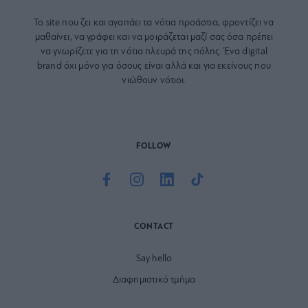
Το site που ζει και αγαπάει τα
νότια προάστια
, φροντίζει να
μαθαίνει, να γράφει και να μοιράζεται μαζί σας όσα πρέπει
να γνωρίζετε για τη νότια πλευρά της πόλης. Ένα digital
brand όχι μόνο για όσους είναι αλλά και για εκείνους που
νιώθουν νότιοι.
FOLLOW
CONTACT
Say hello
Διαφημιστικό τμήμα