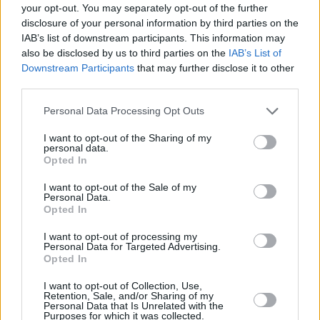
your opt-out. You may separately opt-out of the further
disclosure of your personal information by third parties on the
IAB’s list of downstream participants. This information may
also be disclosed by us to third parties on the
IAB’s List of
Downstream Participants
that may further disclose it to other
PETS
third parties.
Petamazon.gr: Βρήκαμε από πού θα πάρεις
όμορφα δώρα για το κατοικίδιό σου
Please note that this website/app uses one or more Google
Personal Data Processing Opt Outs
services and may gather and store information including but
not limited to your visit or usage behaviour. You may click to
I want to opt-out of the Sharing of my
personal data.
grant or deny consent to Google and its third-party tags to
Opted In
use your data for below specified purposes in below Google
consent section.
I want to opt-out of the Sale of my
Personal Data.
Opted In
I want to opt-out of processing my
Personal Data for Targeted Advertising.
Opted In
I want to opt-out of Collection, Use,
Retention, Sale, and/or Sharing of my
Personal Data that Is Unrelated with the
Purposes for which it was collected.