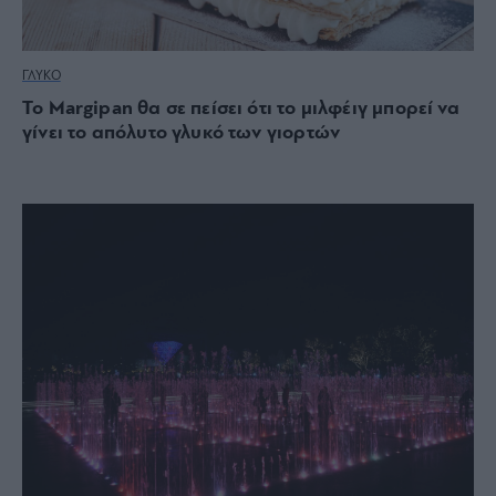
ΓΛΥΚΟ
Το Margipan θα σε πείσει ότι το μιλφέιγ μπορεί να
γίνει το απόλυτο γλυκό των γιορτών