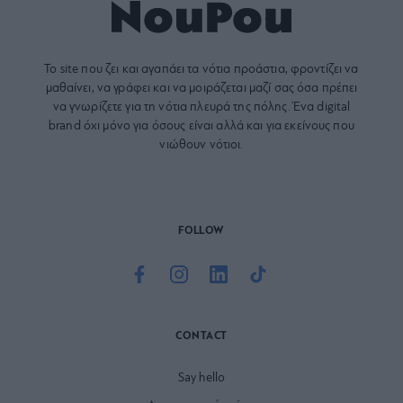
Το site που ζει και αγαπάει τα
νότια προάστια
, φροντίζει να
μαθαίνει, να γράφει και να μοιράζεται μαζί σας όσα πρέπει
να γνωρίζετε για τη νότια πλευρά της πόλης. Ένα digital
brand όχι μόνο για όσους είναι αλλά και για εκείνους που
νιώθουν νότιοι.
FOLLOW
CONTACT
Say hello