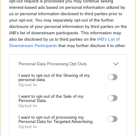
opt-out request is processed you may continue seeing
interest-based ads based on personal information utilized by
us or personal information disclosed to third parties prior to
your opt-out. You may separately opt-out of the further
disclosure of your personal information by third parties on the
IAB’s list of downstream participants. This information may
also be disclosed by us to third parties on the
IAB’s List of
Downstream Participants
that may further disclose it to other
third parties.
ARCHITECTURE & DESIGN
Please note that this website/app uses one or more Google
Personal Data Processing Opt Outs
Στο Χαλί της Γλυφάδας, τα χαλιά έχουν ζωή,
services and may gather and store information including but
πάθος, και φέρνουν λίγη χριστουγεννιάτικη μαγεία
not limited to your visit or usage behaviour. You may click to
I want to opt-out of the Sharing of my
personal data.
grant or deny consent to Google and its third-party tags to
Opted In
use your data for below specified purposes in below Google
consent section.
I want to opt-out of the Sale of my
Personal Data.
Opted In
I want to opt-out of processing my
Personal Data for Targeted Advertising.
Opted In