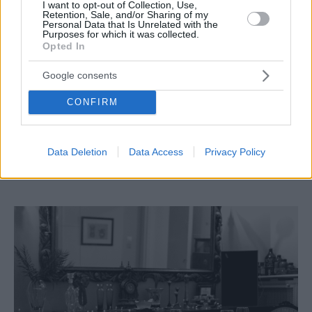
I want to opt-out of Collection, Use,
Retention, Sale, and/or Sharing of my
Personal Data that Is Unrelated with the
Purposes for which it was collected.
Opted In
Google consents
CONFIRM
LIFE
Μια ξεχωριστή βραδιά γεμάτη χριστουγεννιάτικη
Data Deletion
Data Access
Privacy Policy
λάμψη στο One&Only Aesthesis