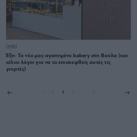
ΓΛΥΚΟ
Έξη: Το νέο μας αγαπημένο bakery στη Βούλα (και
χίλιοι λόγοι για να το επισκεφθείς αυτές τις
γιορτές)
1
2
3
4
…
8