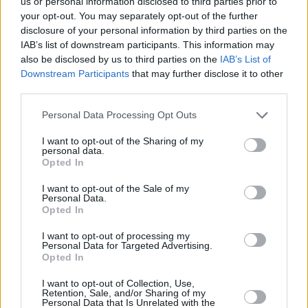
us or personal information disclosed to third parties prior to
your opt-out. You may separately opt-out of the further
disclosure of your personal information by third parties on the
IAB’s list of downstream participants. This information may
also be disclosed by us to third parties on the
IAB’s List of
Downstream Participants
that may further disclose it to other
third parties.
Please note that this website/app uses one or more Google
Personal Data Processing Opt Outs
services and may gather and store information including but
not limited to your visit or usage behaviour. You may click to
I want to opt-out of the Sharing of my
personal data.
grant or deny consent to Google and its third-party tags to
Opted In
use your data for below specified purposes in below Google
consent section.
I want to opt-out of the Sale of my
Personal Data.
Τα εβδομαδιαία events του Φαρμακείου
Opted In
στην καρδιά της Γλυφάδας
I want to opt-out of processing my
Personal Data for Targeted Advertising.
Opted In
Κάθε εβδομάδα έχεις την ευκαιρία να γνωρίσεις κι ένα
καινούργιο προϊόν, να κάνεις ένα διάλειμμα από την
I want to opt-out of Collection, Use,
Retention, Sale, and/or Sharing of my
καθημερινότητα και να απολαύσεις τα τελευταία
Personal Data that Is Unrelated with the