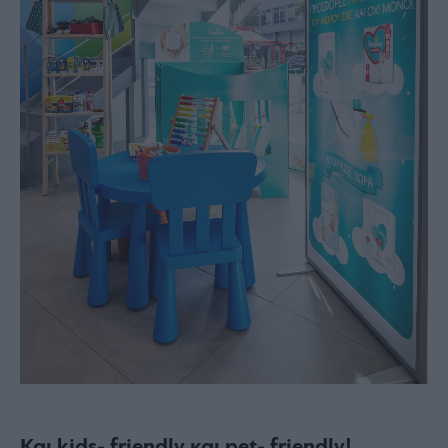
Και kids- friendly και pet- friendly!