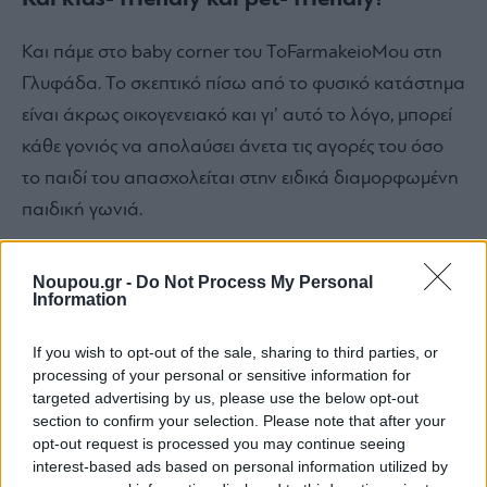
Και πάμε στο baby corner του ToFarmakeioMou στη
Γλυφάδα. Το σκεπτικό πίσω από το φυσικό κατάστημα
είναι άκρως οικογενειακό και γι’ αυτό το λόγο, μπορεί
κάθε γονιός να απολαύσει άνετα τις αγορές του όσο
το παιδί του απασχολείται στην ειδικά διαμορφωμένη
παιδική γωνιά.
Noupou.gr -
Do Not Process My Personal
Από ένα τέτοιο Φαρμακείο που διαθέτει τα πάντα για
Information
όλη την οικογένεια, δε θα μπορούσε να λείπει και μία
ειδική γωνιά αγάπης για τα κατοικίδιά μας. Είναι ένα
If you wish to opt-out of the sale, sharing to third parties, or
processing of your personal or sensitive information for
pet- friendly φαρμακείο και το αποδεικνύει έμπρακτα.
targeted advertising by us, please use the below opt-out
section to confirm your selection. Please note that after your
opt-out request is processed you may continue seeing
interest-based ads based on personal information utilized by