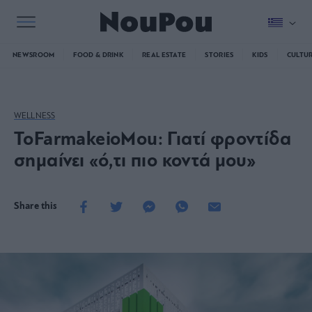
NEWSROOM
FOOD & DRINK
REAL ESTATE
STORIES
KIDS
CULTU
WELLNESS
ToFarmakeioMou: Γιατί φροντίδα
σημαίνει «ό,τι πιο κοντά μου»
Share this