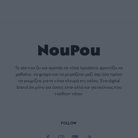
Το site που ζει και αγαπάει τα
νότια προάστια
, φροντίζει να
μαθαίνει, να γράφει και να μοιράζεται μαζί σας όσα πρέπει
να γνωρίζετε για τη νότια πλευρά της πόλης. Ένα digital
brand όχι μόνο για όσους είναι αλλά και για εκείνους που
νιώθουν νότιοι.
FOLLOW