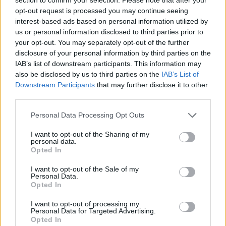
opt-out request is processed you may continue seeing
interest-based ads based on personal information utilized by
us or personal information disclosed to third parties prior to
your opt-out. You may separately opt-out of the further
disclosure of your personal information by third parties on the
IAB’s list of downstream participants. This information may
also be disclosed by us to third parties on the
IAB’s List of
Downstream Participants
that may further disclose it to other
third parties.
Please note that this website/app uses one or more Google
Personal Data Processing Opt Outs
services and may gather and store information including but
not limited to your visit or usage behaviour. You may click to
I want to opt-out of the Sharing of my
personal data.
grant or deny consent to Google and its third-party tags to
ΗΛΙΟΥΠΟΛΗ
Opted In
use your data for below specified purposes in below Google
Δημήτρης Κουλούρης: Ο Έλληνας
consent section.
I want to opt-out of the Sale of my
πρωταθλητής που φέρνει την
Personal Data.
Opted In
ποιότητα της αθλητικής
προπόνησης στην Ηλιούπολη
I want to opt-out of processing my
Personal Data for Targeted Advertising.
Opted In