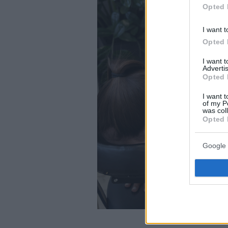
Opted 
I want t
Opted 
I want 
Advertis
Opted 
I want t
of my P
was col
Opted 
Google 