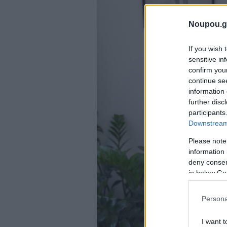
Noupou.g
If you wish 
sensitive in
confirm you
continue se
information 
further disc
participants
Downstream 
Please note
information 
deny consent
in below Go
Persona
I want t