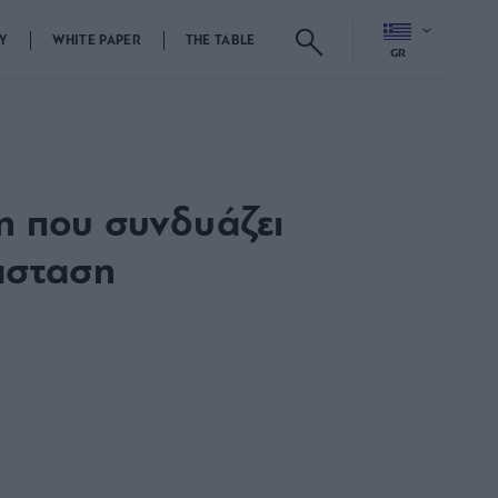
Y
WHITE PAPER
THE TABLE
GR
η που συνδυάζει
άσταση