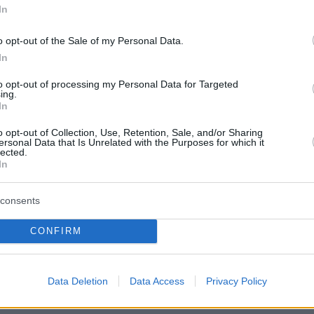
In
Περιπέτε
δροσιά;
o opt-out of the Sale of my Personal Data.
που θα π
καλοκαίρ
In
to opt-out of processing my Personal Data for Targeted
ing.
Πλαζ Βάρ
In
Ξεμπλοκ
των 15 ε
o opt-out of Collection, Use, Retention, Sale, and/or Sharing
για την 
ersonal Data that Is Unrelated with the Purposes for which it
Αθηναϊκή
lected.
In
Νόστος 
ταβέρνα
consents
όπου το 
CONFIRM
Data Deletion
Data Access
Privacy Policy