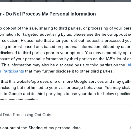
r -
Do Not Process My Personal Information
to opt-out of the sale, sharing to third parties, or processing of your per
formation for targeted advertising by us, please use the below opt-out s
r selection. Please note that after your opt-out request is processed y
eing interest-based ads based on personal information utilized by us or
disclosed to third parties prior to your opt-out. You may separately opt-
losure of your personal information by third parties on the IAB’s list of
. This information may also be disclosed by us to third parties on the
IA
Participants
that may further disclose it to other third parties.
Staks:
 that this website/app uses one or more Google services and may gath
(και ρ
including but not limited to your visit or usage behaviour. You may click 
Ανάβυ
 to Google and its third-party tags to use your data for below specifi
ogle consent section.
Από brun
δίπλα στ
Bolivar π
l Data Processing Opt Outs
φαγητό 
o opt-out of the Sharing of my personal data.