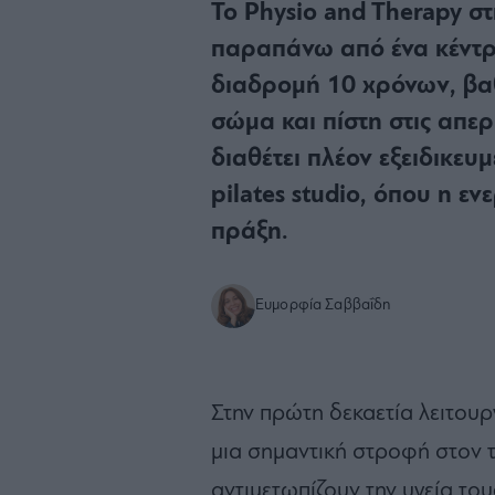
Το Physio and Therapy σ
παραπάνω από ένα κέντρ
διαδρομή 10 χρόνων, βα
σώμα και πίστη στις απερ
διαθέτει πλέον εξειδικε
pilates studio, όπου η ε
πράξη.
Ευμορφία Σαββαΐδη
Στην πρώτη δεκαετία λειτουργ
μια σημαντική στροφή στον 
αντιμετωπίζουν την υγεία το