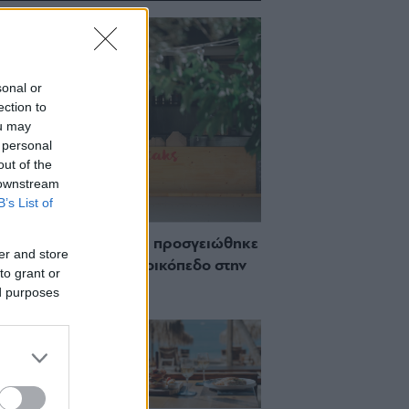
sonal or
ection to
ou may
 personal
out of the
 downstream
B’s List of
 Πώς μια cool καντίνα προσγειώθηκε
er and store
ίζωσε) σε ένα αθέατο οικόπεδο στην
to grant or
σσο
ed purposes
ch μέχρι δείπνο
ο κύμα: Γιατί στο
ας (και) για το
του