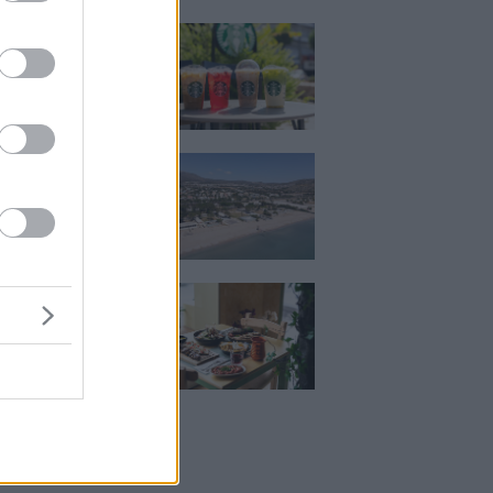
ια, χαλάρωση ή
 Βρήκαμε το ρόφημα
ίνεις όλο το
ι στα Starbucks
κιζας:
άρει η επένδυση
κατ. – Η νέα εποχή
ιστορική πλαζ της
ς Ριβιέρας
Μεζέ: Μια σύγχρονη
 στη Νέα Σμύρνη
κρέας μιλάει πρώτο