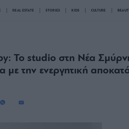
K
REAL ESTATE
STORIES
KIDS
CULTURE
BEAUT
py: Το studio στη Νέα Σμύρν
α με την ενεργητική αποκατ