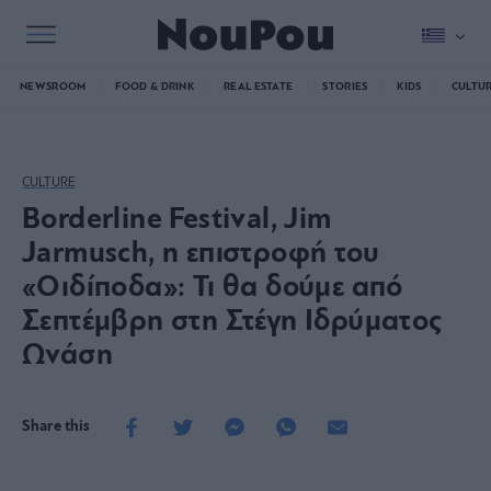
NEWSROOM
FOOD & DRINK
REAL ESTATE
STORIES
KIDS
CULTU
CULTURE
Borderline Festival, Jim
Jarmusch, η επιστροφή του
«Οιδίποδα»: Τι θα δούμε από
Σεπτέμβρη στη Στέγη Ιδρύματος
Ωνάση
Share this