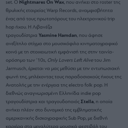
set. Ο
Nightmares
On
Wax
, που ανήκει στο roster της
θρυλικής εταιρείας Warp Records, αναμφισβήτητα
ένας από τους πρωτοπόρους του ηλεκτρονικού trip
hop ήχου. Η Λιβανέζα
τραγουδίστρια
Yasmine
Hamdan
, που άφησε
ανεξίτηλο στίγμα στο μουσικόφιλο κινηματογραφικό
κοινό με τη στοιχειωτική εμφάνισή της στην ταινία-
ορόσημο των ’10s,
Only
Lovers
Left
Alive
του Jim
Jarmusch, έρχεται να μας μεθύσει με την εντυπωσιακή
φωνή της, μπλέκοντας τους παραδοσιακούς ήχους της
Ανατολής με την ενέργεια της electro folk pop. Η
διεθνώς αναγνωρισμένη Ελληνίδα indie pop
τραγουδίστρια και τραγουδοποιός
Σ
tella
, η οποία
ανήκει πλέον στο δυναμικό της εμβληματικής
αμερικανικής δισκογραφικής Sub Pop, με διεθνή
καριέρα στα μεγαλύτερα μουσικά φεστιβάλ του