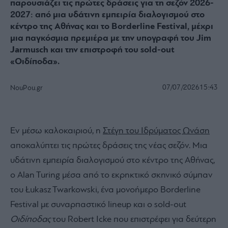
παρουσιάζει τις πρώτες δράσεις για τη σεζόν 2026-
2027: από μια υδάτινη εμπειρία διαλογισμού στο
κέντρο της Αθήνας και το Borderline Festival, μέχρι
μια παγκόσμια πρεμιέρα με την υπογραφή του Jim
Jarmusch και την επιστροφή του sold-out
«Οιδίποδα».
07/07/2026
15:43
NouPou.gr
Εν μέσω καλοκαιριού, η
Στέγη του Ιδρύματος Ωνάση
αποκαλύπτει τις πρώτες δράσεις της νέας σεζόν. Μια
υδάτινη εμπειρία διαλογισμού στο κέντρο της Αθήνας,
ο Alan Turing μέσα από το εκρηκτικό σκηνικό σύμπαν
του Łukasz Twarkowski, ένα μονοήμερο Borderline
Festival με συναρπαστικό lineup και ο sold-out
Οιδίποδας
του Robert Icke που επιστρέφει για δεύτερη