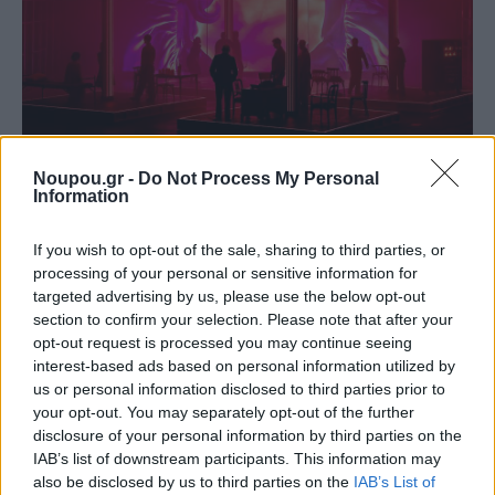
Lukasz Twarkowski_ORACLE_© MarkoRass
Noupou.gr -
Do Not Process My Personal
Information
Τέλος, ο
Οιδίποδας
του
Robert Icke,
μετά το περσινό
If you wish to opt-out of the sale, sharing to third parties, or
sold-out, επιστρέφει στην Κεντρική Σκηνή από τις 12
processing of your personal or sensitive information for
targeted advertising by us, please use the below opt-out
Νοεμβρίου 2026 έως τις 13 Δεκεμβρίου 2026. West
section to confirm your selection. Please note that after your
End του Λονδίνου, Broadway της Νέας Υόρκης και
opt-out request is processed you may continue seeing
Στέγη στην Αθήνα είναι μερικές από τις στάσεις της
interest-based ads based on personal information utilized by
us or personal information disclosed to third parties prior to
πολυβραβευμένης με Tony και Olivier παράστασης
your opt-out. You may separately opt-out of the further
του Βρετανού θεατρικού συγγραφέα και σκηνοθέτη
disclosure of your personal information by third parties on the
IAB’s list of downstream participants. This information may
που συνεχίζει να δημιουργεί νέες τοπικές εκδοχές ανά
also be disclosed by us to third parties on the
IAB’s List of
τον κόσμο, με πιο πρόσφατη τη γερμανική. Το