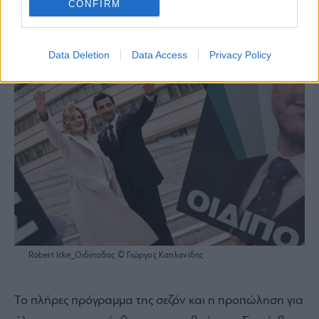
CONFIRM
Data Deletion
Data Access
Privacy Policy
Robert Icke_Οιδίποδας © Γιώργος Καπλανίδης
Το πλήρες πρόγραμμα της σεζόν και η προπώληση για