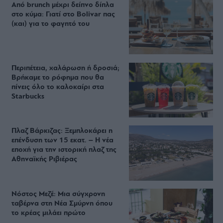
Από brunch μέχρι δείπνο δίπλα
στο κύμα: Γιατί στο Bolivar πας
(και) για το φαγητό του
Περιπέτεια, χαλάρωση ή δροσιά;
Βρήκαμε το ρόφημα που θα
πίνεις όλο το καλοκαίρι στα
Starbucks
Πλαζ Βάρκιζας: Ξεμπλοκάρει η
επένδυση των 15 εκατ. – Η νέα
εποχή για την ιστορική πλαζ της
Αθηναϊκής Ριβιέρας
Νόστος Μεζέ: Μια σύγχρονη
ταβέρνα στη Νέα Σμύρνη όπου
το κρέας μιλάει πρώτο