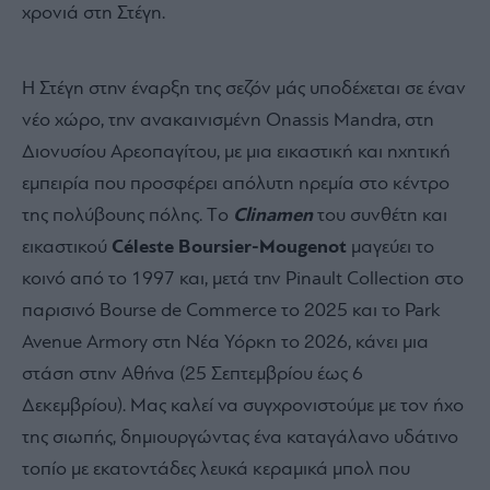
χρονιά στη Στέγη.
Η Στέγη στην έναρξη της σεζόν μάς υποδέχεται σε έναν
νέο χώρο, την ανακαινισμένη Onassis Mandra, στη
Διονυσίου Αρεοπαγίτου, με μια εικαστική και ηχητική
εμπειρία που προσφέρει απόλυτη ηρεμία στο κέντρο
της πολύβουης πόλης. Tο
Clinamen
του συνθέτη και
εικαστικού
Céleste Boursier-Mougenot
μαγεύει το
κοινό από το 1997 και, μετά την Pinault Collection στο
παρισινό Bourse de Commerce τo 2025 και το Park
Avenue Armory στη Νέα Υόρκη το 2026, κάνει μια
στάση στην Αθήνα (25 Σεπτεμβρίου έως 6
Δεκεμβρίου). Μας καλεί να συγχρονιστούμε με τον ήχο
της σιωπής, δημιουργώντας ένα καταγάλανο υδάτινο
τοπίο με εκατοντάδες λευκά κεραμικά μπολ που