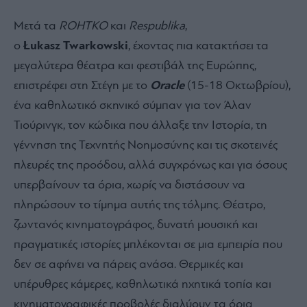
Μετά τα
ROHTKO
και
Respublika
,
o
Ł
ukasz
Twark
ο
wski
, έχοντας πια κατακτήσει τα
μεγαλύτερα θέατρα και φεστιβάλ της Ευρώπης,
επιστρέφει στη Στέγη με το
Oracle
(15-18 Οκτωβρίου),
ένα καθηλωτικό σκηνικό σύμπαν για τον Άλαν
Τιούρινγκ, τον κώδικα που άλλαξε την Ιστορία, τη
γέννηση της Τεχνητής Νοημοσύνης και τις σκοτεινές
πλευρές της προόδου, αλλά συγχρόνως και για όσους
υπερβαίνουν τα όρια, χωρίς να διστάσουν να
πληρώσουν το τίμημα αυτής της τόλμης. Θέατρο,
ζωντανός κινηματογράφος, δυνατή μουσική και
πραγματικές ιστορίες μπλέκονται σε μια εμπειρία που
δεν σε αφήνει να πάρεις ανάσα. Θερμικές και
υπέρυθρες κάμερες, καθηλωτικά ηχητικά τοπία και
κινηματογραφικές προβολές διαλύουν τα όρια