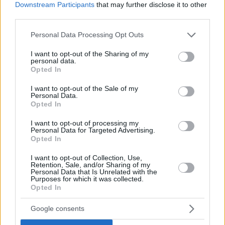
Downstream Participants
that may further disclose it to other
σοφόκλειο δράμα του 428 π.Χ. για την αμείλικτη
third parties.
δύναμη του πεπρωμένου διαβάζεται ξανά μέσα από
Please note that this website/app uses one or more Google
Personal Data Processing Opt Outs
το πρίσμα της δημόσιας εικόνας, της ευθύνης, της
services and may gather and store information including but
not limited to your visit or usage behaviour. You may click to
I want to opt-out of the Sharing of my
εξουσίας και του ανθρώπινου ορίου. Με αμείωτη
personal data.
grant or deny consent to Google and its third-party tags to
Opted In
ένταση, σαρδόνιο χιούμορ και σκηνές που
use your data for below specified purposes in below Google
consent section.
ακροβατούν ανάμεσα στο πολιτικό θρίλερ και την
I want to opt-out of the Sale of my
Personal Data.
οικογενειακή τραγωδία, η παράσταση επιστρέφει με
Opted In
ένα εξαιρετικό καστ και τους Νίκο Κουρή και Μαρία
I want to opt-out of processing my
Κεχαγιόγλου στους ρόλους του Οιδίποδα και της
Personal Data for Targeted Advertising.
Opted In
Ιοκάστης, αντίστοιχα. Φορτισμένη με πολιτική,
I want to opt-out of Collection, Use,
κοινωνική και υπαρξιακή ένταση, αυτή η
Retention, Sale, and/or Sharing of my
Personal Data that Is Unrelated with the
ηλεκτρισμένη εκδοχή του μύθου του Οιδίποδα
Purposes for which it was collected.
Opted In
επιστρέφει ως μια παράσταση που δεν πρέπει να
χάσουμε. H προπώληση έχει αρχίσει και οι θέσεις είναι
Google consents
ήδη περιορισμένες.