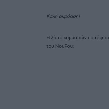
Καλή ακρόαση!
Η λίστα κομματιών που έφτια
του NouPou: