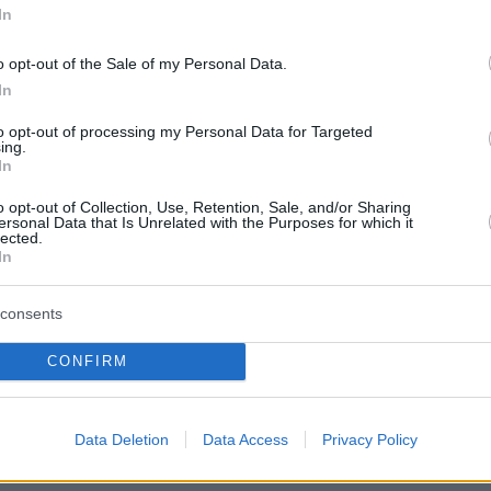
In
ρη ή λιγότερη μουσική κατά τη
o opt-out of the Sale of my Personal Data.
In
to opt-out of processing my Personal Data for Targeted
ing.
κάλιασε κάποιες ιδέες που γίνανε με
In
ιτεχνών και djs, όμως η
o opt-out of Collection, Use, Retention, Sale, and/or Sharing
ersonal Data that Is Unrelated with the Purposes for which it
ς και των συναισθημάτων δεν μπορεί
lected.
In
α μέσο κοινωνικής δικτύωσης και
ο ελληνικό που σημαίνει μακριά)
consents
CONFIRM
 το διάστημα της καραντίνας;
Data Deletion
Data Access
Privacy Policy