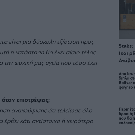
τα είναι μια δύσκολη εξίσωση προς
Staks:
υτή η κατάσταση θα έχει αίσιο τέλος
(και ρ
Ανάβυ
α την ψυχική μας υγεία που τόσο έχει
Από brun
δίπλα στ
Bolivar π
φαγητό 
ς όταν επιστρέψεις;
Περιπέτε
θηση ανακούφισης ότι τελείωσε όλο
δροσιά;
που θα π
α έρθει κάτι αντίστοιχο ή χειρότερο
καλοκαίρ