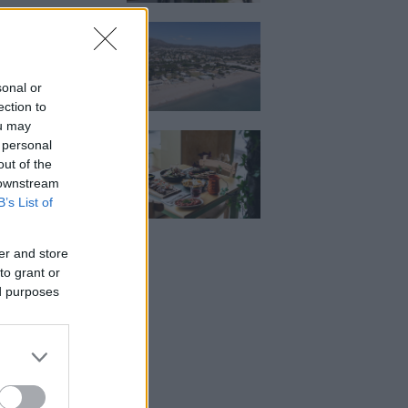
κιζας:
άρει η επένδυση
κατ. – Η νέα εποχή
ιστορική πλαζ της
ς Ριβιέρας
sonal or
ection to
ou may
Μεζέ: Μια σύγχρονη
 personal
 στη Νέα Σμύρνη
out of the
κρέας μιλάει πρώτο
 downstream
B’s List of
er and store
to grant or
ed purposes