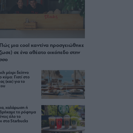
 Πώς μια cool καντίνα προσγειώθηκε
ίζωσε) σε ένα αθέατο οικόπεδο στην
σσο
ch μέχρι δείπνο
ο κύμα: Γιατί στο
ας (και) για το
του
ια, χαλάρωση ή
 Βρήκαμε το ρόφημα
ίνεις όλο το
ι στα Starbucks