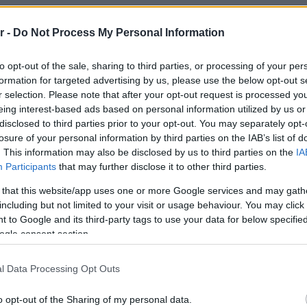
Πλαζ Βάρ
r -
Do Not Process My Personal Information
Ξεμπλοκ
των 15 ε
 στη διασκέδαση μετά την καραντίνα;
για την 
Αθηναϊκή
to opt-out of the sale, sharing to third parties, or processing of your per
πως πριν;
formation for targeted advertising by us, please use the below opt-out s
r selection. Please note that after your opt-out request is processed y
Νόστος 
eing interest-based ads based on personal information utilized by us or
ταβέρνα
disclosed to third parties prior to your opt-out. You may separately opt-
όπου το 
 σίγουρα αλλαγές περισσότερο
losure of your personal information by third parties on the IAB’s list of
. This information may also be disclosed by us to third parties on the
IA
ράσεις και πώς αυτές μεταφράζονται
Participants
that may further disclose it to other third parties.
έο κοινωνικό πείραμα που μας έχει
 that this website/app uses one or more Google services and may gath
including but not limited to your visit or usage behaviour. You may click 
την αγάπη σου από απόσταση.Πιστεύω
 to Google and its third-party tags to use your data for below specifi
ου θα βρίσκεται στη ζωή μας και στο
ogle consent section.
ό ακόμα
.
l Data Processing Opt Outs
o opt-out of the Sharing of my personal data.