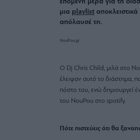
επόμενη μέρα για τη δια
μια
playlist
αποκλειστικά 
απόλαυσέ τη.
NouPou.gr
Ο Dj Chris Child, μιλά στο N
έλειψαν αυτό το διάστημα, π
πόστο του, ενώ δημιουργεί έ
του NouPou στο spotify.
Πότε πιστεύεις ότι θα ξαναπ